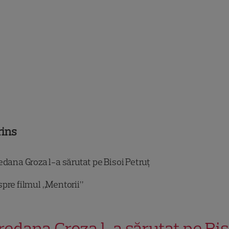
rins
dana Groza l-a sărutat pe Bisoi Petruț
pre filmul „Mentorii”
redana Groza l-a sărutat pe Bis