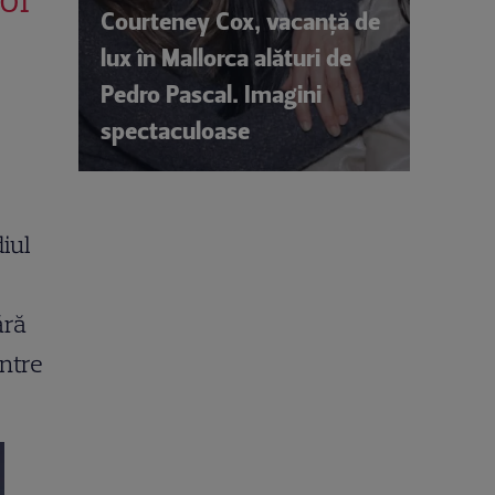
Courteney Cox, vacanță de
lux în Mallorca alături de
Pedro Pascal. Imagini
spectaculoase
iul
ără
intre