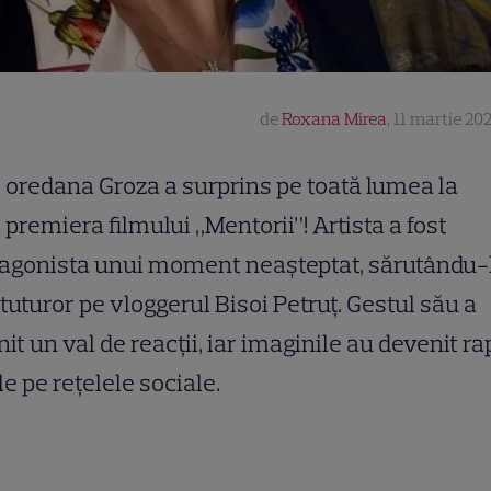
de
Roxana Mirea
,
11 martie 202
oredana Groza a surprins pe toată lumea la
premiera filmului „Mentorii”! Artista a fost
agonista unui moment neașteptat, sărutându-l
 tuturor pe vloggerul Bisoi Petruț. Gestul său a
nit un val de reacții, iar imaginile au devenit ra
le pe rețelele sociale.