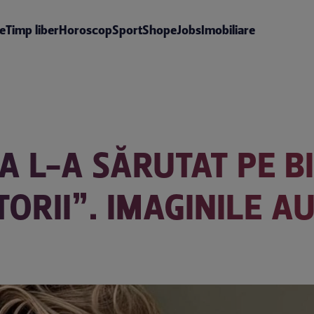
te
Timp liber
Horoscop
Sport
Shop
eJobs
Imobiliare
 L-A SĂRUTAT PE BI
ORII”. IMAGINILE A