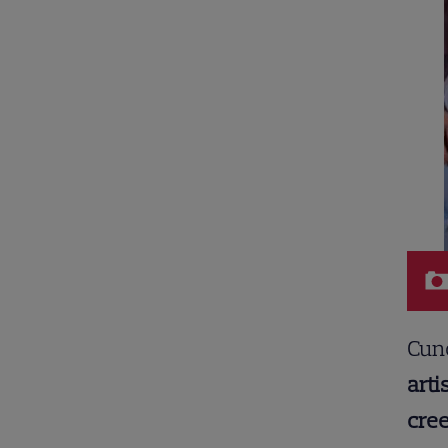
Cuno
arti
cre