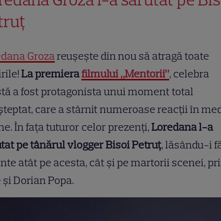
truț
edana Groza
reușește din nou să atragă toate
irile!
La premiera
filmului „Mentorii”
, celebra
stă a fost protagonista unui moment total
teptat, care a stârnit numeroase reacții în med
ne. În fața tuturor celor prezenți,
Loredana l-a
tat pe tânărul vlogger Bisoi Petruț
, lăsându-i f
nte atât pe acesta, cât și pe martorii scenei, pr
 și Dorian Popa.