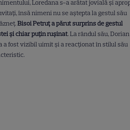
imentului, Loredana s-a arătat jovială și apro
nvitați, însă nimeni nu se aștepta la gestul său
ăzneț.
Bisoi Petruț a părut surprins de gestul
stei și chiar puțin rușinat
. La rândul său, Dorian
 a fost vizibil uimit și a reacționat în stilul său
cteristic.