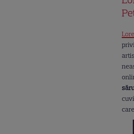
Pe
Lor
priv
arti
neaș
onli
săru
cuvi
care