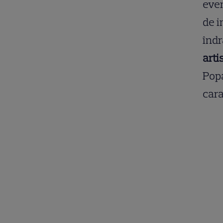
even
de i
îndr
arti
Popa
cara