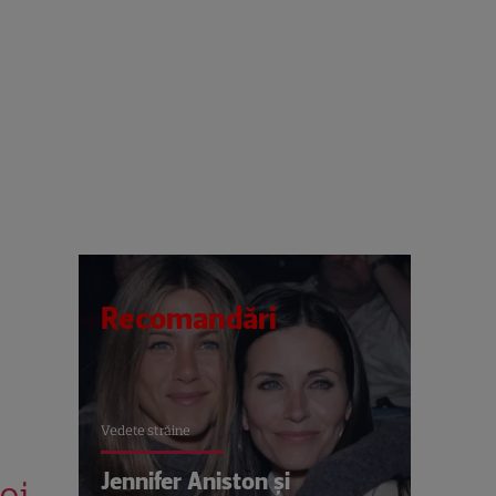
Recomandări
Vedete străine
Jennifer Aniston și
oi