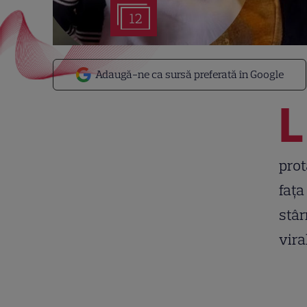
12
Adaugă-ne ca sursă preferată în Google
L
prot
fața
stâr
vira