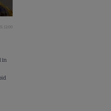
5, 12:00
 în
pid