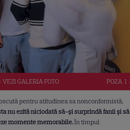
VEZI
GALERIA
FOTO
POZA
1 
scută pentru atitudinea sa nonconformistă,
sta nu ezită niciodată să-și surprindă fanii și să
eze momente memorabile.
În timpul