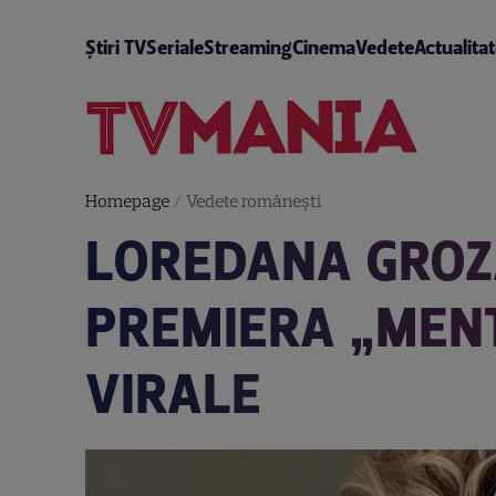
Știri TV
Seriale
Streaming
Cinema
Vedete
Actualita
Homepage
/
Vedete româneşti
LOREDANA GROZA
PREMIERA „MENT
VIRALE