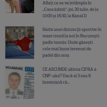
Aflați ce se va întâmpla în
„Casa iubirii”, joi, 30 iulie, de la
10:00 și 16:30, la Kanal D
Harta unei distracții sportive în
mare trend la noi în București:
padle tennis. Unde găsești
cele mai bune terenuri de
padel din oraș
CE ASCUNDE ultima CIFRA a
CNP-ului? Dacă ai 3 sau 8
însemană că...