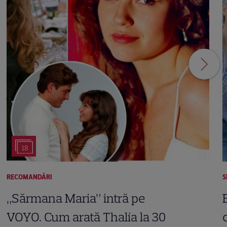
18
RECOMANDĂRI
S
„Sărmana Maria” intră pe
VOYO. Cum arată Thalía la 30