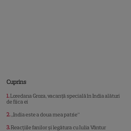
Cuprins
1
Loredana Groza, vacanță specială în India alături
de fiica ei
2
„India este a doua mea patrie”
3
Reacțiile fanilor și legătura cu Iulia Vântur