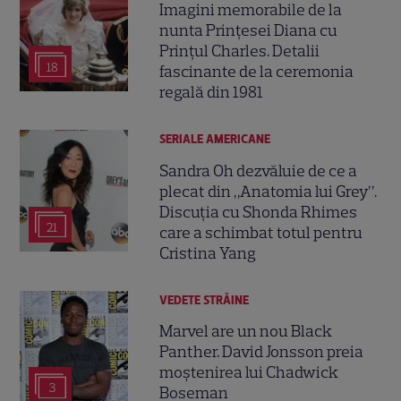
Imagini memorabile de la
nunta Prințesei Diana cu
Prințul Charles. Detalii
18
fascinante de la ceremonia
regală din 1981
SERIALE AMERICANE
Sandra Oh dezvăluie de ce a
plecat din „Anatomia lui Grey”.
Discuția cu Shonda Rhimes
21
care a schimbat totul pentru
Cristina Yang
VEDETE STRĂINE
Marvel are un nou Black
Panther. David Jonsson preia
moștenirea lui Chadwick
3
Boseman