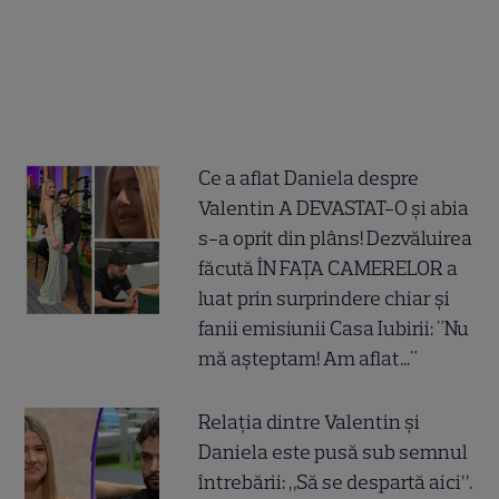
Ce a aflat Daniela despre
Valentin A DEVASTAT-O și abia
s-a oprit din plâns! Dezvăluirea
făcută ÎN FAȚA CAMERELOR a
luat prin surprindere chiar și
fanii emisiunii Casa Iubirii: "Nu
mă așteptam! Am aflat..."
Relația dintre Valentin și
Daniela este pusă sub semnul
întrebării: „Să se despartă aici”.