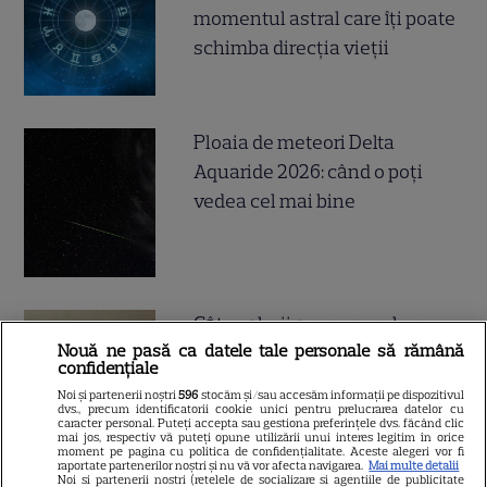
momentul astral care îți poate
schimba direcția vieții
Ploaia de meteori Delta
Aquaride 2026: când o poți
vedea cel mai bine
Câte calorii are pepenele roșu
Nouă ne pasă ca datele tale personale să rămână
– beneficii și contraindicații
confidențiale
Noi și partenerii noștri
596
stocăm și/sau accesăm informații pe dispozitivul
dvs., precum identificatorii cookie unici pentru prelucrarea datelor cu
caracter personal. Puteți accepta sau gestiona preferințele dvs. făcând clic
mai jos, respectiv vă puteți opune utilizării unui interes legitim în orice
moment pe pagina cu politica de confidențialitate. Aceste alegeri vor fi
raportate partenerilor noștri și nu vă vor afecta navigarea.
Mai multe detalii
Noi si partenerii nostri (retelele de socializare si agentiile de publicitate