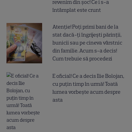
revenim din șoc! Ce i s-a
întâmplat este crunt
Atenție! Poți primi bani de la
stat dacă-ți îngrijești părinții,
bunicii sau pe cineva vârstnic
din familie. Acum s-a decis!
Cum trebuie să procedezi
E oficial! Ce a decis Ilie Bolojan,
cu puțin timp în urmă! Toată
lumea vorbește acum despre
asta