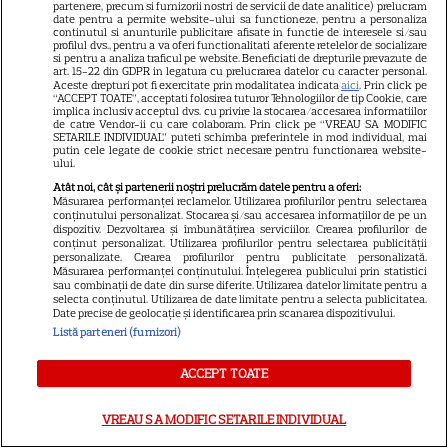
partenere, precum si furnizorii nostri de servicii de date analitice) prelucram
date pentru a permite website-ului sa functioneze, pentru a personaliza
continutul si anunturile publicitare afisate in functie de interesele si/sau
profilul dvs., pentru a va oferi functionalitati aferente retelelor de socializare
ALTE ARTICOLE
si pentru a analiza traficul pe website. Beneficiati de drepturile prevazute de
art. 15-22 din GDPR in legatura cu prelucrarea datelor cu caracter personal.
INTERESANTE
Aceste drepturi pot fi exercitate prin modalitatea indicata
aici
. Prin click pe
“ACCEPT TOATE”, acceptati folosirea tuturor Tehnologiilor de tip Cookie, care
implica inclusiv acceptul dvs. cu privire la stocarea/accesarea informatiilor
de catre Vendor-ii cu care colaboram. Prin click pe “VREAU SA MODIFIC
SETARILE INDIVIDUAL” puteti schimba preferintele in mod individual, mai
putin cele legate de cookie strict necesare pentru functionarea website-
ului.
VEDETE STRĂINE
Atât noi, cât și partenerii noștri prelucrăm datele pentru a oferi:
Măsurarea performanței reclamelor. Utilizarea profilurilor pentru selectarea
conținutului personalizat. Stocarea și/sau accesarea informațiilor de pe un
Ryan Gosling este noul Ghost
dispozitiv. Dezvoltarea și îmbunătățirea serviciilor. Crearea profilurilor de
Rider din Universul Marvel.
conținut personalizat. Utilizarea profilurilor pentru selectarea publicității
personalizate. Crearea profilurilor pentru publicitate personalizată.
Anunțul făcut la Comic-Con i-
Măsurarea performanței conținutului. Înțelegerea publicului prin statistici
7
sau combinații de date din surse diferite. Utilizarea datelor limitate pentru a
a entuziasmat pe fani
selecta conținutul. Utilizarea de date limitate pentru a selecta publicitatea.
Date precise de geolocație și identificarea prin scanarea dispozitivului.
Listă parteneri (furnizori)
DISNEY PLUS
ACCEPT TOATE
„Diavolul se îmbracă de la
Prada 2” s-a lansat pe Disney+.
VREAU SA MODIFIC SETARILE INDIVIDUAL
Meryl Streep și Anne