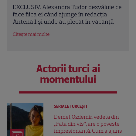
e ce
Amalia Enache, imagini spectaculoase
Ioan
din Veneția alături de fiica ei. Dorința
împr
ță
împlinită după 10 ani
barc
Citește mai multe
Citeș
Actorii turci ai
momentului
SERIALE TURCEŞTI
Demet Özdemir, vedeta din
„Fata din vis”, are o poveste
impresionantă. Cum a ajuns