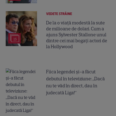
VEDETE STRĂINE
De la o viață modestă la sute
de milioane de dolari. Cum a
ajuns Sylvester Stallone unul
15
dintre cei mai bogați actori de
la Hollywood
Fiica legendei și-a făcut
debutul în televiziune: „Dacă
nu te văd în direct, dau în
judecată Liga!”