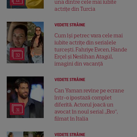
12
una dintre cele mai iubite
actrițe din Turcia
VEDETE STRĂINE
Cum își petrec vara cele mai
iubite actrițe din serialele
turcești. Fahriye Evcen, Hande
32
Erçel și Neslihan Atagül,
imagini din vacanță
VEDETE STRĂINE
Can Yaman revine pe ecrane
într-o ipostază complet
diferită. Actorul joacă un
31
avocat în noul serial „Bro”,
filmat în Italia
VEDETE STRĂINE