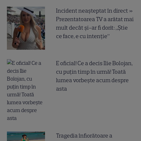
Incident neașteptat în direct »
Prezentatoarea TV a arătat mai
mult decât și-ar fi dorit: „Știe
ce face, e cu intenție”
E oficial! Ce a decis Ilie Bolojan,
cu puțin timp în urmă! Toată
lumea vorbește acum despre
asta
Tragedia înfiorătoare a