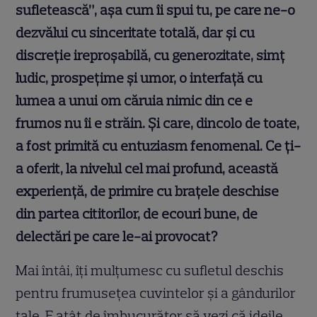
sufletească”, așa cum îi spui tu, pe care ne-o
dezvălui cu sinceritate totală, dar și cu
discreție ireproșabilă, cu generozitate, simț
ludic, prospețime și umor, o interfață cu
lumea a unui om căruia nimic din ce e
frumos nu îi e străin. Și care, dincolo de toate,
a fost primită cu entuziasm fenomenal. Ce ți-
a oferit, la nivelul cel mai profund, această
experiență, de primire cu brațele deschise
din partea cititorilor, de ecouri bune, de
delectări pe care le-ai provocat?
Mai întâi, îţi mulţumesc cu sufletul deschis
pentru frumuseţea cuvintelor şi a gândurilor
tale. E atât de îmbucurător să vezi că ideile,