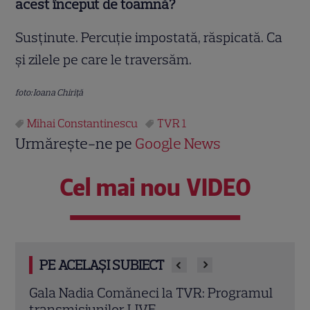
acest început de toamnă?
Susţinute. Percuţie impostată, răspicată. Ca
şi zilele pe care le traversăm.
foto: Ioana Chiriță
Mihai Constantinescu
TVR 1
Urmărește-ne pe
Google News
Cel mai nou VIDEO
PE ACELAȘI SUBIECT
amul
Satoshi „aprinde” Viena! Moldova
Elen
deschide prima semifinală Eurovision
„Ved