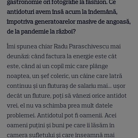
gastronomie ori fotografie la fashion. Ce
antidoturi avem însă acum la îndemână,
împotriva generatoarelor masive de angoasă,
de la pandemie la război?
Îmi spunea chiar Radu Paraschivescu mai
deunăzi: când factura la energie este cât
este, când ai un copil mic care plânge
noaptea, un şef coleric, un câine care latră
continuu şi un fluturaş de salariu mai… uşor
decât un fluture, poţi să vânezi orice antidot
vrei, el nu va schimba prea mult datele
problemei. Antidotul pot fi oamenii. Acei
oameni puţini şi buni pe care îi lăsăm în
camera sufletului şi care înseamnă mai