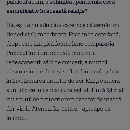
publicul acum, a schimbat pandemia ceva
semnificativ în această relație?
Ha, eşti a nu ştiu câta care zice că semăn cu
Benedict Cumberbatch! Fiica mea este fană,
drept care îmi pică foarte bine comparaţia.
Publicul încă are această bucurie a
redescoperirii sălii de concert, a muzicii
născute în urechea şi sufletul lui acolo, chiar
în învolburarea undelor de aer. Mulţi oameni
sunt din ce în ce mai curajoşi, alţii încă îşi mai
iau scutul de protecţie reprezentat de mască,
dar vin în Ateneu. Iar asta e… aproape ca
înainte.