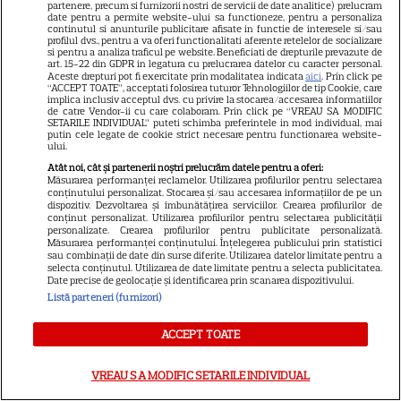
partenere, precum si furnizorii nostri de servicii de date analitice) prelucram
date pentru a permite website-ului sa functioneze, pentru a personaliza
continutul si anunturile publicitare afisate in functie de interesele si/sau
SERIALE TURCEŞTI
profilul dvs., pentru a va oferi functionalitati aferente retelelor de socializare
si pentru a analiza traficul pe website. Beneficiati de drepturile prevazute de
Demet Özdemir, vedeta din
art. 15-22 din GDPR in legatura cu prelucrarea datelor cu caracter personal.
Aceste drepturi pot fi exercitate prin modalitatea indicata
aici
. Prin click pe
„Fata din vis”, are o poveste
“ACCEPT TOATE”, acceptati folosirea tuturor Tehnologiilor de tip Cookie, care
implica inclusiv acceptul dvs. cu privire la stocarea/accesarea informatiilor
impresionantă. Cum a ajuns
de catre Vendor-ii cu care colaboram. Prin click pe “VREAU SA MODIFIC
12
una dintre cele mai iubite
SETARILE INDIVIDUAL” puteti schimba preferintele in mod individual, mai
putin cele legate de cookie strict necesare pentru functionarea website-
actrițe din Turcia
ului.
Atât noi, cât și partenerii noștri prelucrăm datele pentru a oferi:
Măsurarea performanței reclamelor. Utilizarea profilurilor pentru selectarea
VEDETE STRĂINE
conținutului personalizat. Stocarea și/sau accesarea informațiilor de pe un
dispozitiv. Dezvoltarea și îmbunătățirea serviciilor. Crearea profilurilor de
conținut personalizat. Utilizarea profilurilor pentru selectarea publicității
Cum își petrec vara cele mai
personalizate. Crearea profilurilor pentru publicitate personalizată.
iubite actrițe din serialele
Măsurarea performanței conținutului. Înțelegerea publicului prin statistici
sau combinații de date din surse diferite. Utilizarea datelor limitate pentru a
turcești. Fahriye Evcen, Hande
selecta conținutul. Utilizarea de date limitate pentru a selecta publicitatea.
32
Date precise de geolocație și identificarea prin scanarea dispozitivului.
Erçel și Neslihan Atagül,
Listă parteneri (furnizori)
imagini din vacanță
ACCEPT TOATE
VEDETE STRĂINE
VREAU SA MODIFIC SETARILE INDIVIDUAL
Can Yaman revine pe ecrane