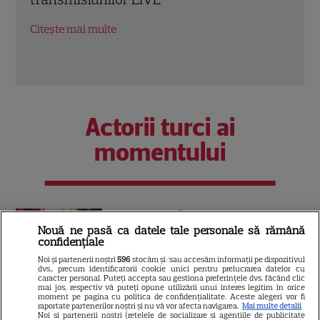
2026. Unde vedem show-ul live în
să-m
România
Citeș
Citește mai multe
Actorii turci ai
momentului
VEDETE STRĂINE
Nouă ne pasă ca datele tale personale să rămână
Halit Ergenç s-a lansat în
confidențiale
afaceri la Londra: Actorul din
Noi și partenerii noștri
596
stocăm și/sau accesăm informații pe dispozitivul
dvs., precum identificatorii cookie unici pentru prelucrarea datelor cu
„Suleyman Magnificul” a
caracter personal. Puteți accepta sau gestiona preferințele dvs. făcând clic
mai jos, respectiv vă puteți opune utilizării unui interes legitim în orice
deschis o rețea de plăcintării
moment pe pagina cu politica de confidențialitate. Aceste alegeri vor fi
turcești
raportate partenerilor noștri și nu vă vor afecta navigarea.
Mai multe detalii
Noi si partenerii nostri (retelele de socializare si agentiile de publicitate