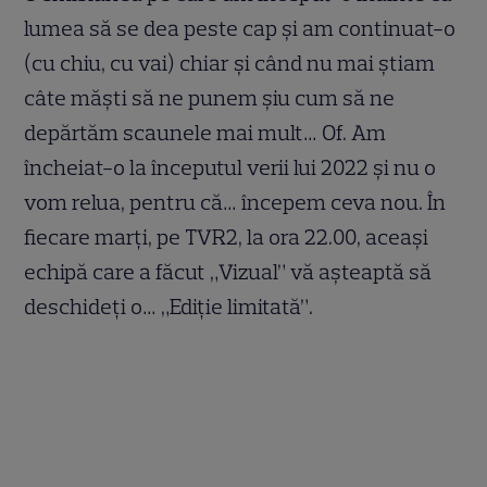
lumea să se dea peste cap şi am continuat-o
(cu chiu, cu vai) chiar şi când nu mai ştiam
câte măşti să ne punem şiu cum să ne
depărtăm scaunele mai mult… Of. Am
încheiat-o la începutul verii lui 2022 şi nu o
vom relua, pentru că… începem ceva nou. În
fiecare marţi, pe TVR2, la ora 22.00, aceaşi
echipă care a făcut „Vizual” vă aşteaptă să
deschideţi o… „Ediție limitată”.