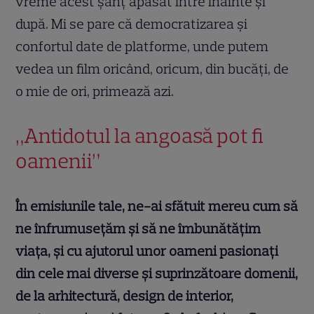
vreme acest şanţ apăsat între înainte şi
după. Mi se pare că democratizarea şi
confortul date de platforme, unde putem
vedea un film oricând, oricum, din bucăţi, de
o mie de ori, primează azi.
„Antidotul la angoasă pot fi
oamenii”
În emisiunile tale, ne-ai sfătuit mereu cum să
ne înfrumusețăm și să ne îmbunătățim
viața, și cu ajutorul unor oameni pasionați
din cele mai diverse și suprinzătoare domenii,
de la arhitectură, design de interior,