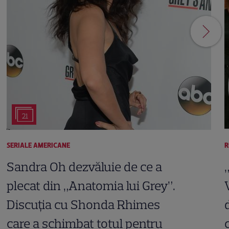
21
SERIALE AMERICANE
R
Sandra Oh dezvăluie de ce a
plecat din „Anatomia lui Grey”.
Discuția cu Shonda Rhimes
care a schimbat totul pentru