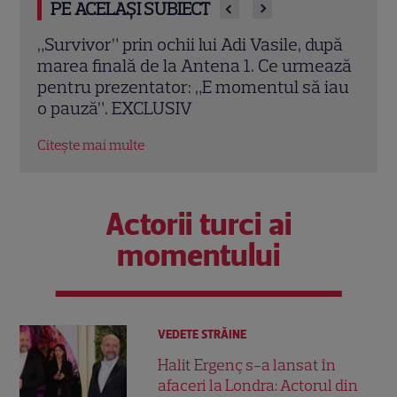
PE ACELAȘI SUBIECT
upă
Bianca Stoica dă cărțile pe față după
Câți
ează
finala Survivor! Ce spune despre Lucian
Ante
 iau
Popa și singurul lui duel real, cel cu Aris
a câ
Eram
Citeș
Citește mai multe
Actorii turci ai
momentului
VEDETE STRĂINE
Halit Ergenç s-a lansat în
afaceri la Londra: Actorul din