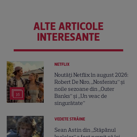
ALTE ARTICOLE
INTERESANTE
NETFLIX
Noutăți Netflix în august 2026:
Robert De Niro, „Nosferatu” și
noile sezoane din „Outer
16
Banks” și „Un veac de
singurătate”
VEDETE STRĂINE
Sean Astin din „Stăpânul
Inelelor” a fost nevoit să își