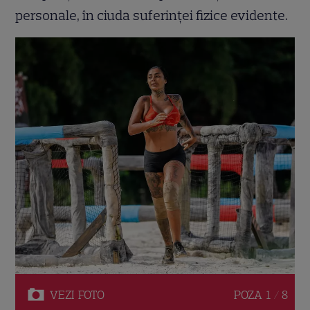
personale, în ciuda suferinței fizice evidente.
VEZI
FOTO
POZA
1 / 8