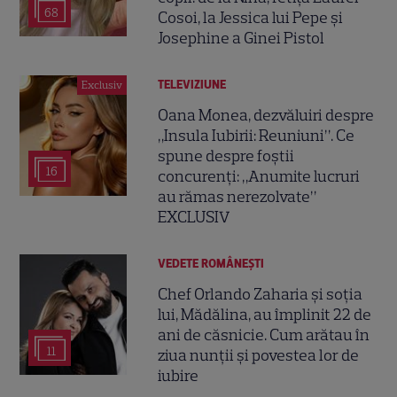
68
Cosoi, la Jessica lui Pepe și
Josephine a Ginei Pistol
TELEVIZIUNE
Exclusiv
Oana Monea, dezvăluiri despre
„Insula Iubirii: Reuniuni”. Ce
spune despre foștii
16
concurenți: „Anumite lucruri
au rămas nerezolvate”
EXCLUSIV
VEDETE ROMÂNEŞTI
Chef Orlando Zaharia și soția
lui, Mădălina, au împlinit 22 de
ani de căsnicie. Cum arătau în
11
ziua nunții și povestea lor de
iubire