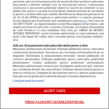
partenere, precum si furnizorii nostri de servicii de date analitice) prelucram
VEDETE STRĂINE
date pentru a permite website-ului sa functioneze, pentru a personaliza
continutul si anunturile publicitare afisate in functie de interesele si/sau
profilul dvs., pentru a va oferi functionalitati aferente retelelor de socializare
Ryan Gosling este noul Ghost
si pentru a analiza traficul pe website. Beneficiati de drepturile prevazute de
art. 15-22 din GDPR in legatura cu prelucrarea datelor cu caracter personal.
Rider din Universul Marvel.
Aceste drepturi pot fi exercitate prin modalitatea indicata
aici
. Prin click pe
Anunțul făcut la Comic-Con i-
“ACCEPT TOATE”, acceptati folosirea tuturor Tehnologiilor de tip Cookie, care
implica inclusiv acceptul dvs. cu privire la stocarea/accesarea informatiilor
7
a entuziasmat pe fani
de catre Vendor-ii cu care colaboram. Prin click pe “VREAU SA MODIFIC
SETARILE INDIVIDUAL” puteti schimba preferintele in mod individual, mai
putin cele legate de cookie strict necesare pentru functionarea website-
ului.
DISNEY PLUS
Atât noi, cât și partenerii noștri prelucrăm datele pentru a oferi:
Măsurarea performanței reclamelor. Utilizarea profilurilor pentru selectarea
„Diavolul se îmbracă de la
conținutului personalizat. Stocarea și/sau accesarea informațiilor de pe un
dispozitiv. Dezvoltarea și îmbunătățirea serviciilor. Crearea profilurilor de
Prada 2” s-a lansat pe Disney+.
conținut personalizat. Utilizarea profilurilor pentru selectarea publicității
personalizate. Crearea profilurilor pentru publicitate personalizată.
Meryl Streep și Anne
Măsurarea performanței conținutului. Înțelegerea publicului prin statistici
Hathaway revin la revista
sau combinații de date din surse diferite. Utilizarea datelor limitate pentru a
selecta conținutul. Utilizarea de date limitate pentru a selecta publicitatea.
Runway
Date precise de geolocație și identificarea prin scanarea dispozitivului.
Listă parteneri (furnizori)
VEDETE STRĂINE
ACCEPT TOATE
Meryl Streep, gest
impresionant pentru Anne
VREAU SA MODIFIC SETARILE INDIVIDUAL
Hathaway și Emily Blunt la