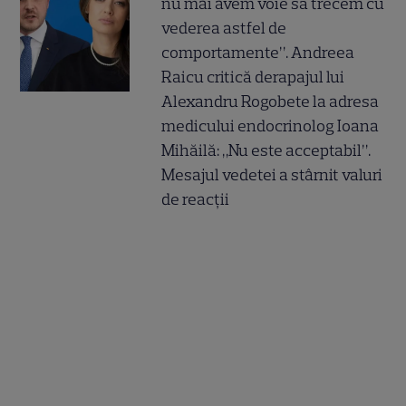
nu mai avem voie să trecem cu
vederea astfel de
comportamente”. Andreea
Raicu critică derapajul lui
Alexandru Rogobete la adresa
medicului endocrinolog Ioana
Mihăilă: „Nu este acceptabil”.
Mesajul vedetei a stârnit valuri
de reacții