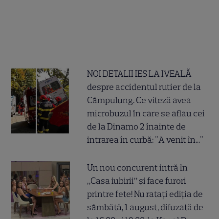
NOI DETALII IES LA IVEALĂ
despre accidentul rutier de la
Câmpulung. Ce viteză avea
microbuzul în care se aflau cei
de la Dinamo 2 înainte de
intrarea în curbă: "A venit în..."
Un nou concurent intră în
„Casa iubirii” și face furori
printre fete! Nu ratați ediția de
sâmbătă, 1 august, difuzată de