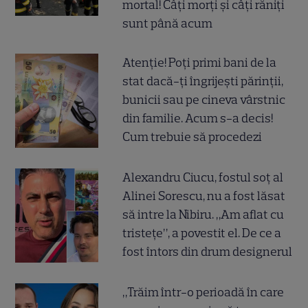
mortal! Câți morți și câți răniți
sunt până acum
Atenție! Poți primi bani de la
stat dacă-ți îngrijești părinții,
bunicii sau pe cineva vârstnic
din familie. Acum s-a decis!
Cum trebuie să procedezi
Alexandru Ciucu, fostul soț al
Alinei Sorescu, nu a fost lăsat
să intre la Nibiru. „Am aflat cu
tristețe”, a povestit el. De ce a
fost întors din drum designerul
„Trăim într-o perioadă în care