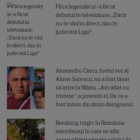
Fiica legendei și-a făcut
debutul în televiziune: „Dacă
nu te văd în direct, dau în
judecată Liga!”
Alexandru Ciucu, fostul soț al
Alinei Sorescu, nu a fost lăsat
să intre la Nibiru. „Am aflat cu
tristețe”, a povestit el. De ce a
fost întors din drum designerul
Breaking tragic în România:
microbuzul în care se afla
acum câteva minute echipa de