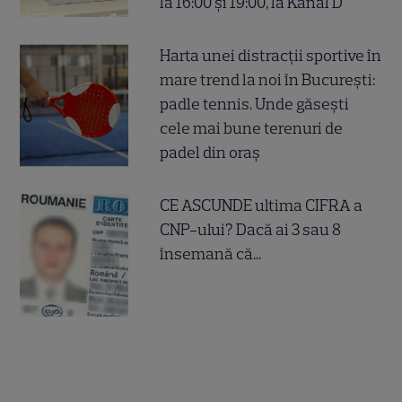
la 16:00 și 19:00, la Kanal D
Harta unei distracții sportive în
mare trend la noi în București:
padle tennis. Unde găsești
cele mai bune terenuri de
padel din oraș
CE ASCUNDE ultima CIFRA a
CNP-ului? Dacă ai 3 sau 8
însemană că...