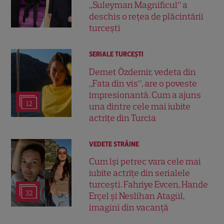
„Suleyman Magnificul” a
deschis o rețea de plăcintării
turcești
SERIALE TURCEŞTI
Demet Özdemir, vedeta din
„Fata din vis”, are o poveste
impresionantă. Cum a ajuns
12
una dintre cele mai iubite
actrițe din Turcia
VEDETE STRĂINE
Cum își petrec vara cele mai
iubite actrițe din serialele
turcești. Fahriye Evcen, Hande
32
Erçel și Neslihan Atagül,
imagini din vacanță