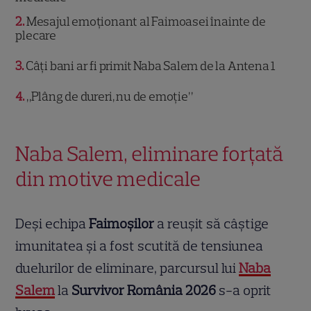
2
Mesajul emoționant al Faimoasei înainte de
plecare
3
Câți bani ar fi primit Naba Salem de la Antena 1
4
„Plâng de dureri, nu de emoție”
Naba Salem, eliminare forțată
din motive medicale
Deși echipa
Faimoșilor
a reușit să câștige
imunitatea și a fost scutită de tensiunea
duelurilor de eliminare, parcursul lui
Naba
Salem
la
Survivor România 2026
s-a oprit