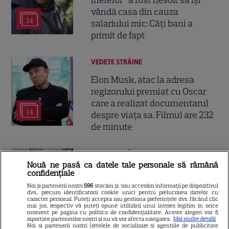
vândă casa din cauza
14
salariului mic: Câți bani a
primit de fapt
VEDETE STRĂINE
Elon Musk, atac la adresa
regizorului premiat cu Oscar
care a realizat documentarul
14
despre viața sa. Filmul are 232
de minute
VEDETE STRĂINE
Nouă ne pasă ca datele tale personale să rămână
Marvel are un nou Black
confidențiale
Panther. David Jonsson preia
Noi și partenerii noștri
596
stocăm și/sau accesăm informații pe dispozitivul
dvs., precum identificatorii cookie unici pentru prelucrarea datelor cu
moștenirea lui Chadwick
caracter personal. Puteți accepta sau gestiona preferințele dvs. făcând clic
3
Boseman
mai jos, respectiv vă puteți opune utilizării unui interes legitim în orice
moment pe pagina cu politica de confidențialitate. Aceste alegeri vor fi
raportate partenerilor noștri și nu vă vor afecta navigarea.
Mai multe detalii
Noi si partenerii nostri (retelele de socializare si agentiile de publicitate