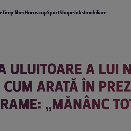
te
Timp liber
Horoscop
Sport
Shop
eJobs
Imobiliare
ULUITOARE A LUI N
 CUM ARATĂ ÎN PREZ
OGRAME: „MĂNÂNC TO