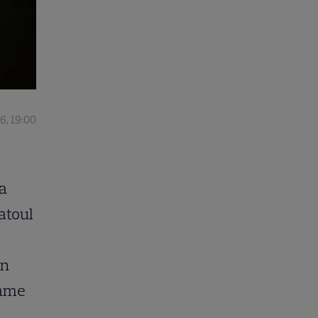
6, 19:00
a
atoul
în
rame