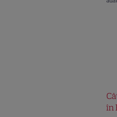
adă
Câ
în