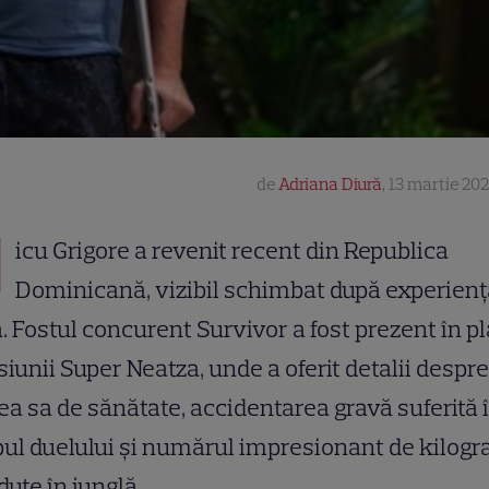
de
Adriana Diură
,
13 martie 202
N
icu Grigore a revenit recent din Republica
Dominicană, vizibil schimbat după experienț
. Fostul concurent Survivor a fost prezent în pl
iunii Super Neatza, unde a oferit detalii despre
ea sa de sănătate, accidentarea gravă suferită 
ul duelului și numărul impresionant de kilog
dute în junglă.