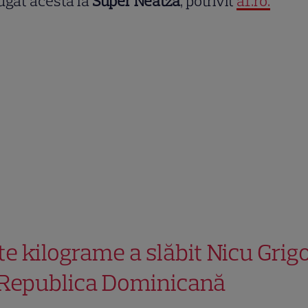
ugat acesta la
Super Neatza
, potrivit
a1.ro.
te kilograme a slăbit Nicu Grig
 Republica Dominicană