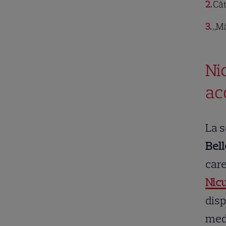
2
Cât
3
„Mă
Ni
ac
La s
Bell
care
Nicu
disp
medi