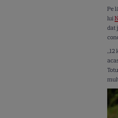
Pe l
lui
N
dat 
conc
„12 
acas
Totu
mult