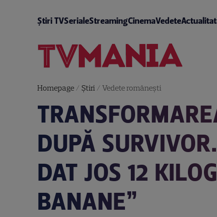
Știri TV
Seriale
Streaming
Cinema
Vedete
Actualita
Homepage
/
Știri
/
Vedete româneşti
TRANSFORMAREA 
DUPĂ SURVIVOR.
DAT JOS 12 KIL
BANANE”