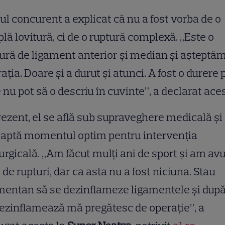
ul concurent a explicat că nu a fost vorba de o
lă lovitură, ci de o ruptură complexă. „Este o
ură de ligament anterior și median și așteptă
ația. Doare și a durut și atunci. A fost o durere 
 nu pot să o descriu în cuvinte”, a declarat aces
rezent, el se află sub supraveghere medicală și
eaptă momentul optim pentru intervenția
urgicală. „Am făcut mulți ani de sport și am avu
l de rupturi, dar ca asta nu a fost niciuna. Stau
entan să se dezinflameze ligamentele și după
ezinflamează mă pregătesc de operație”, a