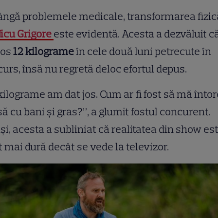
ângă problemele medicale, transformarea fizic
icu Grigore
este evidentă. Acesta a dezvăluit c
jos
12 kilograme
în cele două luni petrecute în
urs, însă nu regretă deloc efortul depus.
kilograme am dat jos. Cum ar fi fost să mă întor
ă cu bani și gras?”, a glumit fostul concurent.
și, acesta a subliniat că realitatea din show es
 mai dură decât se vede la televizor.