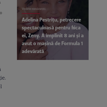
ă
Vedete româneşti
go
Adelina Pestrițu, petrecere
spectaculoasă pentru fiica
ei, Zeny. A împlinit 8 ani și a
avut o mașină de Formula 1
adevărată
ă
ie.
l