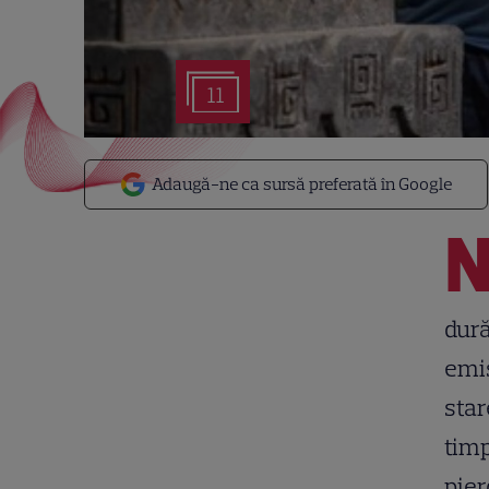
11
Adaugă-ne ca sursă preferată în Google
dură
emis
star
timp
pier