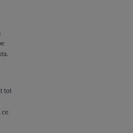
m
pe
ta.
t tot
 ce