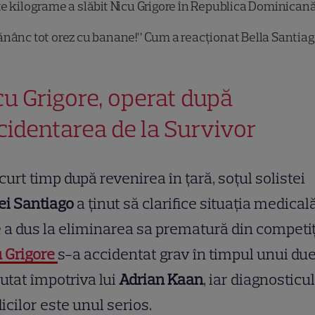
e kilograme a slăbit Nicu Grigore în Republica Dominican
nânc tot orez cu banane!” Cum a reacționat Bella Santia
cu Grigore, operat după
cidentarea de la Survivor
curt timp după revenirea în țară, soțul solistei
ei Santiago
a ținut să clarifice situația medical
 a dus la eliminarea sa prematură din competiț
 Grigore
s-a accidentat grav în timpul unui due
utat împotriva lui
Adrian Kaan
, iar diagnosticul
cilor este unul serios.