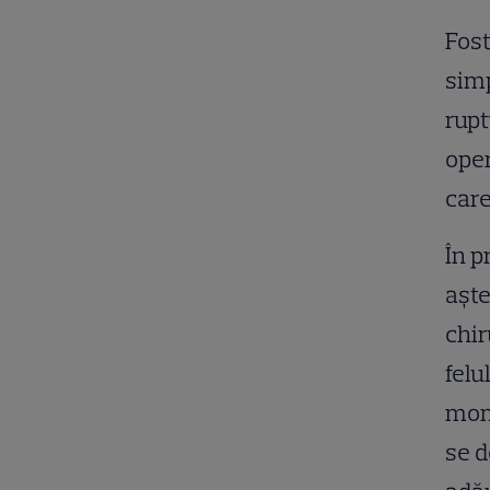
Fost
simp
rupt
oper
care
În p
așt
chir
felu
mom
se d