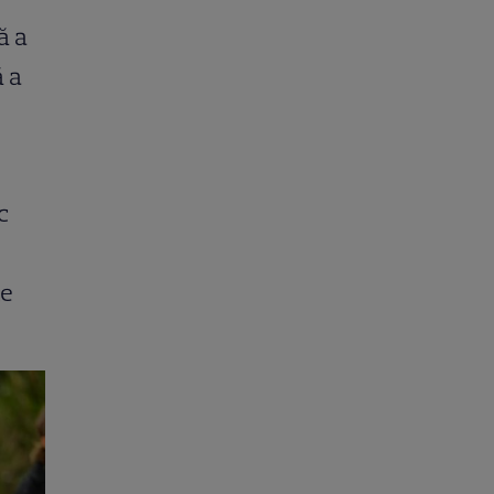
ă a
ă a
c
te