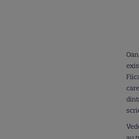
Oana
exis
Fiic
care
dint
scr
Vede
au t