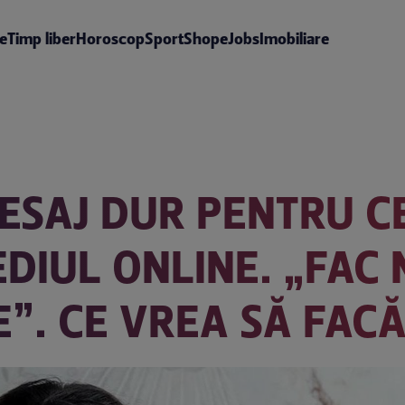
te
Timp liber
Horoscop
Sport
Shop
eJobs
Imobiliare
SAJ DUR PENTRU CE
DIUL ONLINE. „FAC 
E”. CE VREA SĂ FAC