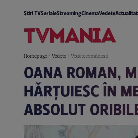
Știri TV
Seriale
Streaming
Cinema
Vedete
Actualita
Homepage
/
Vedete
/
Vedete româneşti
OANA ROMAN, ME
HĂRȚUIESC ÎN ME
ABSOLUT ORIBIL