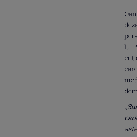
Oana
deza
pers
lui 
crit
care
medi
domi
„
Sun
cara
aste