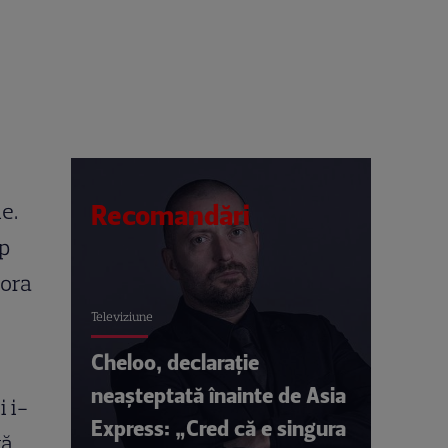
e.
Recomandări
up
nora
Televiziune
Cheloo, declarație
neașteptată înainte de Asia
i i-
Express: „Cred că e singura
ă,