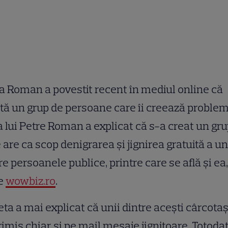
 Roman a povestit recent în mediul online că
tă un grup de persoane care îi creează problem
a lui Petre Roman a explicat că s-a creat un gr
 are ca scop denigrarea și jignirea gratuită a u
re persoanele publice, printre care se află și ea,
ie
wowbiz.ro
.
ta a mai explicat că unii dintre acești cârcotaș
rimis chiar și pe mail mesaje jignitoare. Totodat