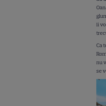
Oana
glum
îi v
trec
Ca t
Roma
nu v
se v