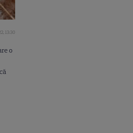
2, 13:30
are o
ncă