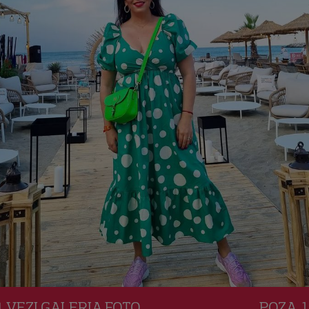
VEZI
GALERIA
FOTO
POZA
1