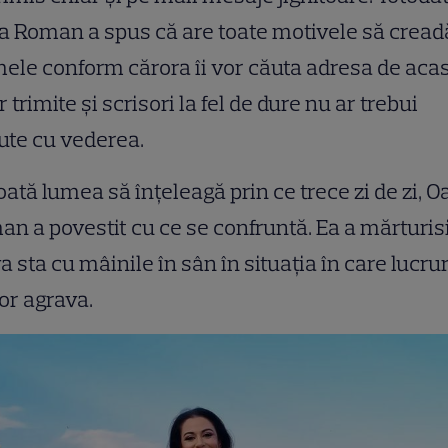
 Roman a spus că are toate motivele să cread
ele conform cărora îi vor căuta adresa de acas
or trimite și scrisori la fel de dure nu ar trebui
ute cu vederea.
oată lumea să înțeleagă prin ce trece zi de zi, 
n a povestit cu ce se confruntă. Ea a mărturisi
a sta cu mâinile în sân în situația în care lucrur
or agrava.