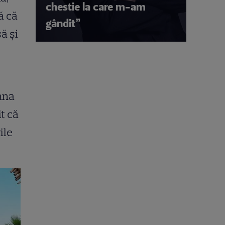
chestie la care m-am
ă că
gândit”
ă și
Oana
t că
ile