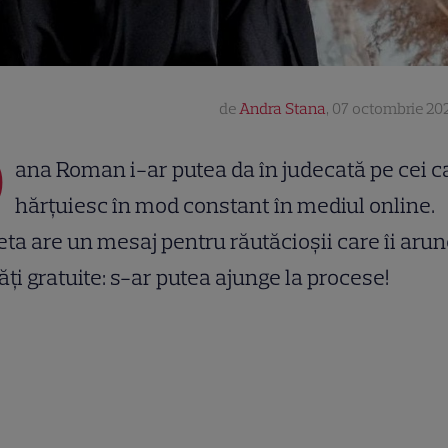
de
Andra Stana
,
07 octombrie 202
O
ana Roman i-ar putea da în judecată pe cei c
hărțuiesc în mod constant în mediul online.
ta are un mesaj pentru răutăcioșii care îi aru
ăți gratuite: s-ar putea ajunge la procese!