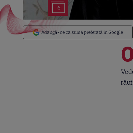
6
Adaugă-ne ca sursă preferată în Google
Vede
răut