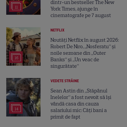
dintr-un bestseller The New
11
York Times, ajunge în
cinematografe pe 7 august
NETFLIX
Noutăți Netflix în august 2026:
Robert De Niro, „Nosferatu” și
noile sezoane din „Outer
16
Banks” și „Un veac de
singurătate”
VEDETE STRĂINE
Sean Astin din „Stăpânul
Inelelor” a fost nevoit să își
vândă casa din cauza
14
salariului mic: Câți bani a
primit de fapt