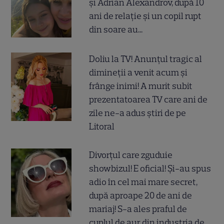
și Adrian Alexandrov, după 10
ani de relație și un copil rupt
din soare au...
Doliu la TV! Anunțul tragic al
dimineții a venit acum și
frânge inimi! A murit subit
prezentatoarea TV care ani de
zile ne-a adus știri de pe
Litoral
Divorțul care zguduie
showbizul! E oficial! Și-au spus
adio în cel mai mare secret,
după aproape 20 de ani de
mariaj! S-a ales praful de
cuplul de aur din industria de