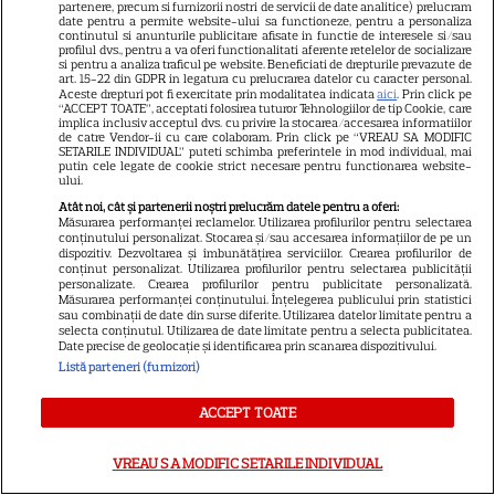
partenere, precum si furnizorii nostri de servicii de date analitice) prelucram
date pentru a permite website-ului sa functioneze, pentru a personaliza
continutul si anunturile publicitare afisate in functie de interesele si/sau
profilul dvs., pentru a va oferi functionalitati aferente retelelor de socializare
ŞTIRI
si pentru a analiza traficul pe website. Beneficiati de drepturile prevazute de
art. 15-22 din GDPR in legatura cu prelucrarea datelor cu caracter personal.
Aceste drepturi pot fi exercitate prin modalitatea indicata
aici
. Prin click pe
“ACCEPT TOATE”, acceptati folosirea tuturor Tehnologiilor de tip Cookie, care
implica inclusiv acceptul dvs. cu privire la stocarea/accesarea informatiilor
de catre Vendor-ii cu care colaboram. Prin click pe “VREAU SA MODIFIC
SETARILE INDIVIDUAL” puteti schimba preferintele in mod individual, mai
putin cele legate de cookie strict necesare pentru functionarea website-
VEDETE ROMÂNEŞTI
ului.
Adi Vasile, întâlnire
Atât noi, cât și partenerii noștri prelucrăm datele pentru a oferi:
Măsurarea performanței reclamelor. Utilizarea profilurilor pentru selectarea
neașteptată în Los Angeles.
conținutului personalizat. Stocarea și/sau accesarea informațiilor de pe un
Două românce l-au făcut să se
dispozitiv. Dezvoltarea și îmbunătățirea serviciilor. Crearea profilurilor de
conținut personalizat. Utilizarea profilurilor pentru selectarea publicității
12
simtă ca acasă: „Superb!”
personalizate. Crearea profilurilor pentru publicitate personalizată.
Măsurarea performanței conținutului. Înțelegerea publicului prin statistici
sau combinații de date din surse diferite. Utilizarea datelor limitate pentru a
selecta conținutul. Utilizarea de date limitate pentru a selecta publicitatea.
Date precise de geolocație și identificarea prin scanarea dispozitivului.
RECOMANDĂRI
Listă parteneri (furnizori)
La Vuelta și US Open, vedetele
lunii august la Eurosport.
ACCEPT TOATE
Programul competițiilor
transmise în direct
VREAU SA MODIFIC SETARILE INDIVIDUAL