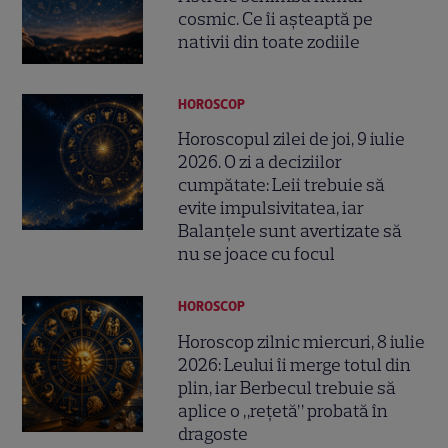
cosmic. Ce îi așteaptă pe
nativii din toate zodiile
HOROSCOP
Horoscopul zilei de joi, 9 iulie
2026. O zi a deciziilor
cumpătate: Leii trebuie să
evite impulsivitatea, iar
Balanțele sunt avertizate să
nu se joace cu focul
HOROSCOP
Horoscop zilnic miercuri, 8 iulie
2026: Leului îi merge totul din
plin, iar Berbecul trebuie să
aplice o „rețetă” probată în
dragoste