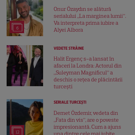
Onur Özaydın se alătură
serialului „La marginea lumii”.
Va interpreta prima iubire a
6
Alyei Albora
VEDETE STRĂINE
Halit Ergenç s-a lansat în
afaceri la Londra: Actorul din
„Suleyman Magnificul” a
deschis o rețea de plăcintării
turcești
SERIALE TURCEŞTI
Demet Özdemir, vedeta din
„Fata din vis”, are o poveste
impresionantă. Cum a ajuns
12
una dintre cele mai iubite