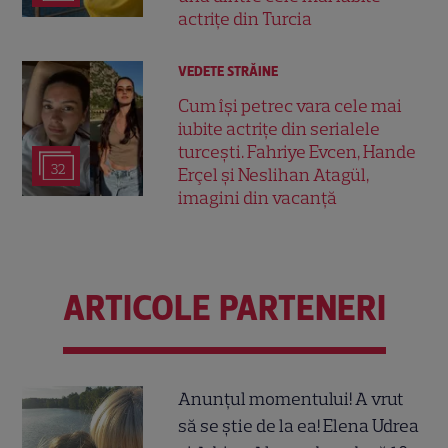
actrițe din Turcia
VEDETE STRĂINE
Cum își petrec vara cele mai
iubite actrițe din serialele
turcești. Fahriye Evcen, Hande
32
Erçel și Neslihan Atagül,
imagini din vacanță
ARTICOLE PARTENERI
Anunțul momentului! A vrut
să se știe de la ea! Elena Udrea