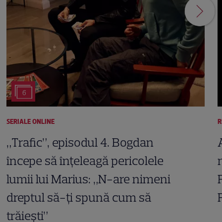
6
SERIALE ONLINE
R
„Trafic”, episodul 4. Bogdan
începe să înțeleagă pericolele
lumii lui Marius: „N-are nimeni
dreptul să-ți spună cum să
trăiești”