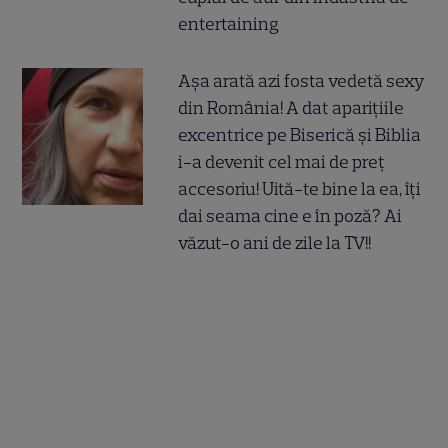
entertaining
Așa arată azi fosta vedetă sexy
din România! A dat aparițiile
excentrice pe Biserică și Biblia
i-a devenit cel mai de preț
accesoriu! Uită-te bine la ea, îți
dai seama cine e în poză? Ai
văzut-o ani de zile la TV!!