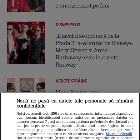
7
a entuziasmat pe fani
DISNEY PLUS
„Diavolul se îmbracă de la
Prada 2” s-a lansat pe Disney+.
Meryl Streep și Anne
Hathaway revin la revista
Runway
VEDETE STRĂINE
Meryl Streep, gest
impresionant pentru Anne
Nouă ne pasă ca datele tale personale să rămână
confidențiale
Hathaway și Emily Blunt la
9
„Diavolul se îmbracă de la
Noi și partenerii noștri
596
stocăm și/sau accesăm informații pe dispozitivul
dvs., precum identificatorii cookie unici pentru prelucrarea datelor cu
Prada 2”. Ce salarii ar fi primit
caracter personal. Puteți accepta sau gestiona preferințele dvs. făcând clic
mai jos, respectiv vă puteți opune utilizării unui interes legitim în orice
actrițele
moment pe pagina cu politica de confidențialitate. Aceste alegeri vor fi
raportate partenerilor noștri și nu vă vor afecta navigarea.
Mai multe detalii
Noi si partenerii nostri (retelele de socializare si agentiile de publicitate