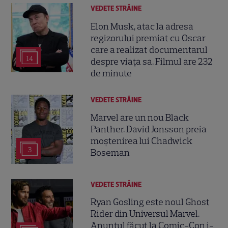
VEDETE STRĂINE
Elon Musk, atac la adresa
regizorului premiat cu Oscar
care a realizat documentarul
14
despre viața sa. Filmul are 232
de minute
VEDETE STRĂINE
Marvel are un nou Black
Panther. David Jonsson preia
moștenirea lui Chadwick
3
Boseman
VEDETE STRĂINE
Ryan Gosling este noul Ghost
Rider din Universul Marvel.
Anunțul făcut la Comic-Con i-