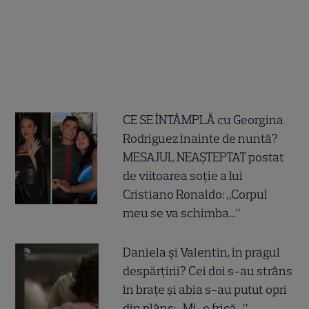
CE SE ÎNTÂMPLĂ cu Georgina
Rodriguez înainte de nuntă?
MESAJUL NEAȘTEPTAT postat
de viitoarea soție a lui
Cristiano Ronaldo: „Corpul
meu se va schimba...”
Daniela și Valentin, în pragul
despărțirii? Cei doi s-au strâns
în brațe și abia s-au putut opri
din plâns: „Mi-e frică...”