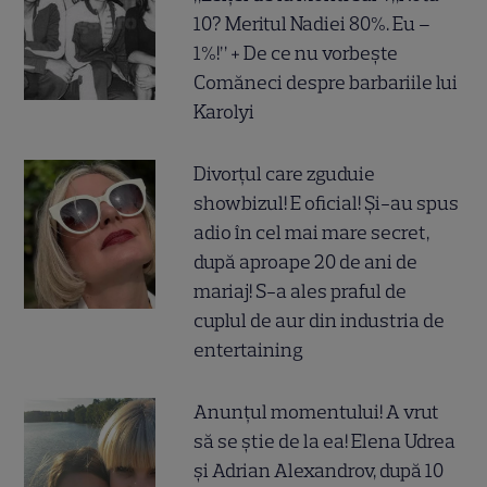
10? Meritul Nadiei 80%. Eu –
1%!” + De ce nu vorbește
Comăneci despre barbariile lui
Karolyi
Divorțul care zguduie
showbizul! E oficial! Și-au spus
adio în cel mai mare secret,
după aproape 20 de ani de
mariaj! S-a ales praful de
cuplul de aur din industria de
entertaining
Anunțul momentului! A vrut
să se știe de la ea! Elena Udrea
și Adrian Alexandrov, după 10