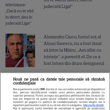
judecată Liga!”
Alexandru Ciucu, fostul soț al
Alinei Sorescu, nu a fost lăsat
să intre la Nibiru. „Am aflat cu
tristețe”, a povestit el. De ce a
fost întors din drum designerul
Breaking tragic în România:
Nouă ne pasă ca datele tale personale să rămână
confidențiale
microbuzul în care se afla
Noi și partenerii noștri
596
stocăm și/sau accesăm informații pe dispozitivul
acum câteva minute echipa de
dvs., precum identificatorii cookie unici pentru prelucrarea datelor cu
caracter personal. Puteți accepta sau gestiona preferințele dvs. făcând clic
fotbal din București, accident
mai jos, respectiv vă puteți opune utilizării unui interes legitim în orice
moment pe pagina cu politica de confidențialitate. Aceste alegeri vor fi
mortal! Câți morți și câți răniți
raportate partenerilor noștri și nu vă vor afecta navigarea.
Mai multe detalii
Noi si partenerii nostri (retelele de socializare si agentiile de publicitate