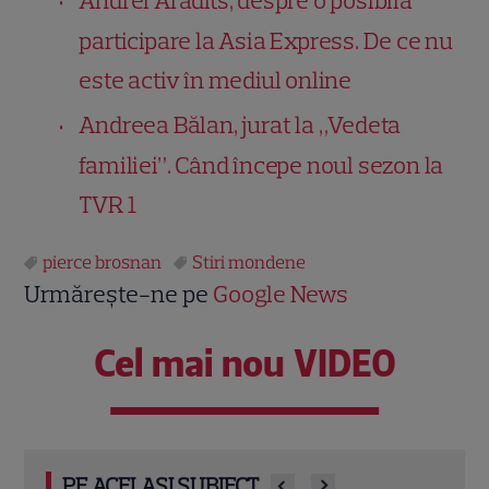
Andrei Aradits, despre o posibilă
participare la Asia Express. De ce nu
este activ în mediul online
Andreea Bălan, jurat la „Vedeta
familiei”. Când începe noul sezon la
TVR 1
pierce brosnan
Stiri mondene
Urmărește-ne pe
Google News
Cel mai nou VIDEO
PE ACELAȘI SUBIECT