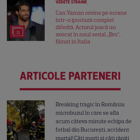
VEDETE STRĂINE
Can Yaman revine pe ecrane
într-o ipostază complet
diferită. Actorul joacă un
31
avocat în noul serial „Bro”,
filmat în Italia
ARTICOLE PARTENERI
Breaking tragic în România:
microbuzul în care se afla
acum câteva minute echipa de
fotbal din București, accident
mortal! Câți morți și câți răniți