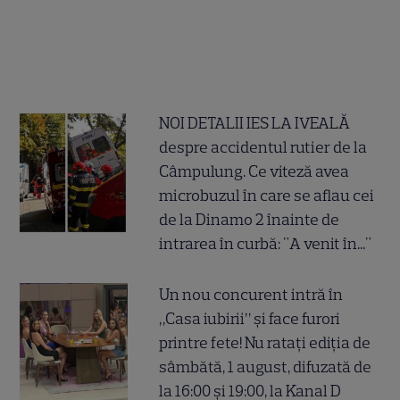
NOI DETALII IES LA IVEALĂ
despre accidentul rutier de la
Câmpulung. Ce viteză avea
microbuzul în care se aflau cei
de la Dinamo 2 înainte de
intrarea în curbă: "A venit în..."
Un nou concurent intră în
„Casa iubirii” și face furori
printre fete! Nu ratați ediția de
sâmbătă, 1 august, difuzată de
la 16:00 și 19:00, la Kanal D