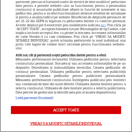
sunt până acum
partenere, precum si furnizorii nostri de servicii de date analitice) prelucram
date pentru a permite website-ului sa functioneze, pentru a personaliza
continutul si anunturile publicitare afisate in functie de interesele si/sau
profilul dvs., pentru a va oferi functionalitati aferente retelelor de socializare
si pentru a analiza traficul pe website. Beneficiati de drepturile prevazute de
art. 15-22 din GDPR in legatura cu prelucrarea datelor cu caracter personal.
Aceste drepturi pot fi exercitate prin modalitatea indicata
aici
. Prin click pe
SERIALE
“ACCEPT TOATE”, acceptati folosirea tuturor Tehnologiilor de tip Cookie, care
implica inclusiv acceptul dvs. cu privire la stocarea/accesarea informatiilor
de catre Vendor-ii cu care colaboram. Prin click pe “VREAU SA MODIFIC
SETARILE INDIVIDUAL” puteti schimba preferintele in mod individual, mai
putin cele legate de cookie strict necesare pentru functionarea website-
ului.
Atât noi, cât și partenerii noștri prelucrăm datele pentru a oferi:
Măsurarea performanței reclamelor. Utilizarea profilurilor pentru selectarea
conținutului personalizat. Stocarea și/sau accesarea informațiilor de pe un
dispozitiv. Dezvoltarea și îmbunătățirea serviciilor. Crearea profilurilor de
conținut personalizat. Utilizarea profilurilor pentru selectarea publicității
personalizate. Crearea profilurilor pentru publicitate personalizată.
Măsurarea performanței conținutului. Înțelegerea publicului prin statistici
sau combinații de date din surse diferite. Utilizarea datelor limitate pentru a
selecta conținutul. Utilizarea de date limitate pentru a selecta publicitatea.
Date precise de geolocație și identificarea prin scanarea dispozitivului.
Listă parteneri (furnizori)
ACCEPT TOATE
VREAU SA MODIFIC SETARILE INDIVIDUAL