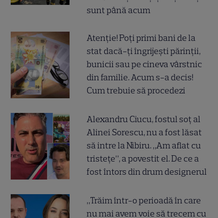
sunt până acum
Atenție! Poți primi bani de la
stat dacă-ți îngrijești părinții,
bunicii sau pe cineva vârstnic
din familie. Acum s-a decis!
Cum trebuie să procedezi
Alexandru Ciucu, fostul soț al
Alinei Sorescu, nu a fost lăsat
să intre la Nibiru. „Am aflat cu
tristețe”, a povestit el. De ce a
fost întors din drum designerul
„Trăim într-o perioadă în care
nu mai avem voie să trecem cu