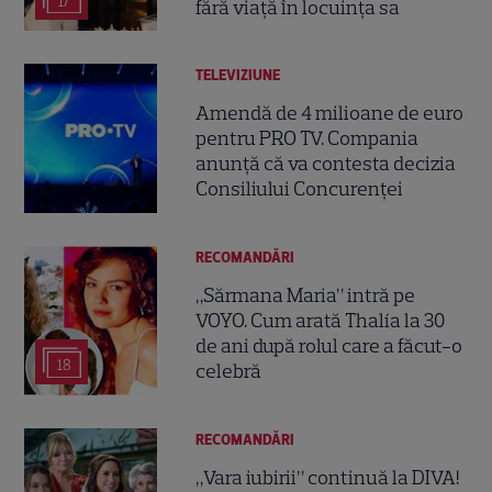
17
fără viață în locuința sa
TELEVIZIUNE
Amendă de 4 milioane de euro
pentru PRO TV. Compania
anunță că va contesta decizia
Consiliului Concurenței
RECOMANDĂRI
„Sărmana Maria” intră pe
VOYO. Cum arată Thalía la 30
de ani după rolul care a făcut-o
18
celebră
RECOMANDĂRI
„Vara iubirii” continuă la DIVA!