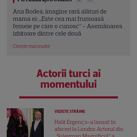
alături de
Cum arătau Andreea Bălan și Petr
frumoasă
Ruge acum 20 de ani la Dansez pe
c” - Asemănarea
tine. Imagini de colecție
ă
Citește mai multe
Actorii turci ai
momentului
VEDETE STRĂINE
Halit Ergenç s-a lansat în
afaceri la Londra: Actorul din
„Suleyman Magnificul” a