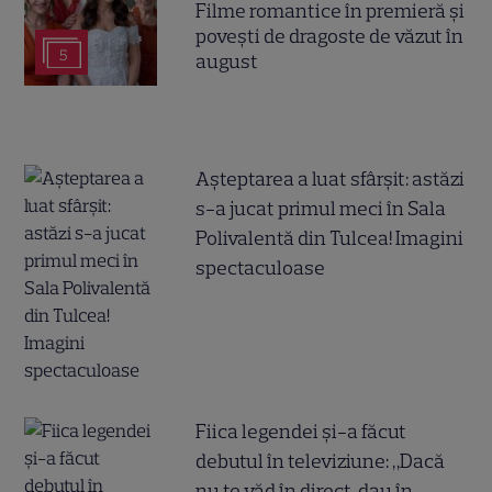
Filme romantice în premieră și
povești de dragoste de văzut în
5
august
Așteptarea a luat sfârșit: astăzi
s-a jucat primul meci în Sala
Polivalentă din Tulcea! Imagini
spectaculoase
Fiica legendei și-a făcut
debutul în televiziune: „Dacă
nu te văd în direct, dau în