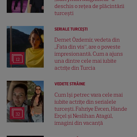
deschis o rețea de plăcintării
turcești
SERIALE TURCEŞTI
Demet Özdemir, vedeta din
„Fata din vis”, are o poveste
impresionantă. Cum a ajuns
12
una dintre cele mai iubite
actrițe din Turcia
VEDETE STRĂINE
Cum își petrec vara cele mai
iubite actrițe din serialele
turcești. Fahriye Evcen, Hande
32
Erçel și Neslihan Atagül,
imagini din vacanță