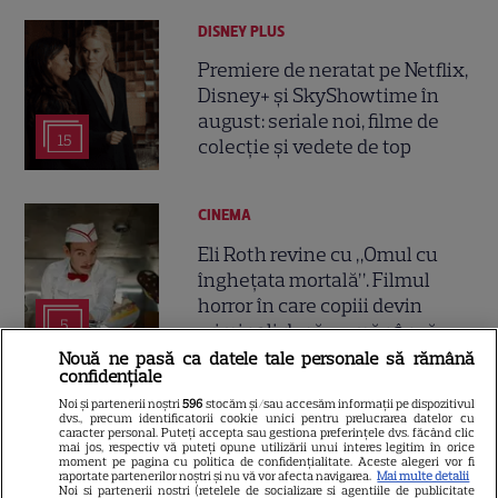
DISNEY PLUS
Premiere de neratat pe Netflix,
Disney+ și SkyShowtime în
august: seriale noi, filme de
15
colecție și vedete de top
CINEMA
Eli Roth revine cu „Omul cu
înghețata mortală”. Filmul
horror în care copiii devin
5
criminali după ce mănâncă
înghețată
Nouă ne pasă ca datele tale personale să rămână
confidențiale
Noi și partenerii noștri
596
stocăm și/sau accesăm informații pe dispozitivul
VEDETE STRĂINE
dvs., precum identificatorii cookie unici pentru prelucrarea datelor cu
caracter personal. Puteți accepta sau gestiona preferințele dvs. făcând clic
mai jos, respectiv vă puteți opune utilizării unui interes legitim în orice
„Povestea peștelui posac”,
moment pe pagina cu politica de confidențialitate. Aceste alegeri vor fi
aventura animată inspirată
raportate partenerilor noștri și nu vă vor afecta navigarea.
Mai multe detalii
Noi si partenerii nostri (retelele de socializare si agentiile de publicitate