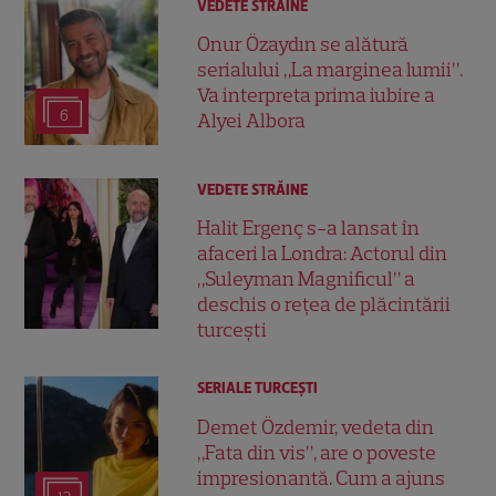
VEDETE STRĂINE
Onur Özaydın se alătură
serialului „La marginea lumii”.
Va interpreta prima iubire a
6
Alyei Albora
VEDETE STRĂINE
Halit Ergenç s-a lansat în
afaceri la Londra: Actorul din
„Suleyman Magnificul” a
deschis o rețea de plăcintării
turcești
SERIALE TURCEŞTI
Demet Özdemir, vedeta din
„Fata din vis”, are o poveste
impresionantă. Cum a ajuns