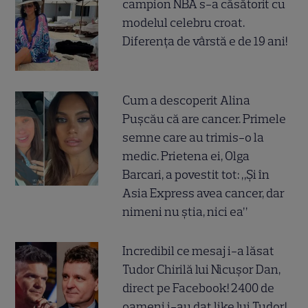
campion NBA s-a căsătorit cu
modelul celebru croat.
Diferența de vârstă e de 19 ani!
Cum a descoperit Alina
Pușcău că are cancer. Primele
semne care au trimis-o la
medic. Prietena ei, Olga
Barcari, a povestit tot: „Și în
Asia Express avea cancer, dar
nimeni nu știa, nici ea”
Incredibil ce mesaj i-a lăsat
Tudor Chirilă lui Nicușor Dan,
direct pe Facebook! 2400 de
oameni i-au dat like lui Tudor!