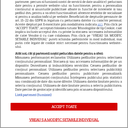
dintr-un bestseller The New
partenere, precum si furnizorii nostri de servicii de date analitice) prelucram
date pentru a permite website-ului sa functioneze, pentru a personaliza
11
York Times, ajunge în
continutul si anunturile publicitare afisate in functie de interesele si/sau
profilul dvs., pentru a va oferi functionalitati aferente retelelor de socializare
cinematografe pe 7 august
si pentru a analiza traficul pe website. Beneficiati de drepturile prevazute de
art. 15-22 din GDPR in legatura cu prelucrarea datelor cu caracter personal.
Aceste drepturi pot fi exercitate prin modalitatea indicata
aici
. Prin click pe
“ACCEPT TOATE”, acceptati folosirea tuturor Tehnologiilor de tip Cookie, care
NETFLIX
implica inclusiv acceptul dvs. cu privire la stocarea/accesarea informatiilor
de catre Vendor-ii cu care colaboram. Prin click pe “VREAU SA MODIFIC
Noutăți Netflix în august 2026:
SETARILE INDIVIDUAL” puteti schimba preferintele in mod individual, mai
putin cele legate de cookie strict necesare pentru functionarea website-
Robert De Niro, „Nosferatu” și
ului.
noile sezoane din „Outer
Atât noi, cât și partenerii noștri prelucrăm datele pentru a oferi:
Măsurarea performanței reclamelor. Utilizarea profilurilor pentru selectarea
16
Banks” și „Un veac de
conținutului personalizat. Stocarea și/sau accesarea informațiilor de pe un
singurătate”
dispozitiv. Dezvoltarea și îmbunătățirea serviciilor. Crearea profilurilor de
conținut personalizat. Utilizarea profilurilor pentru selectarea publicității
personalizate. Crearea profilurilor pentru publicitate personalizată.
Măsurarea performanței conținutului. Înțelegerea publicului prin statistici
VEDETE STRĂINE
sau combinații de date din surse diferite. Utilizarea datelor limitate pentru a
selecta conținutul. Utilizarea de date limitate pentru a selecta publicitatea.
Date precise de geolocație și identificarea prin scanarea dispozitivului.
Sean Astin din „Stăpânul
Listă parteneri (furnizori)
Inelelor” a fost nevoit să își
vândă casa din cauza
ACCEPT TOATE
14
salariului mic: Câți bani a
primit de fapt
VREAU SA MODIFIC SETARILE INDIVIDUAL