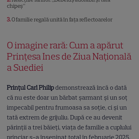
chipeş”
3
O familie regală unită în fața reflectoarelor
O imagine rară: Cum a apărut
Prințesa Ines de Ziua Națională
a Suediei
Prințul Carl Philip
demonstrează încă o dată
că nu este doar un bărbat șarmant și un soț
impecabil pentru frumoasa sa soție, ci și un
tată extrem de grijuliu. După ce au devenit
părinții a trei băieți, viața de familie a cuplului
princiar s-a înseninat total în februarie 2025,