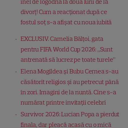
inel de logodnă la două luni de la
divorț! Cum a reacționat după ce
fostul soț s-a afișat cu noua iubită
EXCLUSIV. Camelia Bălțoi, gata
pentru FIFA World Cup 2026: „Sunt
antrenată să lucrez pe toate turele”
Elena Mogîldea și Bubu Cernea s-au
căsătorit religios și au petrecut până
în zori. Imagini de la nuntă. Cine s-a
numărat printre invitații celebri
Survivor 2026: Lucian Popa a pierdut
finala, dar pleacă acasă cu o mică