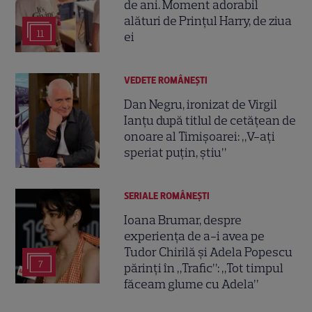
de ani. Moment adorabil
alături de Prințul Harry, de ziua
11
ei
VEDETE ROMÂNEŞTI
Dan Negru, ironizat de Virgil
Ianțu după titlul de cetățean de
onoare al Timișoarei: „V-ați
speriat puțin, știu”
SERIALE ROMÂNEŞTI
Ioana Brumar, despre
experiența de a-i avea pe
Tudor Chirilă și Adela Popescu
7
părinți în „Trafic”: „Tot timpul
făceam glume cu Adela”