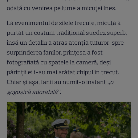
odată cu venirea pe lume a micuței Ines.
La evenimentul de zilele trecute, micuța a
purtat un costum tradițional suedez superb,
însă un detaliu a atras atenția tuturor: spre
surprinderea fanilor, prințesa a fost
fotografiată cu spatele la cameră, deși
părinții ei i-au mai arătat chipul în trecut.
Chiar și așa, fanii au numit-o instant
„o
gogoșică adorabilă”.