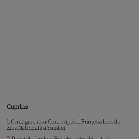
Cuprins
1
O imagine rară: Cum a apărut Prințesa Ines de
Ziua Națională a Suediei
2
Reacțiile fanilor: „Bebeluş adorabil şi tată