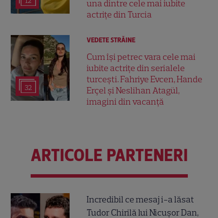
12
una dintre cele mai iubite
actrițe din Turcia
VEDETE STRĂINE
Cum își petrec vara cele mai
iubite actrițe din serialele
turcești. Fahriye Evcen, Hande
32
Erçel și Neslihan Atagül,
imagini din vacanță
ARTICOLE PARTENERI
Incredibil ce mesaj i-a lăsat
Tudor Chirilă lui Nicușor Dan,