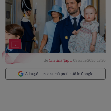
7
de
Cristina Țapu
,
08 iunie 2026, 13:30
Adaugă-ne ca sursă preferată în Google