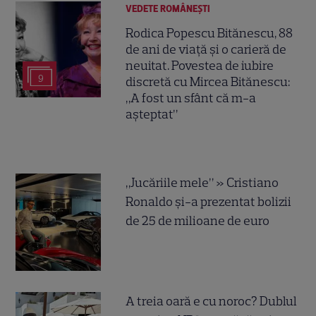
VEDETE ROMÂNEŞTI
Rodica Popescu Bitănescu, 88
de ani de viață și o carieră de
neuitat. Povestea de iubire
9
discretă cu Mircea Bitănescu:
„A fost un sfânt că m-a
așteptat”
„Jucăriile mele” » Cristiano
Ronaldo și-a prezentat bolizii
de 25 de milioane de euro
A treia oară e cu noroc? Dublul