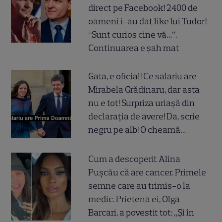
direct pe Facebook! 2400 de
oameni i-au dat like lui Tudor!
“Sunt curios cine vă…”.
Continuarea e șah mat
Gata, e oficial! Ce salariu are
Mirabela Grădinaru, dar asta
nu e tot! Surpriza uriașă din
declarația de avere! Da, scrie
negru pe alb! O cheamă…
Cum a descoperit Alina
Pușcău că are cancer. Primele
semne care au trimis-o la
medic. Prietena ei, Olga
Barcari, a povestit tot: „Și în