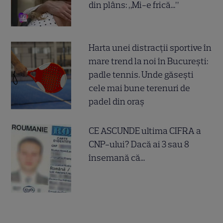
din plâns: „Mi-e frică...”
Harta unei distracții sportive în
mare trend la noi în București:
padle tennis. Unde găsești
cele mai bune terenuri de
padel din oraș
CE ASCUNDE ultima CIFRA a
CNP-ului? Dacă ai 3 sau 8
însemană că...