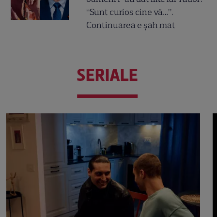
“Sunt curios cine vă…”.
Continuarea e șah mat
SERIALE