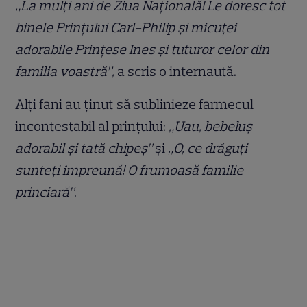
„La mulți ani de Ziua Națională! Le doresc tot
binele Prințului Carl-Philip și micuței
adorabile Prințese Ines și tuturor celor din
familia voastră”,
a scris o internaută.
Alți fani au ținut să sublinieze farmecul
incontestabil al prințului:
„Uau, bebeluș
adorabil și tată chipeș”
și
„O, ce drăguți
sunteți împreună! O frumoasă familie
princiară”
.