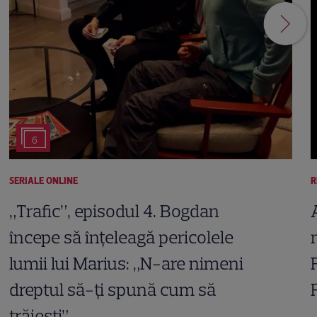
6
SERIALE ONLINE
R
„Trafic”, episodul 4. Bogdan
începe să înțeleagă pericolele
lumii lui Marius: „N-are nimeni
dreptul să-ți spună cum să
trăiești”