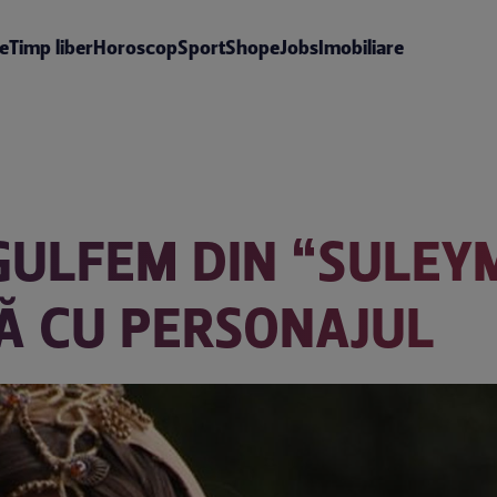
te
Timp liber
Horoscop
Sport
Shop
eJobs
Imobiliare
GULFEM DIN “SULEY
Ă CU PERSONAJUL