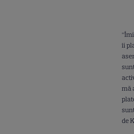
“Îmi
îi pl
asem
sunt
acti
mă 
plat
sunt
de K