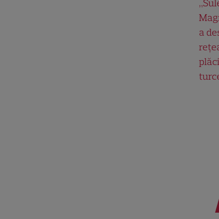
„Su
Magn
a de
rețe
plăci
turc