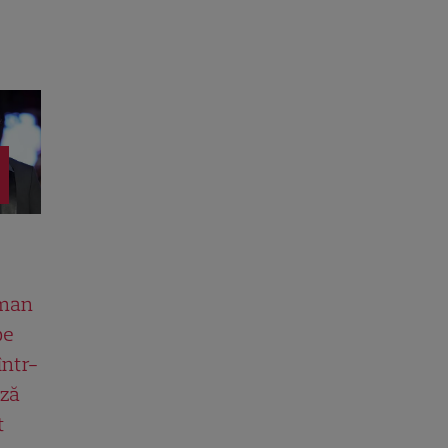
man
pe
într-
ază
t