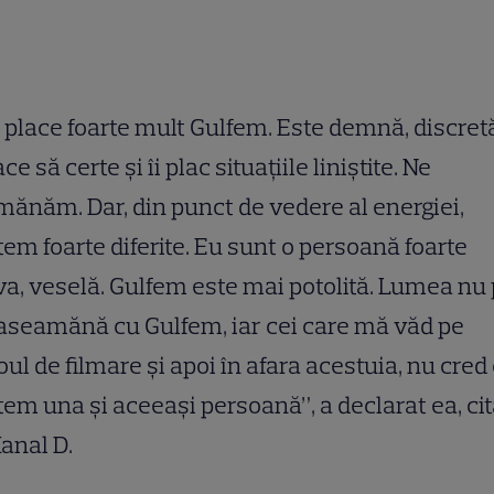
 place foarte mult Gulfem. Este demnă, discret
ace să certe şi îi plac situaţiile liniştite. Ne
ănăm. Dar, din punct de vedere al energiei,
em foarte diferite. Eu sunt o persoană foarte
va, veselă. Gulfem este mai potolită. Lumea nu
aseamănă cu Gulfem, iar cei care mă văd pe
oul de filmare şi apoi în afara acestuia, nu cred
em una şi aceeaşi persoană”, a declarat ea, ci
anal D.