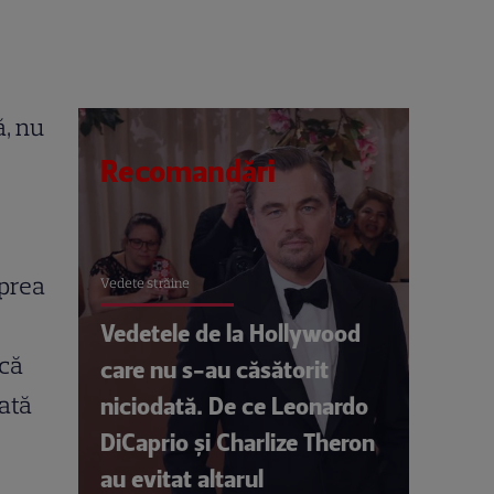
ă, nu
Recomandări
 prea
Vedete străine
Vedetele de la Hollywood
 că
care nu s-au căsătorit
tată
niciodată. De ce Leonardo
DiCaprio și Charlize Theron
au evitat altarul