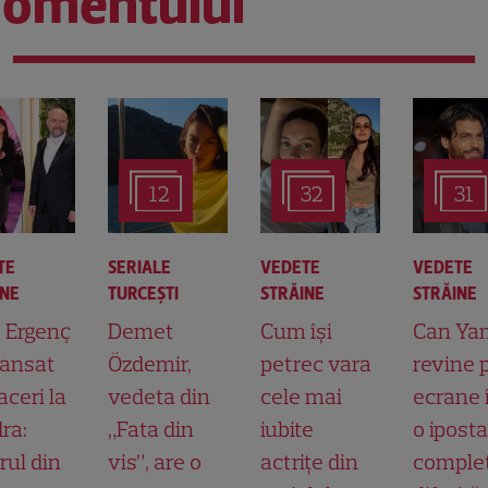
omentului
12
32
31
TE
SERIALE
VEDETE
VEDETE
INE
TURCEŞTI
STRĂINE
STRĂINE
t Ergenç
Demet
Cum își
Can Ya
lansat
Özdemir,
petrec vara
revine 
aceri la
vedeta din
cele mai
ecrane 
ra:
„Fata din
iubite
o ipost
rul din
vis”, are o
actrițe din
comple