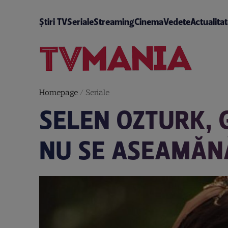
Știri TV
Seriale
Streaming
Cinema
Vedete
Actualita
Homepage
/
Seriale
SELEN OZTURK, 
NU SE ASEAMĂN