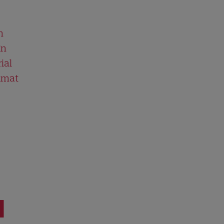
n
în
ial
ilmat
I