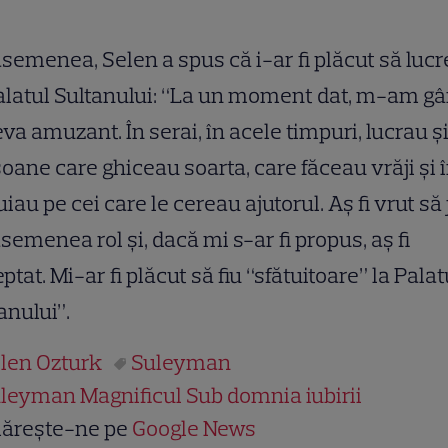
semenea, Selen a spus că i-ar fi plăcut să luc
alatul Sultanului: “La un moment dat, m-am gâ
eva amuzant. În serai, în acele timpuri, lucrau ş
oane care ghiceau soarta, care făceau vrăji şi î
uiau pe cei care le cereau ajutorul. Aş fi vrut să 
semenea rol şi, dacă mi s-ar fi propus, aş fi
ptat. Mi-ar fi plăcut să fiu “sfătuitoare” la Palat
anului”.
len Ozturk
Suleyman
leyman Magnificul Sub domnia iubirii
ărește-ne pe
Google News