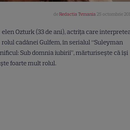
de
Redactia Tvmania
25 octombrie 201
elen Ozturk (33 de ani), actriţa care interprete
rolul cadânei Gulfem, în serialul “Suleyman
ificul: Sub domnia iubirii”, mărturiseşte că îşi
şte foarte mult rolul.