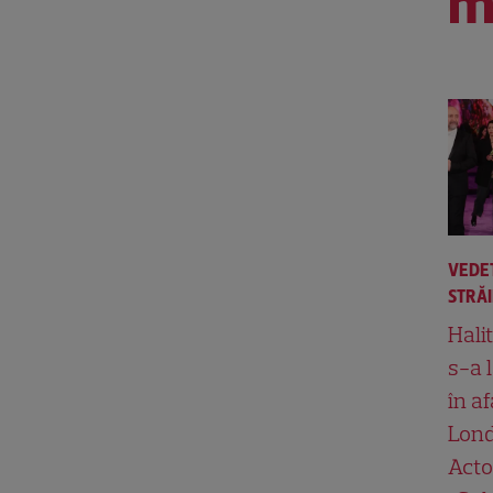
m
VEDE
STRĂ
Hali
s-a 
în af
Lond
Acto