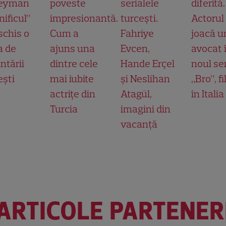
leyman
poveste
serialele
diferită.
ificul”
impresionantă.
turcești.
Actorul
schis o
Cum a
Fahriye
joacă u
a de
ajuns una
Evcen,
avocat 
ntării
dintre cele
Hande Erçel
noul ser
ești
mai iubite
și Neslihan
„Bro”, f
actrițe din
Atagül,
în Italia
Turcia
imagini din
vacanță
ARTICOLE PARTENER