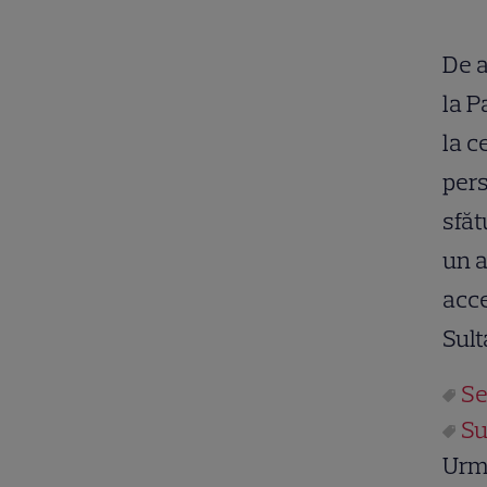
De a
la P
la c
pers
sfăt
un a
acce
Sult
Se
Su
Urm