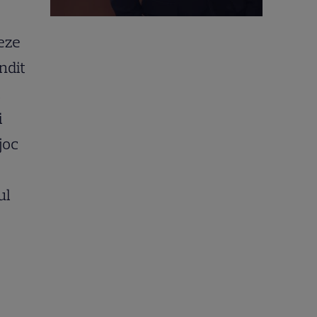
reze
ndit
i
i
joc
ul