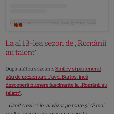
O postare distribuită de smiley_omul (@smiley_omul)
La al 13-lea sezon de „Românii
au talent”
După atâtea sezoane,
Smiley și partenerul
său de prezentare, Pavel Bartoș, încă
descoperă numere fascinante la „Românii au
talent”
.
„
Când crezi că le-ai văzut pe toate și că mai
mult și mai spectaculos nu se poate,