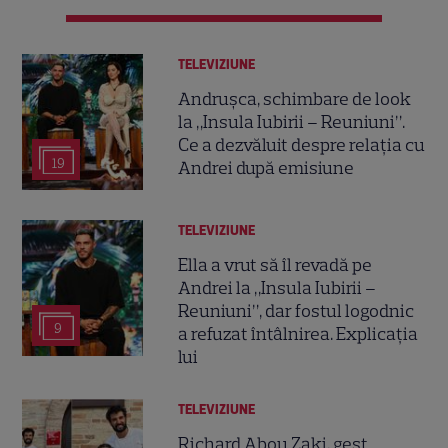
TELEVIZIUNE
Andrușca, schimbare de look
la „Insula Iubirii – Reuniuni”.
Ce a dezvăluit despre relația cu
19
Andrei după emisiune
TELEVIZIUNE
Ella a vrut să îl revadă pe
Andrei la „Insula Iubirii –
Reuniuni”, dar fostul logodnic
9
a refuzat întâlnirea. Explicația
lui
TELEVIZIUNE
Richard Abou Zaki, gest