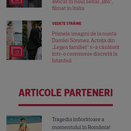
avocat în noul serial „Bro”,
filmat în Italia
VEDETE STRĂINE
Primele imagini de la nunta
Damlei Sönmez. Actrița din
„Legea familiei” s-a căsătorit
13
într-o ceremonie discretă la
Istanbul
ARTICOLE PARTENERI
Tragedia înfiorătoare a
momentului în România!