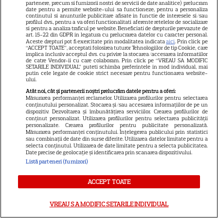
partenere, precum si furnizorii nostri de servicii de date analitice) prelucram
date pentru a permite website-ului sa functioneze, pentru a personaliza
Ryan Gosling este noul Ghost
continutul si anunturile publicitare afisate in functie de interesele si/sau
profilul dvs., pentru a va oferi functionalitati aferente retelelor de socializare
Rider din Universul Marvel.
si pentru a analiza traficul pe website. Beneficiati de drepturile prevazute de
Anunțul făcut la Comic-Con i-
art. 15-22 din GDPR in legatura cu prelucrarea datelor cu caracter personal.
Aceste drepturi pot fi exercitate prin modalitatea indicata
aici
. Prin click pe
7
a entuziasmat pe fani
“ACCEPT TOATE”, acceptati folosirea tuturor Tehnologiilor de tip Cookie, care
implica inclusiv acceptul dvs. cu privire la stocarea/accesarea informatiilor
de catre Vendor-ii cu care colaboram. Prin click pe “VREAU SA MODIFIC
SETARILE INDIVIDUAL” puteti schimba preferintele in mod individual, mai
putin cele legate de cookie strict necesare pentru functionarea website-
DISNEY PLUS
ului.
Atât noi, cât și partenerii noștri prelucrăm datele pentru a oferi:
„Diavolul se îmbracă de la
Măsurarea performanței reclamelor. Utilizarea profilurilor pentru selectarea
Prada 2” s-a lansat pe Disney+.
conținutului personalizat. Stocarea și/sau accesarea informațiilor de pe un
dispozitiv. Dezvoltarea și îmbunătățirea serviciilor. Crearea profilurilor de
Meryl Streep și Anne
conținut personalizat. Utilizarea profilurilor pentru selectarea publicității
personalizate. Crearea profilurilor pentru publicitate personalizată.
Hathaway revin la revista
Măsurarea performanței conținutului. Înțelegerea publicului prin statistici
Runway
sau combinații de date din surse diferite. Utilizarea datelor limitate pentru a
selecta conținutul. Utilizarea de date limitate pentru a selecta publicitatea.
Date precise de geolocație și identificarea prin scanarea dispozitivului.
Listă parteneri (furnizori)
VEDETE STRĂINE
Meryl Streep, gest
ACCEPT TOATE
impresionant pentru Anne
Hathaway și Emily Blunt la
VREAU SA MODIFIC SETARILE INDIVIDUAL
9
„Diavolul se îmbracă de la