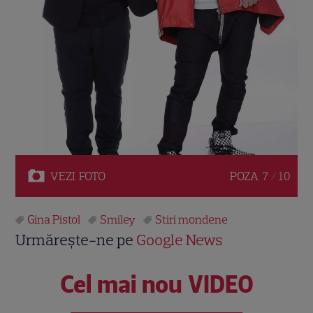
VEZI
FOTO
POZA
7 / 10
Gina Pistol
Smiley
Stiri mondene
Urmărește-ne pe
Google News
Cel mai nou VIDEO