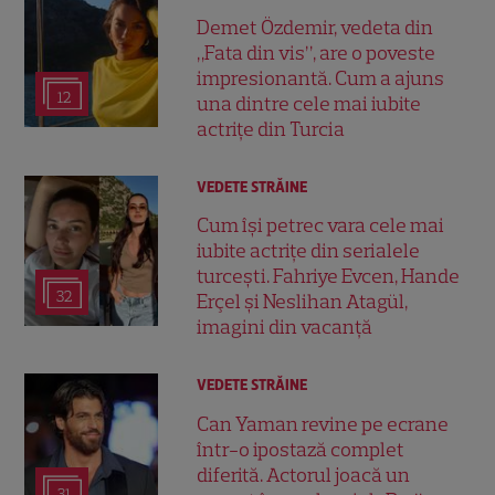
Demet Özdemir, vedeta din
„Fata din vis”, are o poveste
impresionantă. Cum a ajuns
12
una dintre cele mai iubite
actrițe din Turcia
VEDETE STRĂINE
Cum își petrec vara cele mai
iubite actrițe din serialele
turcești. Fahriye Evcen, Hande
32
Erçel și Neslihan Atagül,
imagini din vacanță
VEDETE STRĂINE
Can Yaman revine pe ecrane
într-o ipostază complet
diferită. Actorul joacă un
31