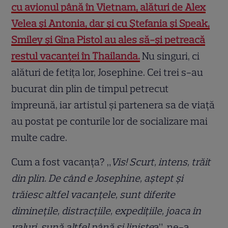
cu avionul până în Vietnam, alături de Alex
Velea și Antonia, dar și cu Ștefania și Speak,
Smiley și Gina Pistol au ales să-și petreacă
restul vacanței în Thailanda.
Nu singuri, ci
alături de fetița lor, Josephine. Cei trei s-au
bucurat din plin de timpul petrecut
împreună, iar artistul și partenera sa de viață
au postat pe conturile lor de socializare mai
multe cadre.
Cum a fost vacanța? „
Vis! Scurt, intens, trăit
din plin. De când e Josephine, aștept și
trăiesc altfel vacanțele, sunt diferite
diminețile, distracțiile, expedițiile, joaca în
valuri, sună altfel până și liniște
a”, ne-a