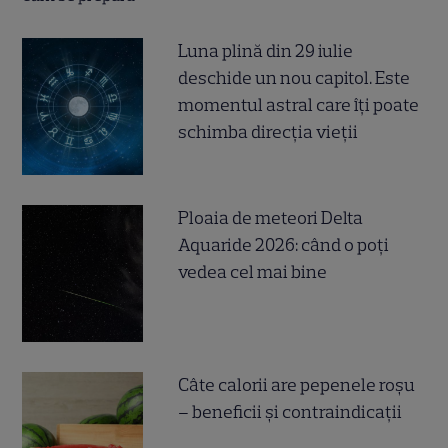
Luna plină din 29 iulie
deschide un nou capitol. Este
momentul astral care îți poate
schimba direcția vieții
Ploaia de meteori Delta
Aquaride 2026: când o poți
vedea cel mai bine
Câte calorii are pepenele roșu
– beneficii și contraindicații