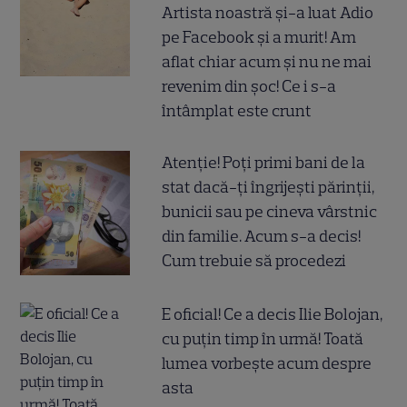
Artista noastră și-a luat Adio
pe Facebook și a murit! Am
aflat chiar acum și nu ne mai
revenim din șoc! Ce i s-a
întâmplat este crunt
Atenție! Poți primi bani de la
stat dacă-ți îngrijești părinții,
bunicii sau pe cineva vârstnic
din familie. Acum s-a decis!
Cum trebuie să procedezi
E oficial! Ce a decis Ilie Bolojan,
cu puțin timp în urmă! Toată
lumea vorbește acum despre
asta