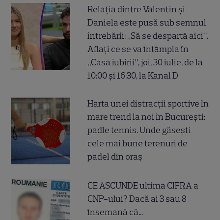
Relația dintre Valentin și
Daniela este pusă sub semnul
întrebării: „Să se despartă aici”.
Aflați ce se va întâmpla în
„Casa iubirii”, joi, 30 iulie, de la
10:00 și 16:30, la Kanal D
Harta unei distracții sportive în
mare trend la noi în București:
padle tennis. Unde găsești
cele mai bune terenuri de
padel din oraș
CE ASCUNDE ultima CIFRA a
CNP-ului? Dacă ai 3 sau 8
însemană că...