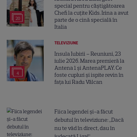
special pentru câștigătoarea
Chefi la cuțite Kids. Irina a avut
20
parte de o cină specială în
Italia
TELEVIZIUNE
Insula Iubirii – Reuniuni, 23
iulie 2026. Marea premieră la
Antena 1 și AntenaPLAY. Ce
4
foste cupluri și ispite revin în
fața lui Radu Vâlcan
Fiica legendei și-a făcut
debutul în televiziune: „Dacă
nu te văd în direct, dau în
judecată Liga!”