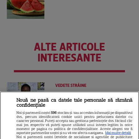
ALTE ARTICOLE
INTERESANTE
VEDETE STRĂINE
Marvel are un nou Black
Nouă ne pasă ca datele tale personale să rămână
Panther. David Jonsson preia
confidențiale
moștenirea lui Chadwick
Noi și partenerii noștri
596
stocăm și/sau accesăm informații pe dispozitivul
3
Boseman
dvs., precum identificatorii cookie unici pentru prelucrarea datelor cu
caracter personal. Puteți accepta sau gestiona preferințele dvs. făcând clic
mai jos, respectiv vă puteți opune utilizării unui interes legitim în orice
moment pe pagina cu politica de confidențialitate. Aceste alegeri vor fi
raportate partenerilor noștri și nu vă vor afecta navigarea.
Mai multe detalii
VEDETE STRĂINE
Noi si partenerii nostri (retelele de socializare si agentiile de publicitate