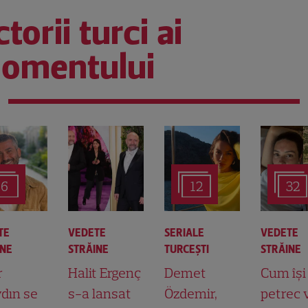
torii turci ai
omentului
6
12
32
TE
VEDETE
SERIALE
VEDETE
INE
STRĂINE
TURCEŞTI
STRĂINE
r
Halit Ergenç
Demet
Cum își
dın se
s-a lansat
Özdemir,
petrec 