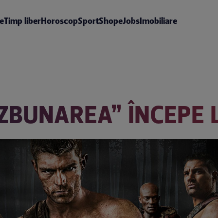
te
Timp liber
Horoscop
Sport
Shop
eJobs
Imobiliare
ZBUNAREA” ÎNCEPE 