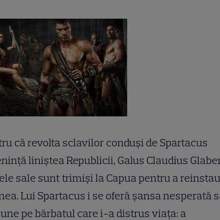
ru că revolta sclavilor conduşi de Spartacus
inţă liniştea Republicii, Galus Claudius Glaber
ele sale sunt trimişi la Capua pentru a reinsta
nea. Lui Spartacus i se oferă şansa nesperată s
une pe bărbatul care i-a distrus viaţa: a