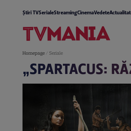
Știri TV
Seriale
Streaming
Cinema
Vedete
Actualita
Homepage
/
Seriale
„SPARTACUS: RĂ