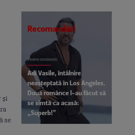
Recomandări
Vedete româneşti
Adi Vasile, întâlnire
neașteptată în Los Angeles.
Două românce l-au făcut să
 şi
se simtă ca acasă:
ura
„Superb!”
ă se