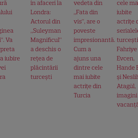
ură
în afaceri la
vedeta din
cele ma
lului
Londra:
„Fata din
iubite
Actorul din
vis”, are o
actrițe 
ginea
„Suleyman
poveste
serialel
”. Va
Magnificul”
impresionantă.
turcești
rpreta
a deschis o
Cum a
Fahriye
a iubire
rețea de
ajuns una
Evcen,
yei
plăcintării
dintre cele
Hande E
ra
turcești
mai iubite
și Nesl
actrițe din
Atagül,
Turcia
imagini
vacanț