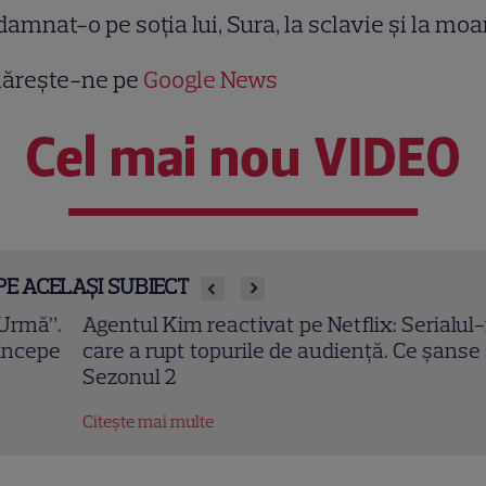
amnat-o pe soţia lui, Sura, la sclavie şi la moa
ărește-ne pe
Google News
Cel mai nou VIDEO
PE ACELAȘI SUBIECT
entul Kim reactivat pe Netflix: Serialul-fenomen
re a rupt topurile de audiență. Ce șanse sunt pent
zonul 2
tește mai multe