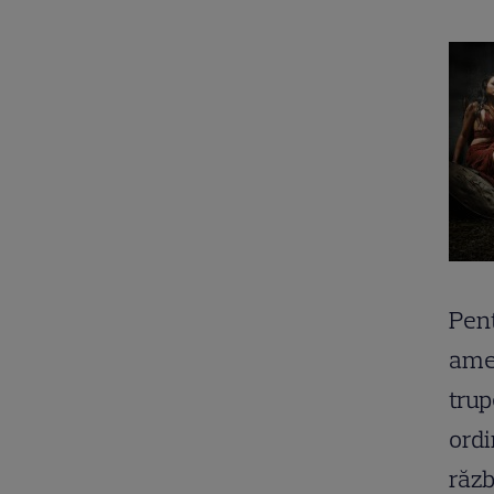
Pent
amen
trup
ordi
răzb