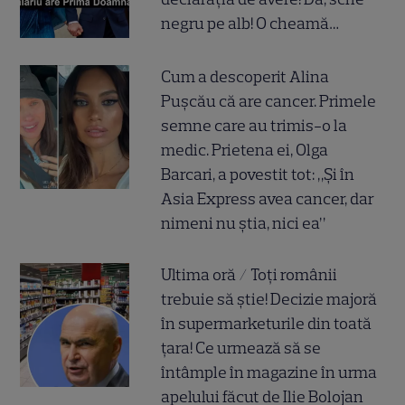
negru pe alb! O cheamă…
Cum a descoperit Alina
Pușcău că are cancer. Primele
semne care au trimis-o la
medic. Prietena ei, Olga
Barcari, a povestit tot: „Și în
Asia Express avea cancer, dar
nimeni nu știa, nici ea”
Ultima oră / Toți românii
trebuie să știe! Decizie majoră
în supermarketurile din toată
țara! Ce urmează să se
întâmple în magazine în urma
apelului făcut de Ilie Bolojan