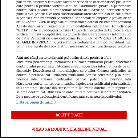
partenere, precum si furnizorii nostri de servicii de date analitice) prelucram
13
împreună după 25 de ani de
date pentru a permite website-ului sa functioneze, pentru a personaliza
continutul si anunturile publicitare afisate in functie de interesele si/sau
căsnicie
profilul dvs., pentru a va oferi functionalitati aferente retelelor de socializare
si pentru a analiza traficul pe website. Beneficiati de drepturile prevazute de
art. 15-22 din GDPR in legatura cu prelucrarea datelor cu caracter personal.
Aceste drepturi pot fi exercitate prin modalitatea indicata
aici
. Prin click pe
VEDETE ROMÂNEŞTI
“ACCEPT TOATE”, acceptati folosirea tuturor Tehnologiilor de tip Cookie, care
implica inclusiv acceptul dvs. cu privire la stocarea/accesarea informatiilor
Mihaela Rădulescu, dezvăluire
de catre Vendor-ii cu care colaboram. Prin click pe “VREAU SA MODIFIC
SETARILE INDIVIDUAL” puteti schimba preferintele in mod individual, mai
dureroasă la un an de la
putin cele legate de cookie strict necesare pentru functionarea website-
ului.
moartea lui Felix
18
Atât noi, cât și partenerii noștri prelucrăm datele pentru a oferi:
Baumgartner: „Am primit
Măsurarea performanței reclamelor. Utilizarea profilurilor pentru selectarea
cenușa lui într-o cutie”
conținutului personalizat. Stocarea și/sau accesarea informațiilor de pe un
dispozitiv. Dezvoltarea și îmbunătățirea serviciilor. Crearea profilurilor de
conținut personalizat. Utilizarea profilurilor pentru selectarea publicității
personalizate. Crearea profilurilor pentru publicitate personalizată.
VEDETE ROMÂNEŞTI
Măsurarea performanței conținutului. Înțelegerea publicului prin statistici
sau combinații de date din surse diferite. Utilizarea datelor limitate pentru a
selecta conținutul. Utilizarea de date limitate pentru a selecta publicitatea.
Carmen Brumă, dezvăluire
Date precise de geolocație și identificarea prin scanarea dispozitivului.
despre silueta de la 49 de ani:
Listă parteneri (furnizori)
„Am mâncat desert în fiecare
17
zi din vacanță. Nu e noroc”
ACCEPT TOATE
VREAU SA MODIFIC SETARILE INDIVIDUAL