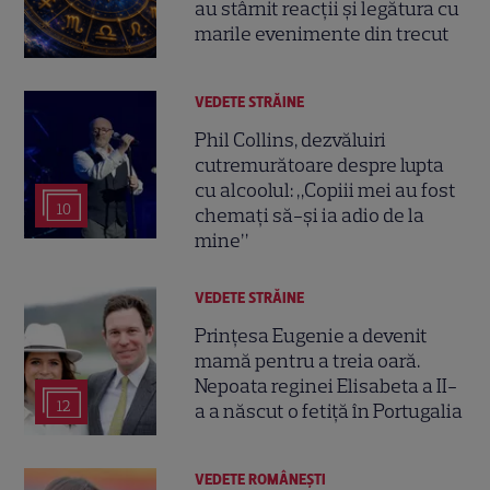
au stârnit reacții și legătura cu
marile evenimente din trecut
VEDETE STRĂINE
Phil Collins, dezvăluiri
cutremurătoare despre lupta
cu alcoolul: „Copiii mei au fost
10
chemați să-și ia adio de la
mine”
VEDETE STRĂINE
Prințesa Eugenie a devenit
mamă pentru a treia oară.
Nepoata reginei Elisabeta a II-
12
a a născut o fetiță în Portugalia
VEDETE ROMÂNEŞTI