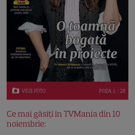
VEZI
FOTO
POZA
1 / 26
Ce mai găsiți în TVMania din 10
noiembrie: