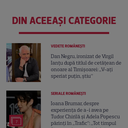
DIN ACEEAȘI CATEGORIE
VEDETE ROMÂNEŞTI
Dan Negru, ironizat de Virgil
Ianțu după titlul de cetățean de
onoare al Timișoarei: „V-ați
speriat puțin, știu”
SERIALE ROMÂNEŞTI
Ioana Brumar, despre
experiența de a-i avea pe
Tudor Chirilă și Adela Popescu
7
părinți în „Trafic”: „Tot timpul