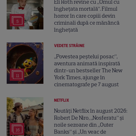
Eli Roth revine cu „Omul cu
înghețata mortală”. Filmul
horror în care copiii devin
5
criminali după ce mănâncă
înghețată
VEDETE STRĂINE
„Povestea peștelui posac”,
aventura animată inspirată
dintr-un bestseller The New
11
York Times, ajunge în
cinematografe pe 7 august
NETFLIX
Noutăți Netflix în august 2026:
Robert De Niro, „Nosferatu” și
noile sezoane din „Outer
16
Banks” și „Un veac de