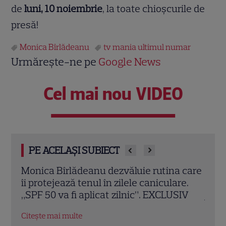
de
luni, 10 noiembrie
, la toate chioșcurile de
presă!
Monica Bîrlădeanu
tv mania ultimul numar
Urmărește-ne pe
Google News
Cel mai nou VIDEO
PE ACELAȘI SUBIECT
care
Monica Bârlădeanu, schimbare de look
A ap
e.
pentru „Băieți buni: pe viață”. Actrița
Rădu
IV
joacă alături de Cabral și Dragoș Bucur:
coper
„S-au aliniat stelele”
Citeș