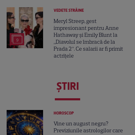
VEDETE STRĂINE
Meryl Streep, gest
impresionant pentru Anne
Hathaway și Emily Blunt la
9
„Diavolul se îmbracă de la
Prada 2”. Ce salarii ar fi primit
actrițele
ŞTIRI
HOROSCOP
Vine un august negru?
Previziunile astrologilor care