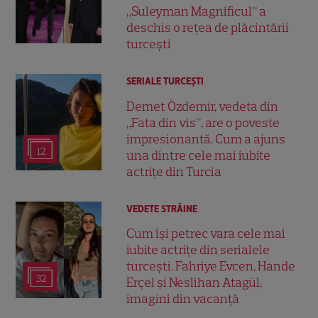
„Suleyman Magnificul” a
deschis o rețea de plăcintării
turcești
SERIALE TURCEŞTI
Demet Özdemir, vedeta din
„Fata din vis”, are o poveste
impresionantă. Cum a ajuns
12
una dintre cele mai iubite
actrițe din Turcia
VEDETE STRĂINE
Cum își petrec vara cele mai
iubite actrițe din serialele
turcești. Fahriye Evcen, Hande
32
Erçel și Neslihan Atagül,
imagini din vacanță