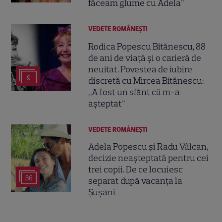
făceam glume cu Adela”
VEDETE ROMÂNEŞTI
Rodica Popescu Bitănescu, 88
de ani de viață și o carieră de
neuitat. Povestea de iubire
9
discretă cu Mircea Bitănescu:
„A fost un sfânt că m-a
așteptat”
VEDETE ROMÂNEŞTI
Adela Popescu și Radu Vâlcan,
decizie neașteptată pentru cei
trei copii. De ce locuiesc
36
separat după vacanța la
Șușani