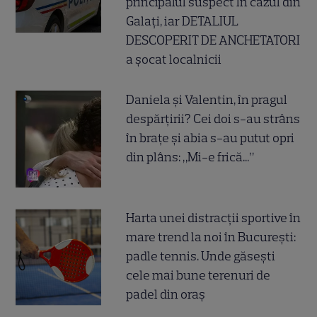
principalul suspect în cazul din
Galați, iar DETALIUL
DESCOPERIT DE ANCHETATORI
a șocat localnicii
Daniela și Valentin, în pragul
despărțirii? Cei doi s-au strâns
în brațe și abia s-au putut opri
din plâns: „Mi-e frică...”
Harta unei distracții sportive în
mare trend la noi în București:
padle tennis. Unde găsești
cele mai bune terenuri de
padel din oraș