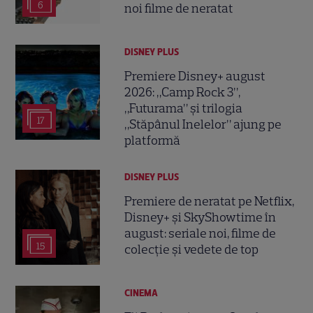
6
noi filme de neratat
DISNEY PLUS
Premiere Disney+ august
2026: „Camp Rock 3”,
„Futurama” și trilogia
17
„Stăpânul Inelelor” ajung pe
platformă
DISNEY PLUS
Premiere de neratat pe Netflix,
Disney+ și SkyShowtime în
august: seriale noi, filme de
15
colecție și vedete de top
CINEMA