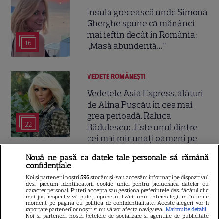
Insula grecească unde Simona
Gherghe spune că mănânci
mai ieftin decât în România:
16
„Masă abundentă…”
VEDETE ROMÂNEŞTI
Vedetele Asia Express, alături
de Alina Pușcău în cea mai
grea perioadă. Raluca
22
Bădulescu: „Este unul dintre
cei mai minunați oameni pe
care i-am cunoscut”
Nouă ne pasă ca datele tale personale să rămână
confidențiale
VEDETE STRĂINE
Noi și partenerii noștri
596
stocăm și/sau accesăm informații pe dispozitivul
dvs., precum identificatorii cookie unici pentru prelucrarea datelor cu
caracter personal. Puteți accepta sau gestiona preferințele dvs. făcând clic
Pierce Brosnan și Keely Shaye
mai jos, respectiv vă puteți opune utilizării unui interes legitim în orice
Smith, iubirea care a învins
moment pe pagina cu politica de confidențialitate. Aceste alegeri vor fi
raportate partenerilor noștri și nu vă vor afecta navigarea.
Mai multe detalii
tragediile. Cum au rămas
Noi si partenerii nostri (retelele de socializare si agentiile de publicitate