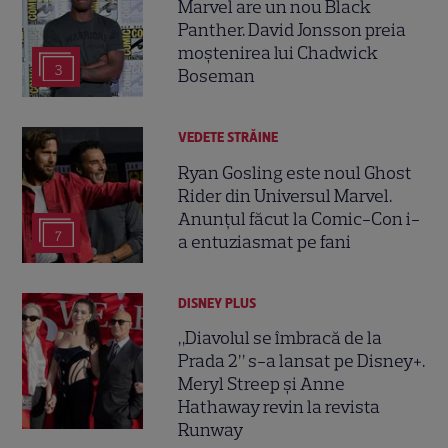
Marvel are un nou Black
Panther. David Jonsson preia
moștenirea lui Chadwick
3
Boseman
VEDETE STRĂINE
Ryan Gosling este noul Ghost
Rider din Universul Marvel.
Anunțul făcut la Comic-Con i-
7
a entuziasmat pe fani
DISNEY PLUS
„Diavolul se îmbracă de la
Prada 2” s-a lansat pe Disney+.
Meryl Streep și Anne
Hathaway revin la revista
Runway