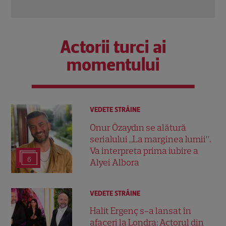
Citește mai multe
Actorii turci ai
momentului
VEDETE STRĂINE
Onur Özaydın se alătură
serialului „La marginea lumii”.
Va interpreta prima iubire a
6
Alyei Albora
VEDETE STRĂINE
Halit Ergenç s-a lansat în
afaceri la Londra: Actorul din