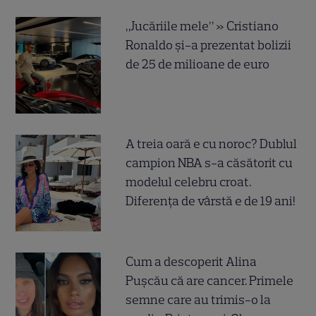
„Jucăriile mele” » Cristiano
Ronaldo și-a prezentat bolizii
de 25 de milioane de euro
A treia oară e cu noroc? Dublul
campion NBA s-a căsătorit cu
modelul celebru croat.
Diferența de vârstă e de 19 ani!
Cum a descoperit Alina
Pușcău că are cancer. Primele
semne care au trimis-o la