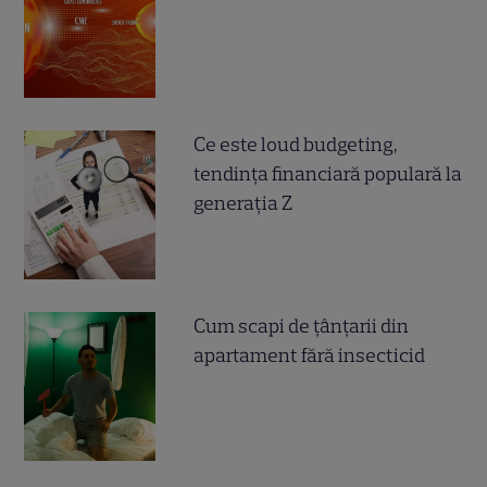
Ce este loud budgeting,
tendința financiară populară la
generația Z
Cum scapi de țânțarii din
apartament fără insecticid