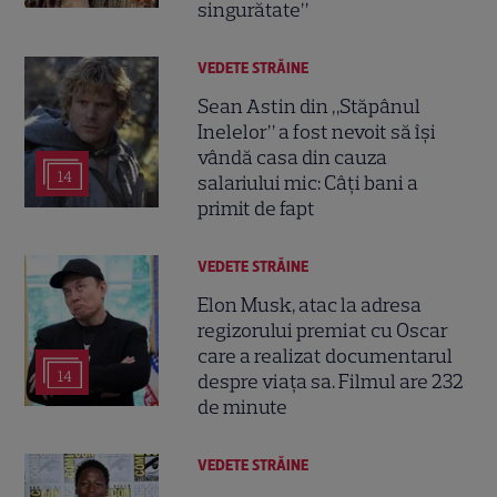
singurătate”
VEDETE STRĂINE
Sean Astin din „Stăpânul
Inelelor” a fost nevoit să își
vândă casa din cauza
14
salariului mic: Câți bani a
primit de fapt
VEDETE STRĂINE
Elon Musk, atac la adresa
regizorului premiat cu Oscar
care a realizat documentarul
14
despre viața sa. Filmul are 232
de minute
VEDETE STRĂINE