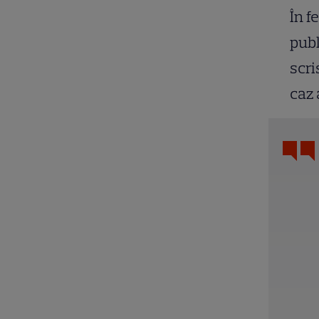
În f
publ
scri
caz 