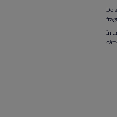
De a
frag
În u
cătr