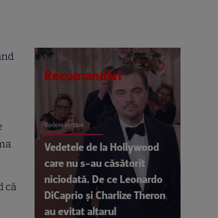
ând
Recomandări
e
Vedete străine
rma
Vedetele de la Hollywood
care nu s-au căsătorit
niciodată. De ce Leonardo
d că
DiCaprio și Charlize Theron
au evitat altarul