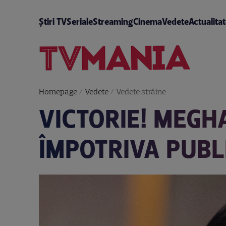
Știri TV
Seriale
Streaming
Cinema
Vedete
Actualita
Homepage
/
Vedete
/
Vedete străine
VICTORIE! MEGH
ÎMPOTRIVA PUBL