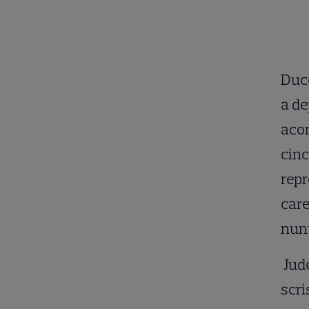
Duce
a de
acor
cinc
repr
care
nunț
Jude
scri