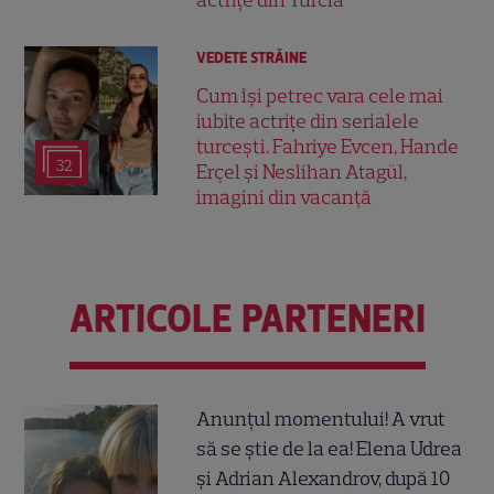
VEDETE STRĂINE
Cum își petrec vara cele mai
iubite actrițe din serialele
turcești. Fahriye Evcen, Hande
32
Erçel și Neslihan Atagül,
imagini din vacanță
ARTICOLE PARTENERI
Anunțul momentului! A vrut
să se știe de la ea! Elena Udrea
și Adrian Alexandrov, după 10