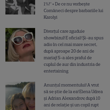
1%!” + De ce nu vorbește
Comăneci despre barbariile lui
Karolyi
Divorțul care zguduie
showbizul! E oficial! Și-au spus
adio în cel mai mare secret,
după aproape 20 de ani de
mariaj! S-a ales praful de
cuplul de aur din industria de
entertaining
Anunțul momentului! A vrut
să se știe de la ea! Elena Udrea
și Adrian Alexandrov, după 10
ani de relație și un copil rupt