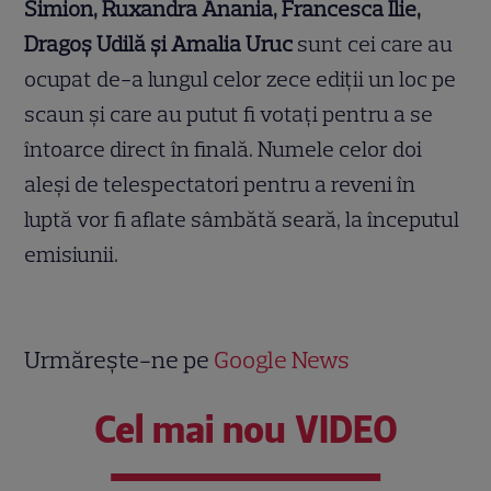
Simion, Ruxandra Anania, Francesca Ilie,
Drago
ș
Udil
ă
ș
i Amalia Uruc
sunt cei care au
ocupat de-a lungul celor zece ediții un loc pe
scaun și care au putut fi votați pentru a se
întoarce direct în finală. Numele celor doi
aleși de telespectatori pentru a reveni în
luptă vor fi aflate sâmbătă seară, la începutul
emisiunii.
Urmărește-ne pe
Google News
Cel mai nou VIDEO