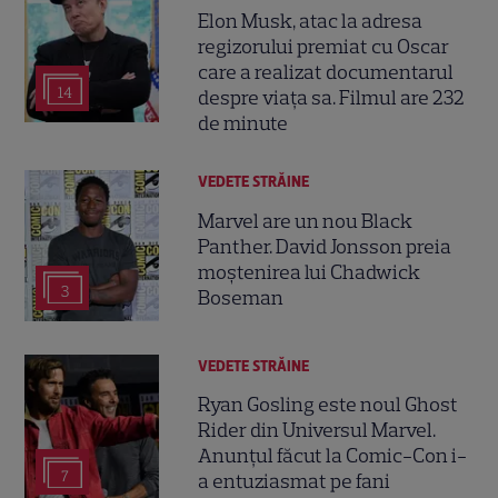
Elon Musk, atac la adresa
regizorului premiat cu Oscar
care a realizat documentarul
14
despre viața sa. Filmul are 232
de minute
VEDETE STRĂINE
Marvel are un nou Black
Panther. David Jonsson preia
moștenirea lui Chadwick
3
Boseman
VEDETE STRĂINE
Ryan Gosling este noul Ghost
Rider din Universul Marvel.
Anunțul făcut la Comic-Con i-
7
a entuziasmat pe fani