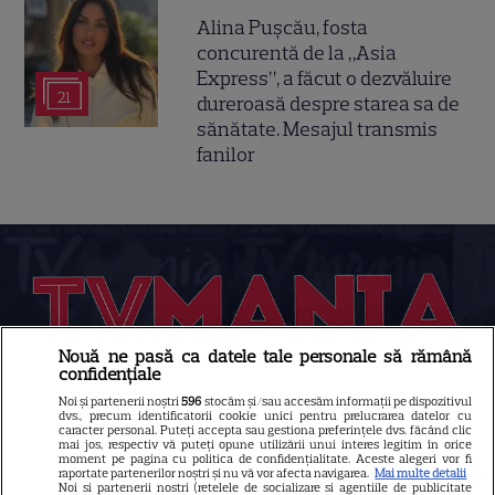
Alina Pușcău, fosta
concurentă de la „Asia
Express”, a făcut o dezvăluire
21
dureroasă despre starea sa de
sănătate. Mesajul transmis
fanilor
Nouă ne pasă ca datele tale personale să rămână
confidențiale
Despre Tvmania
Noi și partenerii noștri
596
stocăm și/sau accesăm informații pe dispozitivul
dvs., precum identificatorii cookie unici pentru prelucrarea datelor cu
caracter personal. Puteți accepta sau gestiona preferințele dvs. făcând clic
Contact
mai jos, respectiv vă puteți opune utilizării unui interes legitim în orice
moment pe pagina cu politica de confidențialitate. Aceste alegeri vor fi
Contacte televiziuni
raportate partenerilor noștri și nu vă vor afecta navigarea.
Mai multe detalii
Noi si partenerii nostri (retelele de socializare si agentiile de publicitate