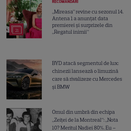
RECOMANDĂRI
„Mireasa” revine cu sezonul 14.
Antena 1 a anunțat data
premierei și surprizele din
21
„Regatul inimii”
BYD atacă segmentul de lux:
chinezii lansează o limuzină
care să rivalizeze cu Mercedes
și BMW
Omul din umbră din echipa
„Zeiței de la Montreal”: „Nota
10? Meritul Nadiei 80%. Eu –