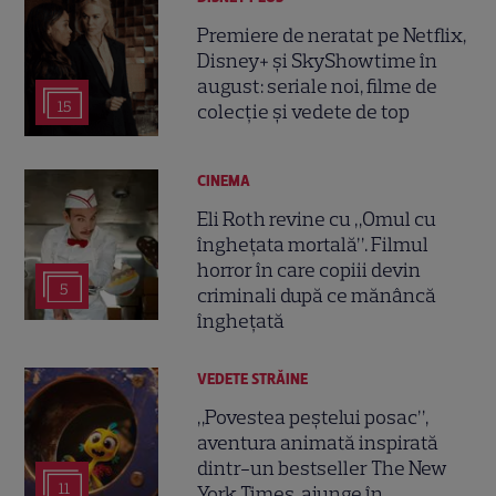
Premiere de neratat pe Netflix,
Disney+ și SkyShowtime în
august: seriale noi, filme de
15
colecție și vedete de top
CINEMA
Eli Roth revine cu „Omul cu
înghețata mortală”. Filmul
horror în care copiii devin
5
criminali după ce mănâncă
înghețată
VEDETE STRĂINE
„Povestea peștelui posac”,
aventura animată inspirată
dintr-un bestseller The New
11
York Times, ajunge în