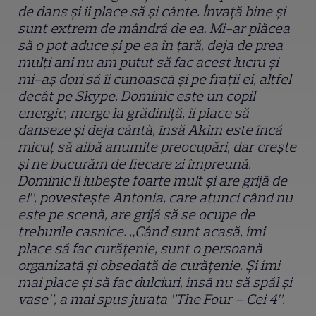
de dans și îi place să și cânte. Învață bine și
sunt extrem de mândră de ea. Mi-ar plăcea
să o pot aduce și pe ea în țară, deja de prea
mulți ani nu am putut să fac acest lucru și
mi-aș dori să îi cunoască și pe frații ei, altfel
decât pe Skype. Dominic este un copil
energic, merge la grădiniță, îi place să
danseze și deja cântă, însă Akim este încă
micuț să aibă anumite preocupări, dar crește
și ne bucurăm de fiecare zi împreună.
Dominic îl iubește foarte mult și are grijă de
el”, povestește Antonia, care atunci când nu
este pe scenă, are grijă să se ocupe de
treburile casnice. „Când sunt acasă, îmi
place să fac curățenie, sunt o persoană
organizată și obsedată de curățenie. Și îmi
mai place și să fac dulciuri, însă nu să spăl și
vase”, a mai spus jurata ”The Four – Cei 4”.