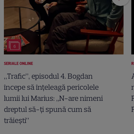
6
SERIALE ONLINE
R
„Trafic”, episodul 4. Bogdan
începe să înțeleagă pericolele
lumii lui Marius: „N-are nimeni
dreptul să-ți spună cum să
trăiești”