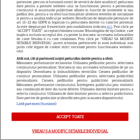
Abonamente
partenere, precum si furnizorii nostri de servicii de date analitice) prelucram
date pentru a permite website-ului sa functioneze, pentru a personaliza
Publicitate
continutul si anunturile publicitare afisate in functie de interesele si/sau
profilul dvs., pentru a va oferi functionalitati aferente retelelor de socializare
si pentru a analiza traficul pe website. Beneficiati de drepturile prevazute de
Termeni și condiții
art. 15-22 din GDPR in legatura cu prelucrarea datelor cu caracter personal.
Aceste drepturi pot fi exercitate prin modalitatea indicata
aici
. Prin click pe
Despre cookies
“ACCEPT TOATE”, acceptati folosirea tuturor Tehnologiilor de tip Cookie, care
implica inclusiv acceptul dvs. cu privire la stocarea/accesarea informatiilor
Politica de confidenţialitate
de catre Vendor-ii cu care colaboram. Prin click pe “VREAU SA MODIFIC
SETARILE INDIVIDUAL” puteti schimba preferintele in mod individual, mai
putin cele legate de cookie strict necesare pentru functionarea website-
Sitemap
ului.
Atât noi, cât și partenerii noștri prelucrăm datele pentru a oferi:
Măsurarea performanței reclamelor. Utilizarea profilurilor pentru selectarea
conținutului personalizat. Stocarea și/sau accesarea informațiilor de pe un
dispozitiv. Dezvoltarea și îmbunătățirea serviciilor. Crearea profilurilor de
conținut personalizat. Utilizarea profilurilor pentru selectarea publicității
NUMĂRUL CURENT
personalizate. Crearea profilurilor pentru publicitate personalizată.
Măsurarea performanței conținutului. Înțelegerea publicului prin statistici
sau combinații de date din surse diferite. Utilizarea datelor limitate pentru a
selecta conținutul. Utilizarea de date limitate pentru a selecta publicitatea.
ABONEAZA-TE LA REVISTĂ
Date precise de geolocație și identificarea prin scanarea dispozitivului.
Listă parteneri (furnizori)
ACCEPT TOATE
Libertatea
VREAU SA MODIFIC SETARILE INDIVIDUAL
Libertatea pentru femei