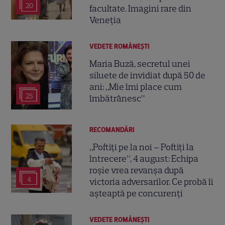
20
facultate. Imagini rare din
Veneția
VEDETE ROMÂNEŞTI
Maria Buză, secretul unei
siluete de invidiat după 50 de
ani: „Mie îmi place cum
25
îmbătrânesc”
RECOMANDĂRI
„Poftiți pe la noi – Poftiți la
întrecere”, 4 august: Echipa
roșie vrea revanșa după
4
victoria adversarilor. Ce probă îi
așteaptă pe concurenți
VEDETE ROMÂNEŞTI