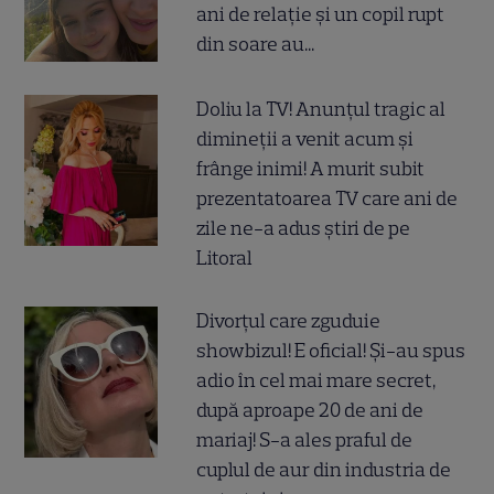
ani de relație și un copil rupt
din soare au...
Doliu la TV! Anunțul tragic al
dimineții a venit acum și
frânge inimi! A murit subit
prezentatoarea TV care ani de
zile ne-a adus știri de pe
Litoral
Divorțul care zguduie
showbizul! E oficial! Și-au spus
adio în cel mai mare secret,
după aproape 20 de ani de
mariaj! S-a ales praful de
cuplul de aur din industria de