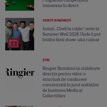
Programul competițiilor
transmise în direct
VEDETE ROMÂNEŞTI
Jurații „Chefi la cuțite” revin la
Summer Well 2026. Unde îi pot
întâlni fanii show-ului culinar
8
ȘTIRI
Ringier România își stabilește
direcția pentru viitor: o
structură de conducere
concentrată în jurul unităților
de business Media și
Collectibles