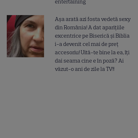
entertaining
Așa arată azi fosta vedetă sexy
din România! A dat aparițiile
excentrice pe Biserică și Biblia
i-a devenit cel mai de preț
accesoriu! Uită-te bine la ea, îți
dai seama cine e în poză? Ai
văzut-o ani de zile la TV!!