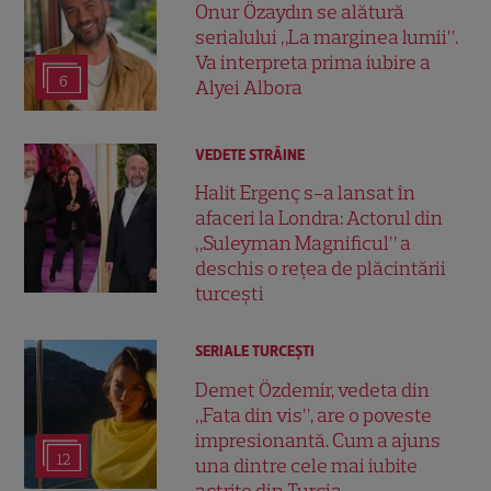
Onur Özaydın se alătură
serialului „La marginea lumii”.
Va interpreta prima iubire a
6
Alyei Albora
VEDETE STRĂINE
Halit Ergenç s-a lansat în
afaceri la Londra: Actorul din
„Suleyman Magnificul” a
deschis o rețea de plăcintării
turcești
SERIALE TURCEŞTI
Demet Özdemir, vedeta din
„Fata din vis”, are o poveste
impresionantă. Cum a ajuns
12
una dintre cele mai iubite
actrițe din Turcia