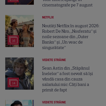
cinematografe pe 7 august
NETFLIX
Noutăți Netflix în august 2026:
Robert De Niro, „Nosferatu” și
noile sezoane din „Outer
16
Banks” și „Un veac de
singurătate”
VEDETE STRĂINE
Sean Astin din „Stăpânul
Inelelor” a fost nevoit să își
vândă casa din cauza
14
salariului mic: Câți bani a
primit de fapt
VEDETE STRĂINE