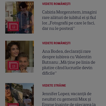
VEDETE ROMÂNEŞTI
Cabiria Morgenstern, imagini
rare alături de iubitul ei și fiul
lor. „Fotografii pe care le faci,
12
dar nu le postezi”
VEDETE ROMÂNEŞTI
Ana Bodea, declarații rare
despre iubirea cu Valentin
Butnaru: „Mă ține pe linia de
13
plutire când lucrurile devin
dificile”
VEDETE STRĂINE
Jennifer Lopez, vacanță de
neuitat cu gemenii Max și
Emme înainte de plecarea la