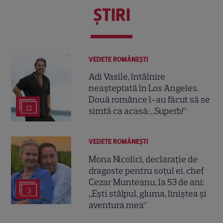
ŞTIRI
VEDETE ROMÂNEŞTI
Adi Vasile, întâlnire
neașteptată în Los Angeles.
Două românce l-au făcut să se
12
simtă ca acasă: „Superb!”
VEDETE ROMÂNEŞTI
Mona Nicolici, declarație de
dragoste pentru soțul ei, chef
Cezar Munteanu, la 53 de ani:
3
„Ești stâlpul, gluma, liniștea și
aventura mea”