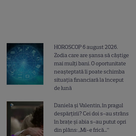
HOROSCOP 6 august 2026.
Zodia care are șansa să câștige
mai mulți bani. O oportunitate
neașteptată îi poate schimba
situația financiară la început
de lună
Daniela și Valentin, în pragul
despărțirii? Cei doi s-au strâns
în brațe și abia s-au putut opri
din plâns: „Mi-e frică...”