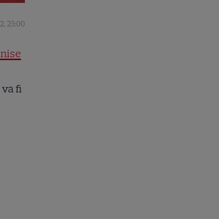
2, 23:00
enise
va fi