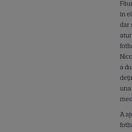
Făur
în e
dar 
atun
fotb
Nico
a du
deți
una 
meci
A aj
fotb