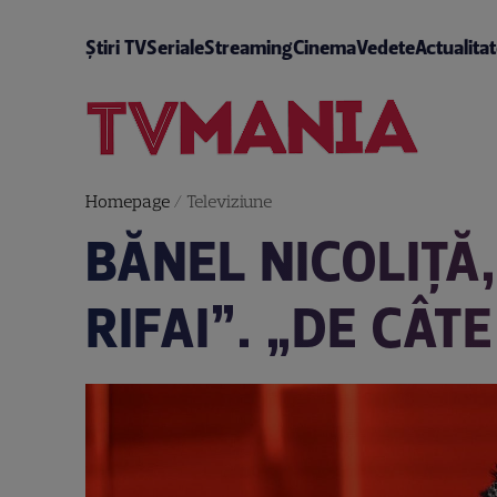
Știri TV
Seriale
Streaming
Cinema
Vedete
Actualita
Homepage
/
Televiziune
BĂNEL NICOLIȚĂ,
RIFAI”. „DE CÂT