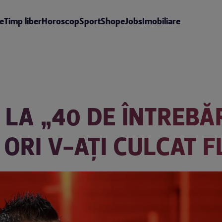
te
Timp liber
Horoscop
Sport
Shop
eJobs
Imobiliare
 LA „40 DE ÎNTREBĂ
E ORI V-AȚI CULCAT