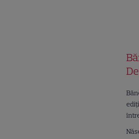
Bă
De
Băne
ediț
într
Născ