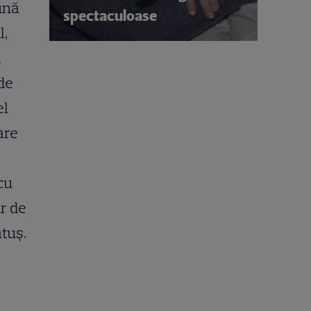
pună
spectaculoase
l,
l
 de
el
are
cu
ăr de
tuș.