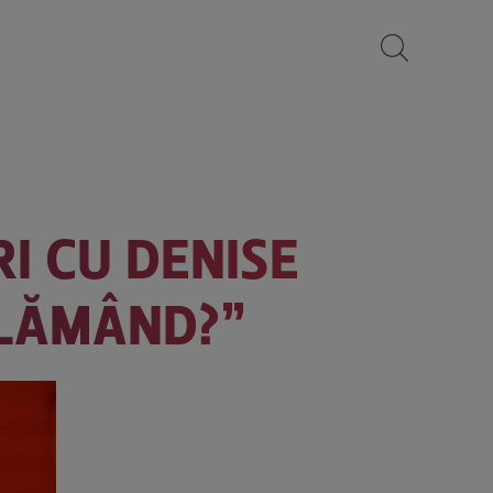
RI CU DENISE
 FLĂMÂND?”