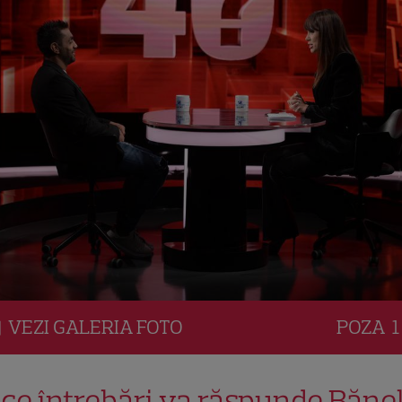
VEZI
GALERIA
FOTO
POZA
1
 ce întrebări va răspunde Băne