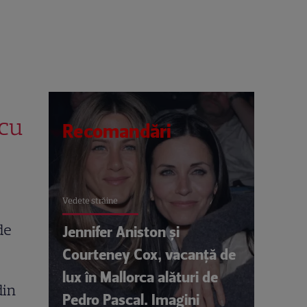
 cu
Recomandări
Vedete străine
de
Jennifer Aniston și
Courteney Cox, vacanță de
lux în Mallorca alături de
din
Pedro Pascal. Imagini