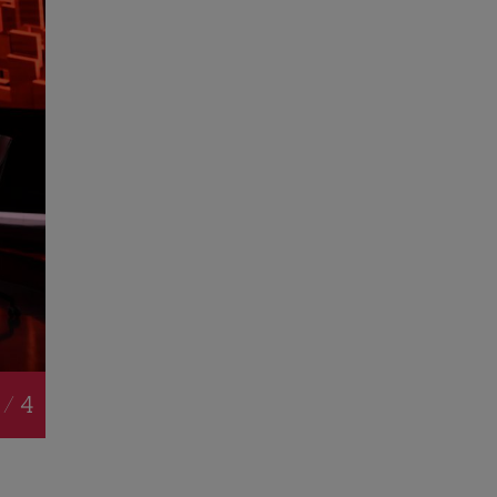
 / 4
l