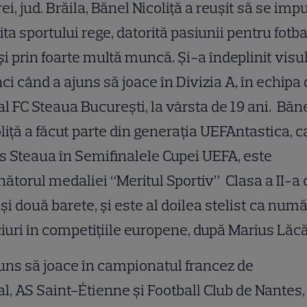
ei, jud. Brăila, Bănel Nicoliță a reușit să se im
lita sportului rege, datorită pasiunii pentru fotba
și prin foarte multă muncă. Și-a îndeplinit visu
ci când a ajuns să joace în Divizia A, în echipa
al FC Steaua București, la vârsta de 19 ani. Băn
liță a făcut parte din generația UEFAntastica, c
s Steaua în Semifinalele Cupei UEFA, este
nătorul medaliei “Meritul Sportiv” Clasa a II-a 
și două barete, și este al doilea stelist ca num
uri în competițiile europene, după Marius Lăcă
uns să joace în campionatul francez de
al, AS Saint-Étienne și Football Club de Nantes,