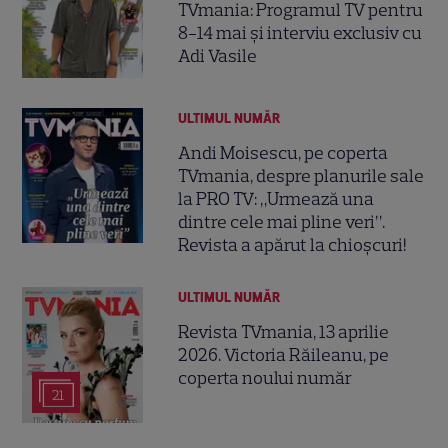
TVmania: Programul TV pentru
8-14 mai și interviu exclusiv cu
Adi Vasile
ULTIMUL NUMĂR
Andi Moisescu, pe coperta
TVmania, despre planurile sale
la PRO TV: „Urmează una
dintre cele mai pline veri”.
Revista a apărut la chioșcuri!
ULTIMUL NUMĂR
Revista TVmania, 13 aprilie
2026. Victoria Răileanu, pe
coperta noului număr
21