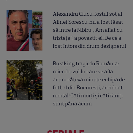
Alexandru Ciucu, fostul soț al
Alinei Sorescu, nu a fost lăsat
să intre la Nibiru. „Am aflat cu
tristețe”, a povestit el. De ce a
fost întors din drum designerul
Breaking tragic în România:
microbuzul în care se afla
acum câteva minute echipa de
fotbal din București, accident
mortal! Câți morți și câți răniți
sunt până acum