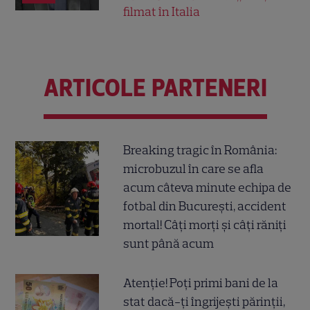
filmat în Italia
ARTICOLE PARTENERI
Breaking tragic în România:
microbuzul în care se afla
acum câteva minute echipa de
fotbal din București, accident
mortal! Câți morți și câți răniți
sunt până acum
Atenție! Poți primi bani de la
stat dacă-ți îngrijești părinții,