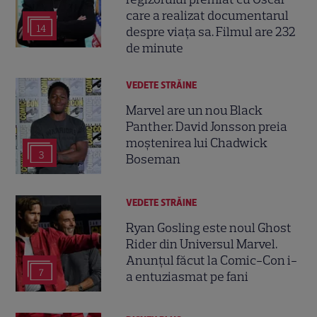
care a realizat documentarul
14
despre viața sa. Filmul are 232
de minute
VEDETE STRĂINE
Marvel are un nou Black
Panther. David Jonsson preia
moștenirea lui Chadwick
3
Boseman
VEDETE STRĂINE
Ryan Gosling este noul Ghost
Rider din Universul Marvel.
Anunțul făcut la Comic-Con i-
7
a entuziasmat pe fani