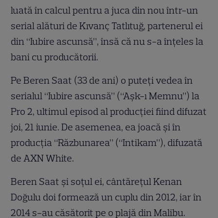
luată în calcul pentru a juca din nou într-un
serial alături de Kıvanç Tatlıtuğ, partenerul ei
din “Iubire ascunsă”, însă că nu s-a înţeles la
bani cu producătorii.
Pe Beren Saat (33 de ani) o puteţi vedea în
serialul “Iubire ascunsă” (“Aşk-ı Memnu”) la
Pro 2, ultimul episod al producţiei fiind difuzat
joi, 21 iunie. De asemenea, ea joacă şi în
producţia “Răzbunarea” (“Intikam”), difuzată
de AXN White.
Beren Saat şi soţul ei, cântăreţul Kenan
Doğulu doi formează un cuplu din 2012, iar în
2014 s-au căsătorit pe o plajă din Malibu.