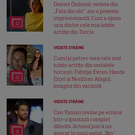
Demet Özdemir, vedeta din
„Fata din vis”, are o poveste
impresionantă. Cum a ajuns
12
una dintre cele mai iubite
actrițe din Turcia
VEDETE STRĂINE
Cum își petrec vara cele mai
iubite actrițe din serialele
turcești. Fahriye Evcen, Hande
32
Erçel și Neslihan Atagül,
imagini din vacanță
VEDETE STRĂINE
Can Yaman revine pe ecrane
într-o ipostază complet
diferită. Actorul joacă un
31
avocat în noul serial „Bro”,