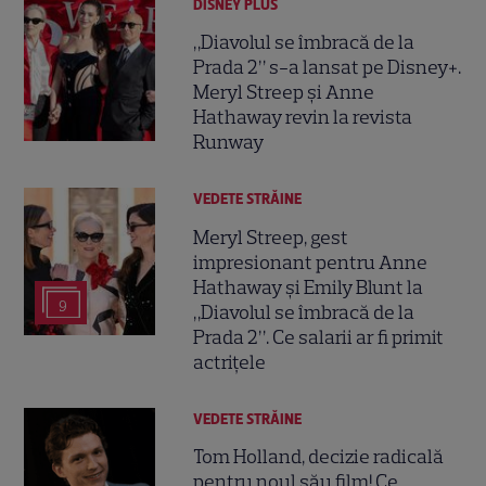
DISNEY PLUS
„Diavolul se îmbracă de la
Prada 2” s-a lansat pe Disney+.
Meryl Streep și Anne
Hathaway revin la revista
Runway
VEDETE STRĂINE
Meryl Streep, gest
impresionant pentru Anne
Hathaway și Emily Blunt la
9
„Diavolul se îmbracă de la
Prada 2”. Ce salarii ar fi primit
actrițele
VEDETE STRĂINE
Tom Holland, decizie radicală
pentru noul său film! Ce