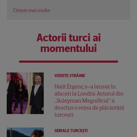
Citeș
Citește mai multe
Actorii turci ai
momentului
VEDETE STRĂINE
Halit Ergenç s-a lansat în
afaceri la Londra: Actorul din
„Suleyman Magnificul” a
deschis o rețea de plăcintării
turcești
SERIALE TURCEŞTI