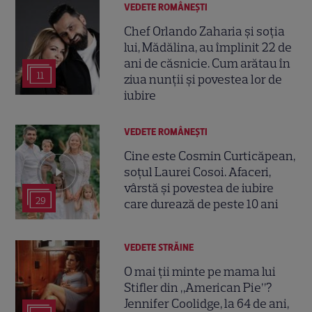
VEDETE ROMÂNEŞTI
Chef Orlando Zaharia și soția
lui, Mădălina, au împlinit 22 de
ani de căsnicie. Cum arătau în
11
ziua nunții și povestea lor de
iubire
VEDETE ROMÂNEŞTI
Cine este Cosmin Curticăpean,
soțul Laurei Cosoi. Afaceri,
vârstă și povestea de iubire
29
care durează de peste 10 ani
VEDETE STRĂINE
O mai ții minte pe mama lui
Stifler din „American Pie”?
Jennifer Coolidge, la 64 de ani,