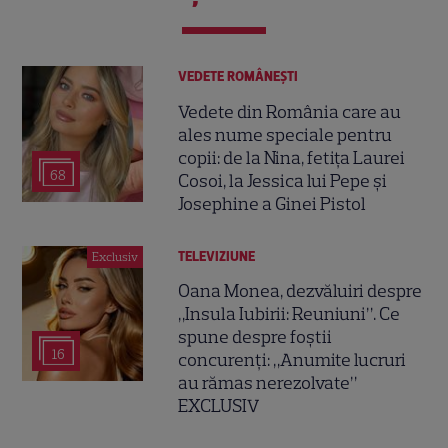
VEDETE ROMÂNEŞTI
Vedete din România care au
ales nume speciale pentru
copii: de la Nina, fetița Laurei
68
Cosoi, la Jessica lui Pepe și
Josephine a Ginei Pistol
TELEVIZIUNE
Exclusiv
Oana Monea, dezvăluiri despre
„Insula Iubirii: Reuniuni”. Ce
spune despre foștii
16
concurenți: „Anumite lucruri
au rămas nerezolvate”
EXCLUSIV