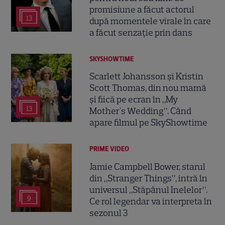
promisiune a făcut actorul
13
după momentele virale în care
a făcut senzație prin dans
SKYSHOWTIME
Scarlett Johansson și Kristin
Scott Thomas, din nou mamă
și fiică pe ecran în „My
13
Mother's Wedding”. Când
apare filmul pe SkyShowtime
PRIME VIDEO
Jamie Campbell Bower, starul
din „Stranger Things”, intră în
universul „Stăpânul Inelelor”.
9
Ce rol legendar va interpreta în
sezonul 3