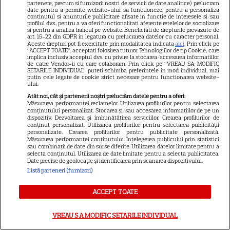
Termeni și condiții
partenere, precum si furnizorii nostri de servicii de date analitice) prelucram
date pentru a permite website-ului sa functioneze, pentru a personaliza
continutul si anunturile publicitare afisate in functie de interesele si/sau
Despre cookies
profilul dvs., pentru a va oferi functionalitati aferente retelelor de socializare
si pentru a analiza traficul pe website. Beneficiati de drepturile prevazute de
Politica de confidenţialitate
art. 15-22 din GDPR in legatura cu prelucrarea datelor cu caracter personal.
Aceste drepturi pot fi exercitate prin modalitatea indicata
aici
. Prin click pe
Sitemap
“ACCEPT TOATE”, acceptati folosirea tuturor Tehnologiilor de tip Cookie, care
implica inclusiv acceptul dvs. cu privire la stocarea/accesarea informatiilor
de catre Vendor-ii cu care colaboram. Prin click pe “VREAU SA MODIFIC
SETARILE INDIVIDUAL” puteti schimba preferintele in mod individual, mai
putin cele legate de cookie strict necesare pentru functionarea website-
ului.
Atât noi, cât și partenerii noștri prelucrăm datele pentru a oferi:
NUMĂRUL CURENT
Măsurarea performanței reclamelor. Utilizarea profilurilor pentru selectarea
conținutului personalizat. Stocarea și/sau accesarea informațiilor de pe un
dispozitiv. Dezvoltarea și îmbunătățirea serviciilor. Crearea profilurilor de
conținut personalizat. Utilizarea profilurilor pentru selectarea publicității
ABONEAZA-TE LA REVISTĂ
personalizate. Crearea profilurilor pentru publicitate personalizată.
Măsurarea performanței conținutului. Înțelegerea publicului prin statistici
sau combinații de date din surse diferite. Utilizarea datelor limitate pentru a
selecta conținutul. Utilizarea de date limitate pentru a selecta publicitatea.
Date precise de geolocație și identificarea prin scanarea dispozitivului.
Listă parteneri (furnizori)
Libertatea
ACCEPT TOATE
Libertatea pentru femei
GSP
VREAU SA MODIFIC SETARILE INDIVIDUAL
Știri mondene