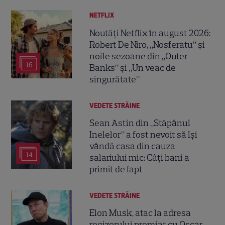
NETFLIX
Noutăți Netflix în august 2026:
Robert De Niro, „Nosferatu” și
noile sezoane din „Outer
16
Banks” și „Un veac de
singurătate”
VEDETE STRĂINE
Sean Astin din „Stăpânul
Inelelor” a fost nevoit să își
vândă casa din cauza
14
salariului mic: Câți bani a
primit de fapt
VEDETE STRĂINE
Elon Musk, atac la adresa
regizorului premiat cu Oscar