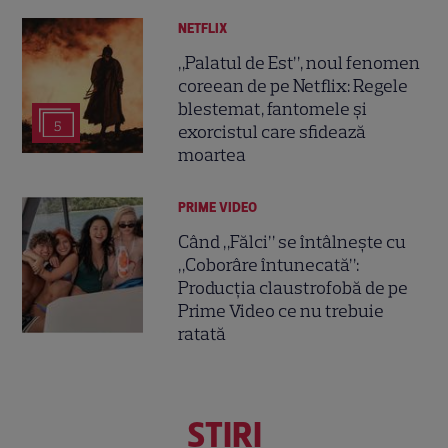
NETFLIX
„Palatul de Est”, noul fenomen
coreean de pe Netflix: Regele
blestemat, fantomele și
5
exorcistul care sfidează
moartea
PRIME VIDEO
Când „Fălci” se întâlnește cu
„Coborâre întunecată”:
Producția claustrofobă de pe
Prime Video ce nu trebuie
ratată
ŞTIRI