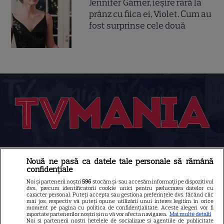
Jennifer Garner, ieșire rară la
prânz cu fiica ei, Violet. Cum au
fost surprinse cele două
Despre Tvmania
Nouă ne pasă ca datele tale personale să rămână
Contact
confidențiale
Noi și partenerii noștri
596
stocăm și/sau accesăm informații pe dispozitivul
Contacte televiziuni
dvs., precum identificatorii cookie unici pentru prelucrarea datelor cu
caracter personal. Puteți accepta sau gestiona preferințele dvs. făcând clic
Abonamente
mai jos, respectiv vă puteți opune utilizării unui interes legitim în orice
moment pe pagina cu politica de confidențialitate. Aceste alegeri vor fi
Publicitate
raportate partenerilor noștri și nu vă vor afecta navigarea.
Mai multe detalii
Noi si partenerii nostri (retelele de socializare si agentiile de publicitate