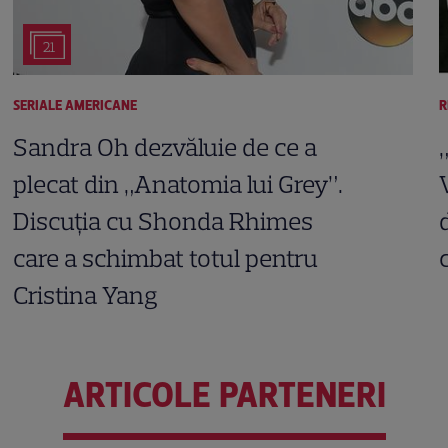
21
SERIALE AMERICANE
R
Sandra Oh dezvăluie de ce a
plecat din „Anatomia lui Grey”.
Discuția cu Shonda Rhimes
care a schimbat totul pentru
Cristina Yang
ARTICOLE PARTENERI