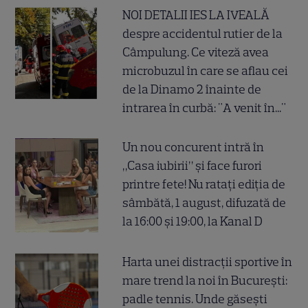
NOI DETALII IES LA IVEALĂ
despre accidentul rutier de la
Câmpulung. Ce viteză avea
microbuzul în care se aflau cei
de la Dinamo 2 înainte de
intrarea în curbă: "A venit în..."
Un nou concurent intră în
„Casa iubirii” și face furori
printre fete! Nu ratați ediția de
sâmbătă, 1 august, difuzată de
la 16:00 și 19:00, la Kanal D
Harta unei distracții sportive în
mare trend la noi în București:
padle tennis. Unde găsești