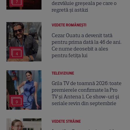
7
dezvăluie greșeala pe care o
regretă și astăzi
VEDETE ROMÂNEŞTI
Cezar Ouatu a devenit tată
pentru prima dată la 46 de ani.
Ce nume deosebit a ales
4
pentru fetița lui
TELEVIZIUNE
Grila TV de toamnă 2026: toate
premierele confirmate la Pro
TV și Antena 1. Ce show-uri și
9
seriale revin din septembrie
VEDETE STRĂINE