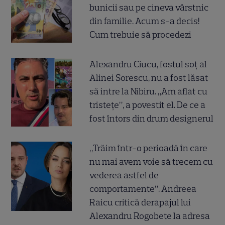
bunicii sau pe cineva vârstnic
din familie. Acum s-a decis!
Cum trebuie să procedezi
Alexandru Ciucu, fostul soț al
Alinei Sorescu, nu a fost lăsat
să intre la Nibiru. „Am aflat cu
tristețe”, a povestit el. De ce a
fost întors din drum designerul
„Trăim într-o perioadă în care
nu mai avem voie să trecem cu
vederea astfel de
comportamente”. Andreea
Raicu critică derapajul lui
Alexandru Rogobete la adresa