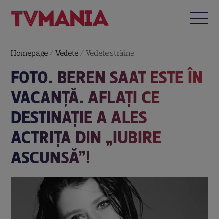
Homepage
/
Vedete
/
Vedete străine
FOTO. BEREN SAAT ESTE ÎN
VACANŢĂ. AFLAŢI CE
DESTINAŢIE A ALES
ACTRIŢA DIN „IUBIRE
ASCUNSĂ”!