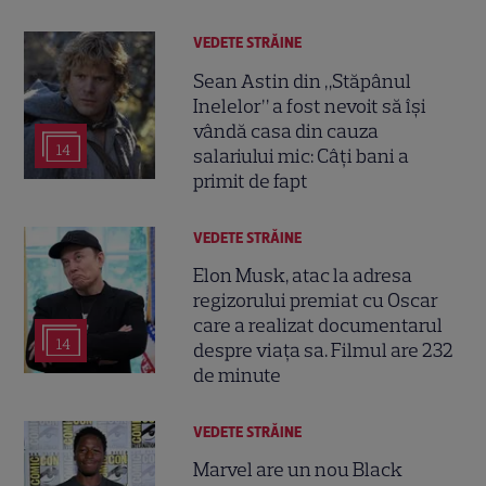
VEDETE STRĂINE
Sean Astin din „Stăpânul
Inelelor” a fost nevoit să își
vândă casa din cauza
14
salariului mic: Câți bani a
primit de fapt
VEDETE STRĂINE
Elon Musk, atac la adresa
regizorului premiat cu Oscar
care a realizat documentarul
14
despre viața sa. Filmul are 232
de minute
VEDETE STRĂINE
Marvel are un nou Black