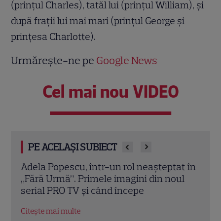
(prinţul Charles), tatăl lui (prinţul William), şi
după fraţii lui mai mari (prinţul George şi
prinţesa Charlotte).
Urmărește-ne pe
Google News
Cel mai nou VIDEO
PE ACELAȘI SUBIECT
t în
Vincent Pastore a murit la 80 de ani.
Adri
ul
Actorul din „Clanul Soprano” era celebru
cu M
pentru rolul lui Big Pussy
cunun
Citește mai multe
Citeș