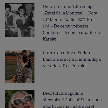
Omul din umbră din echipa
„Zeiței de la Montreal”: „Nota
10? Meritul Nadiei 80%. Eu –
1%!” + De ce nu vorbește
Comăneci despre barbariile lui
Karolyi
Cum s-au relaxat Ștefan
Baiaram și soția Cristina, după
victoria 4-0 cu Petrolul
Divorțul care zguduie
showbizul! E oficial! Și-au spus
adio în cel mai mare secret,