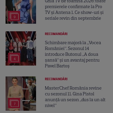
Grila TV de toamnă 2026: toate
premierele confirmate la Pro
TV și Antena 1. Ce show-uri și
9
seriale revin din septembrie
RECOMANDĂRI
Schimbare majoră la „Vocea
României”. Sezonul 14
introduce Butonul „A doua
4
șansă” și un avantaj pentru
Pavel Bartoș
RECOMANDĂRI
MasterChef România revine
cu sezonul 11. Gina Pistol
anunță un sezon „dus la un alt
7
nivel”