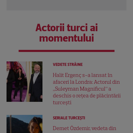
Actorii turci ai
momentului
VEDETE STRĂINE
Halit Ergenç s-a lansat în
afaceri la Londra: Actorul din
„Suleyman Magnificul” a
deschis o rețea de plăcintării
turcești
SERIALE TURCEŞTI
Demet Özdemir, vedeta din