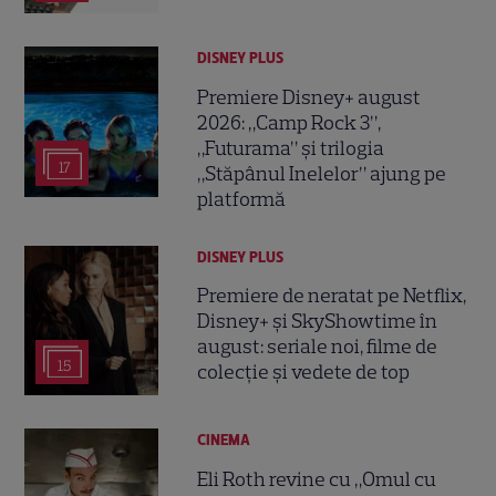
DISNEY PLUS
Premiere Disney+ august
2026: „Camp Rock 3”,
„Futurama” și trilogia
17
„Stăpânul Inelelor” ajung pe
platformă
DISNEY PLUS
Premiere de neratat pe Netflix,
Disney+ și SkyShowtime în
august: seriale noi, filme de
15
colecție și vedete de top
CINEMA
Eli Roth revine cu „Omul cu