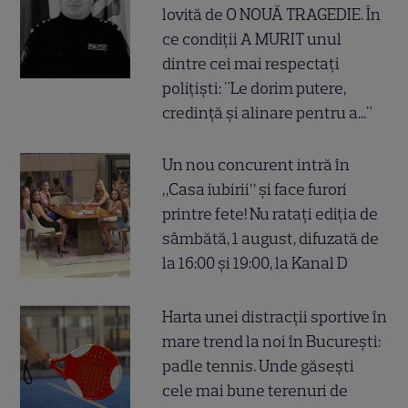
lovită de O NOUĂ TRAGEDIE. În
ce condiții A MURIT unul
dintre cei mai respectați
polițiști: "Le dorim putere,
credință și alinare pentru a..."
Un nou concurent intră în
„Casa iubirii” și face furori
printre fete! Nu ratați ediția de
sâmbătă, 1 august, difuzată de
la 16:00 și 19:00, la Kanal D
Harta unei distracții sportive în
mare trend la noi în București:
padle tennis. Unde găsești
cele mai bune terenuri de