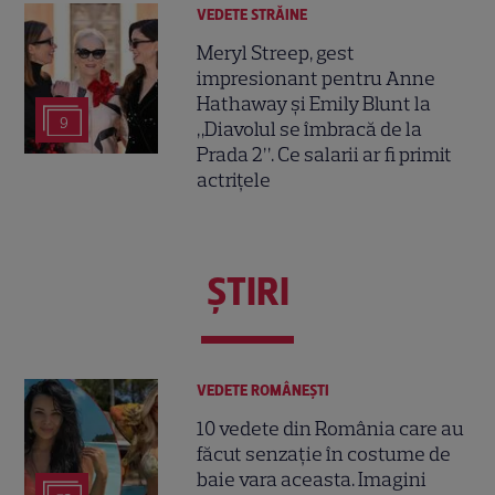
VEDETE STRĂINE
Meryl Streep, gest
impresionant pentru Anne
Hathaway și Emily Blunt la
9
„Diavolul se îmbracă de la
Prada 2”. Ce salarii ar fi primit
actrițele
ŞTIRI
VEDETE ROMÂNEŞTI
10 vedete din România care au
făcut senzație în costume de
baie vara aceasta. Imagini