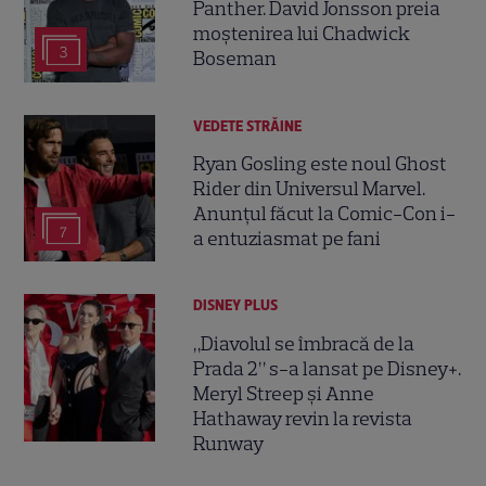
Panther. David Jonsson preia
moștenirea lui Chadwick
3
Boseman
VEDETE STRĂINE
Ryan Gosling este noul Ghost
Rider din Universul Marvel.
Anunțul făcut la Comic-Con i-
7
a entuziasmat pe fani
DISNEY PLUS
„Diavolul se îmbracă de la
Prada 2” s-a lansat pe Disney+.
Meryl Streep și Anne
Hathaway revin la revista
Runway