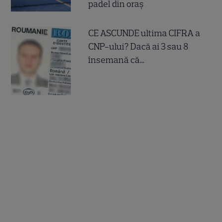
padel din oraș
CE ASCUNDE ultima CIFRA a
CNP-ului? Dacă ai 3 sau 8
însemană că...