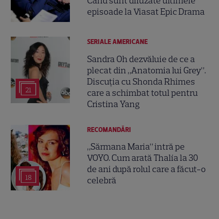
Când sunt difuzate ultimele
episoade la Viasat Epic Drama
SERIALE AMERICANE
Sandra Oh dezvăluie de ce a
plecat din „Anatomia lui Grey”.
Discuția cu Shonda Rhimes
21
care a schimbat totul pentru
Cristina Yang
RECOMANDĂRI
„Sărmana Maria” intră pe
VOYO. Cum arată Thalía la 30
de ani după rolul care a făcut-o
18
celebră