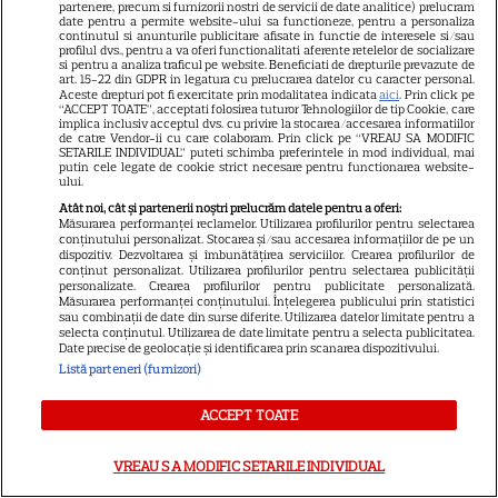
partenere, precum si furnizorii nostri de servicii de date analitice) prelucram
date pentru a permite website-ului sa functioneze, pentru a personaliza
continutul si anunturile publicitare afisate in functie de interesele si/sau
ABONEAZA-TE LA REVISTĂ
profilul dvs., pentru a va oferi functionalitati aferente retelelor de socializare
si pentru a analiza traficul pe website. Beneficiati de drepturile prevazute de
art. 15-22 din GDPR in legatura cu prelucrarea datelor cu caracter personal.
Aceste drepturi pot fi exercitate prin modalitatea indicata
aici
. Prin click pe
“ACCEPT TOATE”, acceptati folosirea tuturor Tehnologiilor de tip Cookie, care
implica inclusiv acceptul dvs. cu privire la stocarea/accesarea informatiilor
de catre Vendor-ii cu care colaboram. Prin click pe “VREAU SA MODIFIC
SETARILE INDIVIDUAL” puteti schimba preferintele in mod individual, mai
Libertatea
putin cele legate de cookie strict necesare pentru functionarea website-
ului.
Libertatea pentru femei
Atât noi, cât și partenerii noștri prelucrăm datele pentru a oferi:
GSP
Măsurarea performanței reclamelor. Utilizarea profilurilor pentru selectarea
conținutului personalizat. Stocarea și/sau accesarea informațiilor de pe un
dispozitiv. Dezvoltarea și îmbunătățirea serviciilor. Crearea profilurilor de
Știri mondene
conținut personalizat. Utilizarea profilurilor pentru selectarea publicității
personalizate. Crearea profilurilor pentru publicitate personalizată.
Avantaje
Măsurarea performanței conținutului. Înțelegerea publicului prin statistici
sau combinații de date din surse diferite. Utilizarea datelor limitate pentru a
Elle
selecta conținutul. Utilizarea de date limitate pentru a selecta publicitatea.
Date precise de geolocație și identificarea prin scanarea dispozitivului.
Unica
Listă parteneri (furnizori)
Retete practice
ACCEPT TOATE
URMĂREȘTE-NE PE
VREAU SA MODIFIC SETARILE INDIVIDUAL