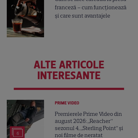
franceză – cum funcționează
și care sunt avantajele
ALTE ARTICOLE
INTERESANTE
PRIME VIDEO
Premierele Prime Video din
august 2026: „Reacher”
sezonul 4, „Sterling Point” și
6
noi filme de neratat