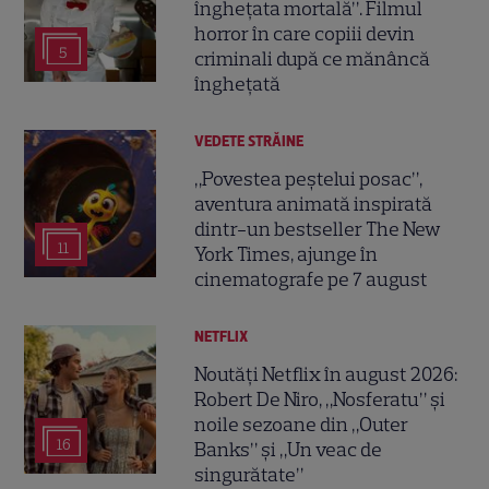
înghețata mortală”. Filmul
horror în care copiii devin
5
criminali după ce mănâncă
înghețată
VEDETE STRĂINE
„Povestea peștelui posac”,
aventura animată inspirată
dintr-un bestseller The New
11
York Times, ajunge în
cinematografe pe 7 august
NETFLIX
Noutăți Netflix în august 2026:
Robert De Niro, „Nosferatu” și
noile sezoane din „Outer
16
Banks” și „Un veac de
singurătate”