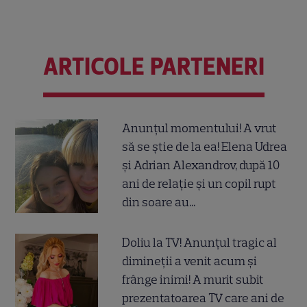
ARTICOLE PARTENERI
Anunțul momentului! A vrut
să se știe de la ea! Elena Udrea
și Adrian Alexandrov, după 10
ani de relație și un copil rupt
din soare au...
Doliu la TV! Anunțul tragic al
dimineții a venit acum și
frânge inimi! A murit subit
prezentatoarea TV care ani de