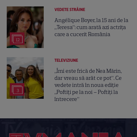
VEDETE STRĂINE
Angélique Boyer, la 15 ani de la
„Teresa”: cum arată azi actrița
care a cucerit România
12
TELEVIZIUNE
„Îmi este frică de Nea Mărin,
dar vreau să arăt ce pot”. Ce
vedete intră în noua ediție
3
„Poftiți pe la noi – Poftiți la
întrecere”