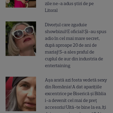
zile ne-a adus știri de pe
Litoral
Divorțul care zguduie
showbizul! E oficial! Și-au spus
adio în cel mai mare secret,
după aproape 20 de ani de
mariaj! S-a ales praful de
cuplul de aur din industria de
entertaining
Așa arată azi fosta vedetă sexy
din România! A dat aparițiile
excentrice pe Biserică și Biblia
i-a devenit cel mai de preț
accesoriu! Uită-te bine la ea, îți