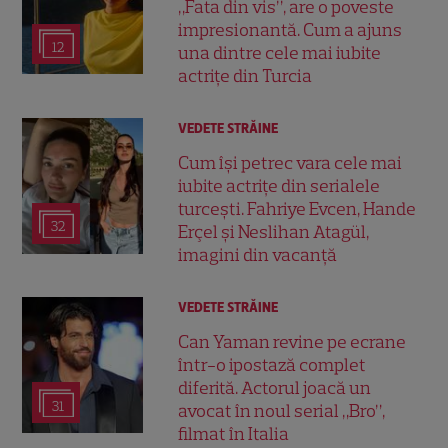
„Fata din vis”, are o poveste
impresionantă. Cum a ajuns
12
una dintre cele mai iubite
actrițe din Turcia
VEDETE STRĂINE
Cum își petrec vara cele mai
iubite actrițe din serialele
turcești. Fahriye Evcen, Hande
32
Erçel și Neslihan Atagül,
imagini din vacanță
VEDETE STRĂINE
Can Yaman revine pe ecrane
într-o ipostază complet
diferită. Actorul joacă un
31
avocat în noul serial „Bro”,
filmat în Italia