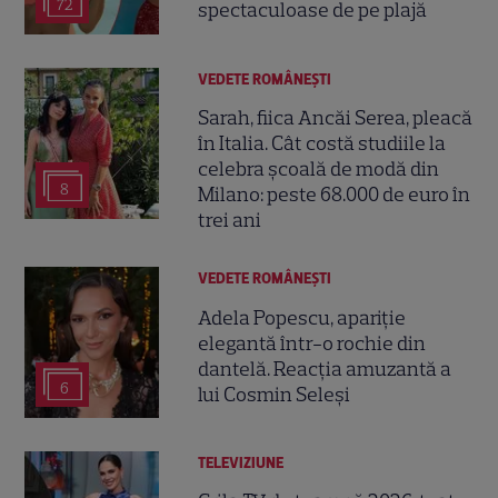
72
spectaculoase de pe plajă
VEDETE ROMÂNEŞTI
Sarah, fiica Ancăi Serea, pleacă
în Italia. Cât costă studiile la
celebra școală de modă din
8
Milano: peste 68.000 de euro în
trei ani
VEDETE ROMÂNEŞTI
Adela Popescu, apariție
elegantă într-o rochie din
dantelă. Reacția amuzantă a
6
lui Cosmin Seleși
TELEVIZIUNE