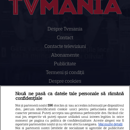
Despre Tvmania
Contact
Contacte televiziuni
Abonamente
Publicitate
Termeni și condiții
Despre cookies
Politica de confidenţialitate
Nouă ne pasă ca datele tale personale să rămână
confidențiale
Sitemap
Noi și partenerii noștri
596
stocăm și/sau accesăm informații pe dispozitivul
dvs., precum identificatorii cookie unici pentru prelucrarea datelor cu
caracter personal. Puteți accepta sau gestiona preferințele dvs. făcând clic
mai jos, respectiv vă puteți opune utilizării unui interes legitim în orice
moment pe pagina cu politica de confidențialitate. Aceste alegeri vor fi
raportate partenerilor noștri și nu vă vor afecta navigarea.
Mai multe detalii
NUMĂRUL CURENT
Noi si partenerii nostri (retelele de socializare si agentiile de publicitate