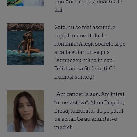
România, mort la doar 60 de
ani!
Gata, nu se mai ascund, e
cuplul momentului în
România! A ieșit soarele și pe
strada ei, iar lui i-a pus
Dumnezeu mâna în cap!
Felicitări, să fiți fericiți! Că
frumoși sunteți!
„Am cancer la sân. Am intrat
în metastază”. Alina Pușcău,
mesaj tulburător de pe patul
de spital. Ce au anunțat-o
medicii