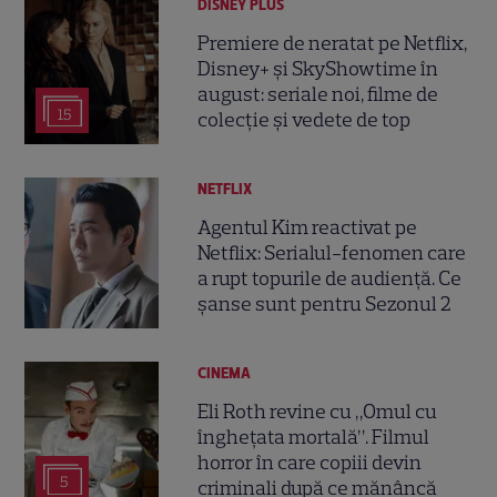
DISNEY PLUS
Premiere de neratat pe Netflix,
Disney+ și SkyShowtime în
august: seriale noi, filme de
15
colecție și vedete de top
NETFLIX
Agentul Kim reactivat pe
Netflix: Serialul-fenomen care
a rupt topurile de audiență. Ce
șanse sunt pentru Sezonul 2
CINEMA
Eli Roth revine cu „Omul cu
înghețata mortală”. Filmul
horror în care copiii devin
5
criminali după ce mănâncă