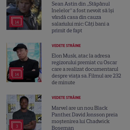
Sean Astin din „Stăpânul
Inelelor” a fost nevoit să își
vândă casa din cauza
14
salariului mic: Câți bani a
primit de fapt
VEDETE STRĂINE
Elon Musk, atac la adresa
regizorului premiat cu Oscar
care a realizat documentarul
14
despre viața sa. Filmul are 232
de minute
VEDETE STRĂINE
Marvel are un nou Black
Panther. David Jonsson preia
moștenirea lui Chadwick
3
Boseman