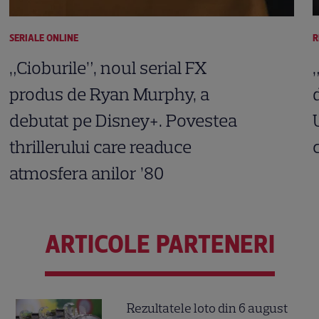
SERIALE ONLINE
R
„Cioburile”, noul serial FX
produs de Ryan Murphy, a
debutat pe Disney+. Povestea
thrillerului care readuce
atmosfera anilor ’80
ARTICOLE PARTENERI
Rezultatele loto din 6 august