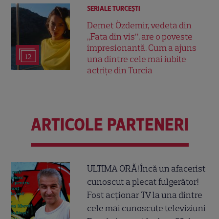
SERIALE TURCEŞTI
Demet Özdemir, vedeta din
„Fata din vis”, are o poveste
impresionantă. Cum a ajuns
12
una dintre cele mai iubite
actrițe din Turcia
ARTICOLE PARTENERI
ULTIMA ORĂ! Încă un afacerist
cunoscut a plecat fulgerător!
Fost acționar TV la una dintre
cele mai cunoscute televiziuni