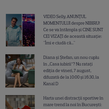
VIDEO Selly, ANUNȚUL
MOMENTULUI despre NIBIRU!
Ce se va întâmpla și CINE SUNT
CEI VIZAȚI de această situație:
"Îmi e ciudă că..."
Diana și Ștefan, un nou cuplu
în „Casa iubirii”? Nu ratați
ediția de vineri, 7 august,
difuzată de la 10:00 și 16:30, la
Kanal D
Harta unei distracții sportive în
mare trend la noi în București: