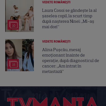
VEDETE ROMÂNEŞTI
Laura Cosoi se gândește la al
șaselea copil, la scurt timp
după nașterea Ninei: „Mi-aș
10
mai dori”
VEDETE ROMÂNEŞTI
Alina Pușcău, mesaj
emoționant înainte de
operație, după diagnosticul de
15
cancer: „Am intrat în
metastază”