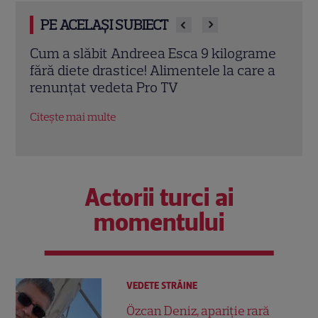
PE ACELAȘI SUBIECT
ame
Ioana Ginghină a dezvăluit trucul pe care
Dieta
e a
îl folosește în fiecare fotografie: „Nu mi-e
de a
rușine să recunosc”
de i
Citește mai multe
Citeș
Actorii turci ai
momentului
VEDETE STRĂINE
Özcan Deniz, apariție rară