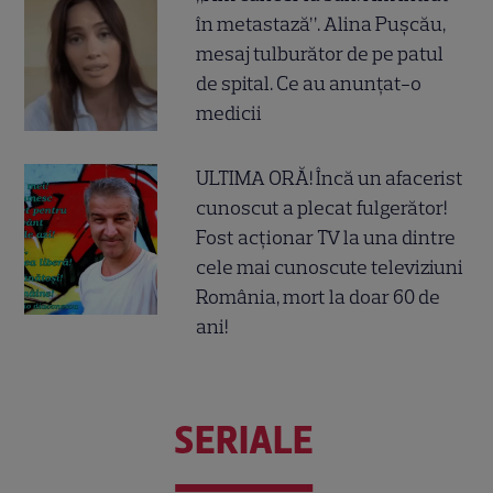
în metastază”. Alina Pușcău,
mesaj tulburător de pe patul
de spital. Ce au anunțat-o
medicii
ULTIMA ORĂ! Încă un afacerist
cunoscut a plecat fulgerător!
Fost acționar TV la una dintre
cele mai cunoscute televiziuni
România, mort la doar 60 de
ani!
SERIALE