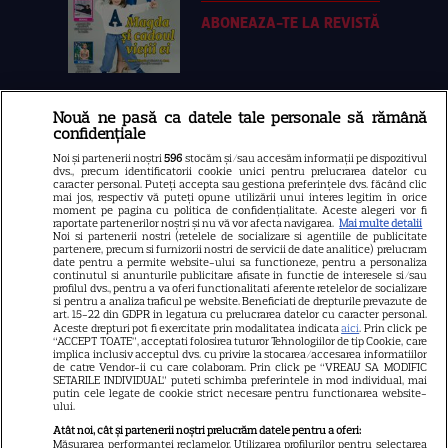
ABONEAZA-TE LA REVISTĂ
Nouă ne pasă ca datele tale personale să rămână
Libertatea
confidențiale
Libertatea pentru femei
Noi și partenerii noștri
596
stocăm și/sau accesăm informații pe dispozitivul
dvs., precum identificatorii cookie unici pentru prelucrarea datelor cu
GSP
caracter personal. Puteți accepta sau gestiona preferințele dvs. făcând clic
mai jos, respectiv vă puteți opune utilizării unui interes legitim în orice
Știri mondene
moment pe pagina cu politica de confidențialitate. Aceste alegeri vor fi
raportate partenerilor noștri și nu vă vor afecta navigarea.
Mai multe detalii
Noi si partenerii nostri (retelele de socializare si agentiile de publicitate
Avantaje
partenere, precum si furnizorii nostri de servicii de date analitice) prelucram
date pentru a permite website-ului sa functioneze, pentru a personaliza
Elle
continutul si anunturile publicitare afisate in functie de interesele si/sau
profilul dvs., pentru a va oferi functionalitati aferente retelelor de socializare
Unica
si pentru a analiza traficul pe website. Beneficiati de drepturile prevazute de
art. 15-22 din GDPR in legatura cu prelucrarea datelor cu caracter personal.
Retete practice
Aceste drepturi pot fi exercitate prin modalitatea indicata
aici
. Prin click pe
“ACCEPT TOATE”, acceptati folosirea tuturor Tehnologiilor de tip Cookie, care
implica inclusiv acceptul dvs. cu privire la stocarea/accesarea informatiilor
de catre Vendor-ii cu care colaboram. Prin click pe “VREAU SA MODIFIC
SETARILE INDIVIDUAL” puteti schimba preferintele in mod individual, mai
URMĂREȘTE-NE PE
putin cele legate de cookie strict necesare pentru functionarea website-
ului.
Atât noi, cât și partenerii noștri prelucrăm datele pentru a oferi:
Măsurarea performanței reclamelor. Utilizarea profilurilor pentru selectarea