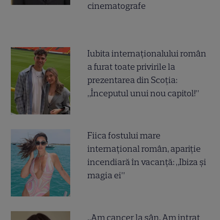
cinematografe
Iubita internaționalului român
a furat toate privirile la
prezentarea din Scoția:
„Începutul unui nou capitol!”
Fiica fostului mare
internațional român, apariție
incendiară în vacanță: „Ibiza și
magia ei”
„Am cancer la sân. Am intrat