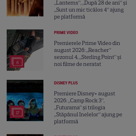
„Lanterns”, „După 28 de ani” și
„Sunt un mic ticălos 4” ajung
pe platformă
PRIME VIDEO
Premierele Prime Video din
august 2026: „Reacher”
sezonul 4, „Sterling Point” și
6
noi filme de neratat
DISNEY PLUS
Premiere Disney+ august
2026: „Camp Rock 3”,
„Futurama” și trilogia
17
„Stăpânul Inelelor” ajung pe
platformă