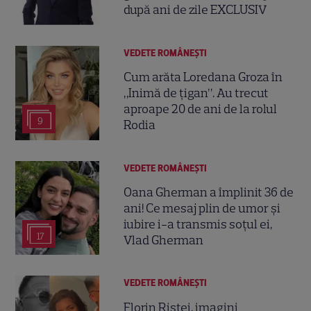
după ani de zile EXCLUSIV
VEDETE ROMÂNEŞTI
Cum arăta Loredana Groza în
„Inimă de țigan”. Au trecut
aproape 20 de ani de la rolul
9
Rodia
VEDETE ROMÂNEŞTI
Oana Gherman a împlinit 36 de
ani! Ce mesaj plin de umor și
iubire i-a transmis soțul ei,
17
Vlad Gherman
VEDETE ROMÂNEŞTI
Florin Ristei, imagini