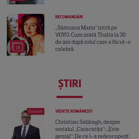
RECOMANDĂRI
„Sărmana Maria” intră pe
VOYO. Cum arată Thalía la 30
de ani după rolul care a făcut-o
18
celebră
ŞTIRI
VEDETE ROMÂNEŞTI
Exclusiv
Christian Sabbagh, despre
serialul „Caracatița”: „Este
genial”. De ce l-a redescoperit