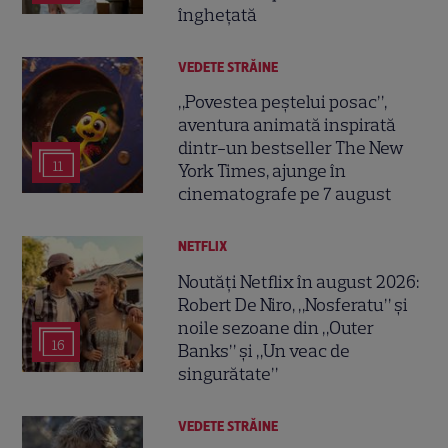
înghețată
VEDETE STRĂINE
„Povestea peștelui posac”,
aventura animată inspirată
dintr-un bestseller The New
11
York Times, ajunge în
cinematografe pe 7 august
NETFLIX
Noutăți Netflix în august 2026:
Robert De Niro, „Nosferatu” și
noile sezoane din „Outer
16
Banks” și „Un veac de
singurătate”
VEDETE STRĂINE