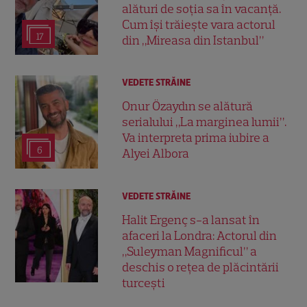
alături de soția sa în vacanță.
Cum își trăiește vara actorul
17
din „Mireasa din Istanbul”
VEDETE STRĂINE
Onur Özaydın se alătură
serialului „La marginea lumii”.
Va interpreta prima iubire a
6
Alyei Albora
VEDETE STRĂINE
Halit Ergenç s-a lansat în
afaceri la Londra: Actorul din
„Suleyman Magnificul” a
deschis o rețea de plăcintării
turcești