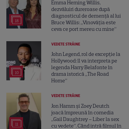
Emma Heming Willis,
dezvăluiri dureroase după
diagnosticul de demență al lui
18
Bruce Willis: „Vinovăția este
ceva ce port mereu cu mine”
VEDETE STRĂINE
John Legend, rol de excepție la
Hollywood: îl va interpreta pe
legenda Harry Belafonte în
10
drama istorică „The Road
Home”
VEDETE STRĂINE
Jon Hamm și Zoey Deutch
joacă împreună în comedia
„Gail Daughtrey – Liber la sex
11
cu vedete”. Când intră filmul în