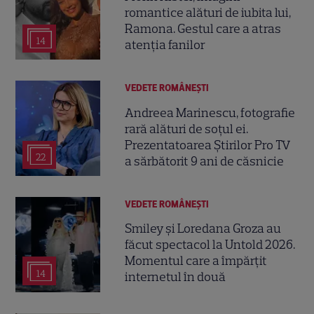
romantice alături de iubita lui,
Ramona. Gestul care a atras
14
atenția fanilor
VEDETE ROMÂNEŞTI
Andreea Marinescu, fotografie
rară alături de soțul ei.
Prezentatoarea Știrilor Pro TV
22
a sărbătorit 9 ani de căsnicie
VEDETE ROMÂNEŞTI
Smiley și Loredana Groza au
făcut spectacol la Untold 2026.
Momentul care a împărțit
14
internetul în două