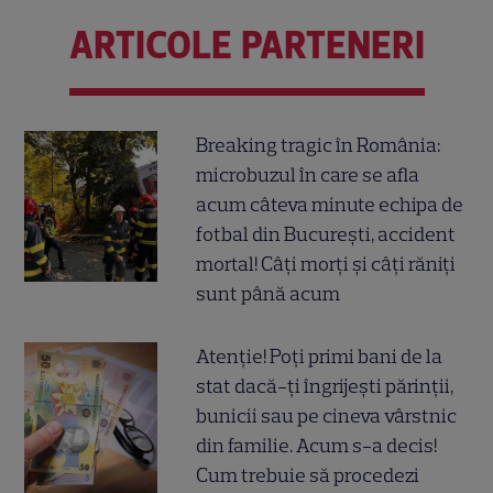
ARTICOLE PARTENERI
Breaking tragic în România:
microbuzul în care se afla
acum câteva minute echipa de
fotbal din București, accident
mortal! Câți morți și câți răniți
sunt până acum
Atenție! Poți primi bani de la
stat dacă-ți îngrijești părinții,
bunicii sau pe cineva vârstnic
din familie. Acum s-a decis!
Cum trebuie să procedezi