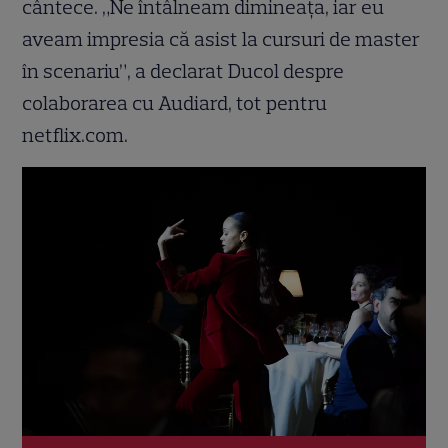
cântece. „Ne întâlneam dimineața, iar eu
aveam impresia că asist la cursuri de master
în scenariu”, a declarat Ducol despre
colaborarea cu Audiard, tot pentru
netflix.com.