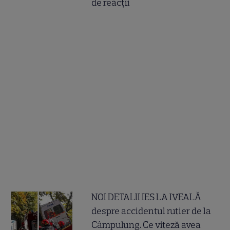
de reacții
NOI DETALII IES LA IVEALĂ
despre accidentul rutier de la
Câmpulung. Ce viteză avea