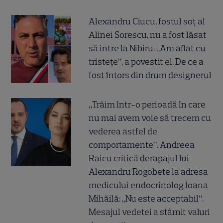
Alexandru Ciucu, fostul soț al
Alinei Sorescu, nu a fost lăsat
să intre la Nibiru. „Am aflat cu
tristețe”, a povestit el. De ce a
fost întors din drum designerul
„Trăim într-o perioadă în care
nu mai avem voie să trecem cu
vederea astfel de
comportamente”. Andreea
Raicu critică derapajul lui
Alexandru Rogobete la adresa
medicului endocrinolog Ioana
Mihăilă: „Nu este acceptabil”.
Mesajul vedetei a stârnit valuri