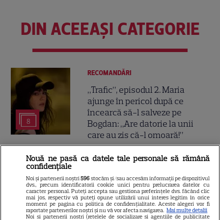
DIN ACEEAȘI CATEGORIE
RECOMANDĂRI
„Trafic”, episodul 2. Maria
ajunge în pericol după ce
încearcă să-l salveze pe
8
Bogdan: „Are datorie la unii
care au zis că-l omoară!”
Nouă ne pasă ca datele tale personale să rămână
SERIALE ONLINE
confidențiale
Cine este Vlad Mogoș, „băiatul
Noi și partenerii noștri
596
stocăm și/sau accesăm informații pe dispozitivul
dvs., precum identificatorii cookie unici pentru prelucrarea datelor cu
rău” din serialul TRAFIC: Ce a
caracter personal. Puteți accepta sau gestiona preferințele dvs. făcând clic
mai jos, respectiv vă puteți opune utilizării unui interes legitim în orice
simțit când a filmat cu Adela
moment pe pagina cu politica de confidențialitate. Aceste alegeri vor fi
8
raportate partenerilor noștri și nu vă vor afecta navigarea.
Mai multe detalii
Popescu
Noi si partenerii nostri (retelele de socializare si agentiile de publicitate