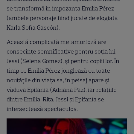
se transformă în impozanta Emilia Pérez
(ambele personaje fiind jucate de elogiata
Karla Sofía Gascón).
Această complicată metamorfoză are
consecințe semnificative pentru soția lui,
Jessi (Selena Gomez), și pentru copiii lor. În
timp ce Emilia Pérez jonglează cu toate
noutățile din viața sa, în peisaj apare și
văduva Epifanía (Adriana Paz), iar relațiile
dintre Emilia, Rita, Jessi și Epifanía se
intersectează spectaculos.