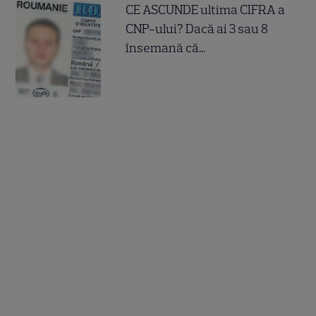
CE ASCUNDE ultima CIFRA a
CNP-ului? Dacă ai 3 sau 8
însemană că...