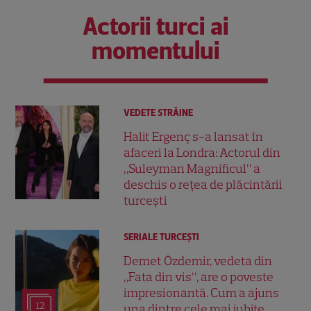
Actorii turci ai
momentului
VEDETE STRĂINE
Halit Ergenç s-a lansat în
afaceri la Londra: Actorul din
„Suleyman Magnificul” a
deschis o rețea de plăcintării
turcești
SERIALE TURCEŞTI
Demet Özdemir, vedeta din
„Fata din vis”, are o poveste
impresionantă. Cum a ajuns
12
una dintre cele mai iubite