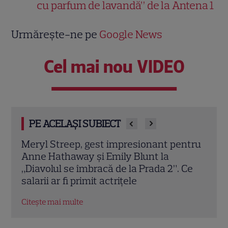
cu parfum de lavandă” de la Antena 1
Urmărește-ne pe
Google News
Cel mai nou VIDEO
PE ACELAȘI SUBIECT
ntru
Tom Holland, decizie radicală pentru
Scar
noul său film! Ce promisiune a făcut
Thom
Ce
actorul după momentele virale în care a
în „
făcut senzație prin dans
film
Citește mai multe
Citeș