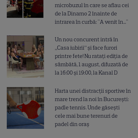
microbuzul în care se aflau cei
de la Dinamo 2 înainte de
intrarea în curbă: "A venit în..."
Un nou concurent intră în
„Casa iubirii” și face furori
printre fete! Nu ratați ediția de
sâmbătă, 1 august, difuzată de
la 16:00 și 19:00, la Kanal D
Harta unei distracții sportive în
mare trend la noi în București:
padle tennis. Unde găsești
cele mai bune terenuri de
padel din oraș