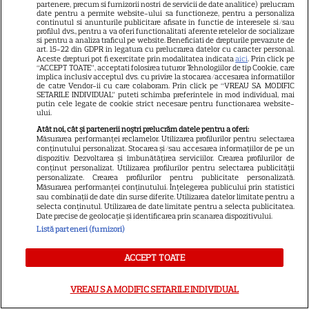
partenere, precum si furnizorii nostri de servicii de date analitice) prelucram
date pentru a permite website-ului sa functioneze, pentru a personaliza
continutul si anunturile publicitare afisate in functie de interesele si/sau
SERIALE ONLINE
profilul dvs., pentru a va oferi functionalitati aferente retelelor de socializare
si pentru a analiza traficul pe website. Beneficiati de drepturile prevazute de
art. 15-22 din GDPR in legatura cu prelucrarea datelor cu caracter personal.
Tensiune maximă în serialul
Aceste drepturi pot fi exercitate prin modalitatea indicata
aici
. Prin click pe
“ACCEPT TOATE”, acceptati folosirea tuturor Tehnologiilor de tip Cookie, care
„Trafic” de la Pro TV! Ultimatum
implica inclusiv acceptul dvs. cu privire la stocarea/accesarea informatiilor
de infarct în episodul din 20
de catre Vendor-ii cu care colaboram. Prin click pe “VREAU SA MODIFIC
SETARILE INDIVIDUAL” puteti schimba preferintele in mod individual, mai
6
iulie 2026: „Simți că-ți scapă
putin cele legate de cookie strict necesare pentru functionarea website-
ului.
copilul din mână”
Atât noi, cât și partenerii noștri prelucrăm datele pentru a oferi:
Măsurarea performanței reclamelor. Utilizarea profilurilor pentru selectarea
conținutului personalizat. Stocarea și/sau accesarea informațiilor de pe un
SERIALE ONLINE
dispozitiv. Dezvoltarea și îmbunătățirea serviciilor. Crearea profilurilor de
conținut personalizat. Utilizarea profilurilor pentru selectarea publicității
Destine cu parfum de lavandă:
personalizate. Crearea profilurilor pentru publicitate personalizată.
Măsurarea performanței conținutului. Înțelegerea publicului prin statistici
Când începe sezonul final la
sau combinații de date din surse diferite. Utilizarea datelor limitate pentru a
selecta conținutul. Utilizarea de date limitate pentru a selecta publicitatea.
Antena 1
Date precise de geolocație și identificarea prin scanarea dispozitivului.
6
Listă parteneri (furnizori)
ACCEPT TOATE
VREAU SA MODIFIC SETARILE INDIVIDUAL
Echipa lui Andrei Rațiu se