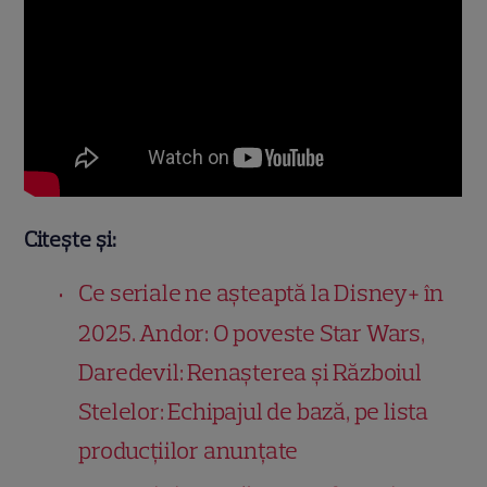
Citește și:
Ce seriale ne așteaptă la Disney+ în
2025. Andor: O poveste Star Wars,
Daredevil: Renașterea și Războiul
Stelelor: Echipajul de bază, pe lista
producțiilor anunțate