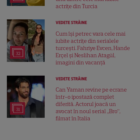
actrițe din Turcia
VEDETE STRĂINE
Cum își petrec vara cele mai
iubite actrițe din serialele
turcești. Fahriye Evcen, Hande
32
Erçel și Neslihan Atagül,
imagini din vacanță
VEDETE STRĂINE
Can Yaman revine pe ecrane
într-o ipostază complet
diferită. Actorul joacă un
31
avocat în noul serial „Bro”,
filmat în Italia