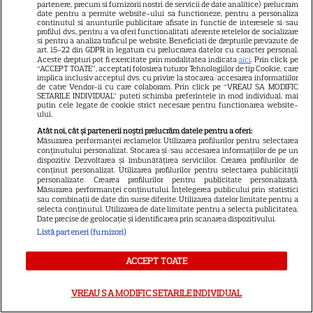
partenere, precum si furnizorii nostri de servicii de date analitice) prelucram
date pentru a permite website-ului sa functioneze, pentru a personaliza
continutul si anunturile publicitare afisate in functie de interesele si/sau
NU RATA!
profilul dvs., pentru a va oferi functionalitati aferente retelelor de socializare
si pentru a analiza traficul pe website. Beneficiati de drepturile prevazute de
art. 15-22 din GDPR in legatura cu prelucrarea datelor cu caracter personal.
A apărut revista TV Satelit nr.
Aceste drepturi pot fi exercitate prin modalitatea indicata
aici
. Prin click pe
“ACCEPT TOATE”, acceptati folosirea tuturor Tehnologiilor de tip Cookie, care
16! Eda Marcus, Irina Rimes și
implica inclusiv acceptul dvs. cu privire la stocarea/accesarea informatiilor
ghidul TV complet pentru 14
de catre Vendor-ii cu care colaboram. Prin click pe “VREAU SA MODIFIC
SETARILE INDIVIDUAL” puteti schimba preferintele in mod individual, mai
zile
putin cele legate de cookie strict necesare pentru functionarea website-
ului.
Atât noi, cât și partenerii noștri prelucrăm datele pentru a oferi:
Măsurarea performanței reclamelor. Utilizarea profilurilor pentru selectarea
VEDETE ROMÂNEŞTI
Exclusiv
conținutului personalizat. Stocarea și/sau accesarea informațiilor de pe un
dispozitiv. Dezvoltarea și îmbunătățirea serviciilor. Crearea profilurilor de
Iuliana Pepene, despre silueta
conținut personalizat. Utilizarea profilurilor pentru selectarea publicității
personalizate. Crearea profilurilor pentru publicitate personalizată.
de invidiat: „Ridic 85 de
Măsurarea performanței conținutului. Înțelegerea publicului prin statistici
sau combinații de date din surse diferite. Utilizarea datelor limitate pentru a
kilograme”. Ce alimente evită
selecta conținutul. Utilizarea de date limitate pentru a selecta publicitatea.
16
vedeta Antena 1. EXCLUSIV
Date precise de geolocație și identificarea prin scanarea dispozitivului.
Listă parteneri (furnizori)
ACCEPT TOATE
VEDETE ROMÂNEŞTI
Vedete din România care au
VREAU SA MODIFIC SETARILE INDIVIDUAL
ales nume speciale pentru