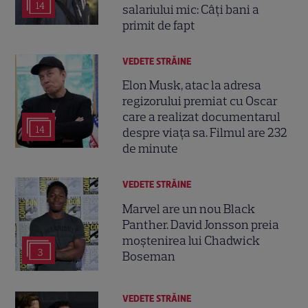
14
salariului mic: Câți bani a
primit de fapt
VEDETE STRĂINE
Elon Musk, atac la adresa
regizorului premiat cu Oscar
care a realizat documentarul
14
despre viața sa. Filmul are 232
de minute
VEDETE STRĂINE
Marvel are un nou Black
Panther. David Jonsson preia
moștenirea lui Chadwick
3
Boseman
VEDETE STRĂINE