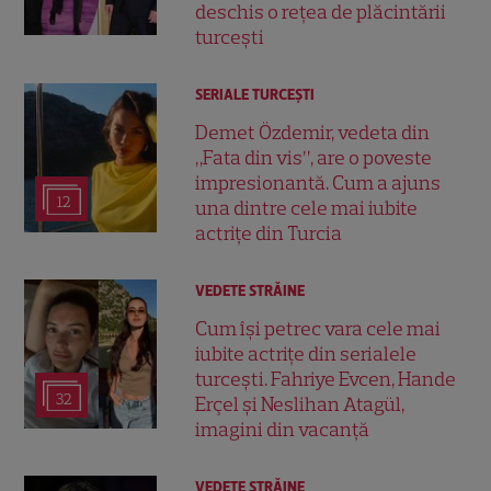
deschis o rețea de plăcintării
turcești
SERIALE TURCEŞTI
Demet Özdemir, vedeta din
„Fata din vis”, are o poveste
impresionantă. Cum a ajuns
12
una dintre cele mai iubite
actrițe din Turcia
VEDETE STRĂINE
Cum își petrec vara cele mai
iubite actrițe din serialele
turcești. Fahriye Evcen, Hande
32
Erçel și Neslihan Atagül,
imagini din vacanță
VEDETE STRĂINE