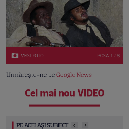
VEZI
FOTO
POZA
1 / 5
Urmărește-ne pe
Google News
Cel mai nou VIDEO
PE ACELAȘI SUBIECT