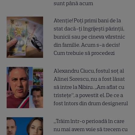
sunt până acum
Atenție! Poți primi bani de la
stat dacă-ți îngrijești părinții,
bunicii sau pe cineva vârstnic
din familie. Acum s-a decis!
Cum trebuie să procedezi
Alexandru Ciucu, fostul soț al
Alinei Sorescu, nu a fost lăsat
să intre la Nibiru. „Am aflat cu
tristețe”, a povestit el. De ce a
fost întors din drum designerul
„Trăim într-o perioadă în care
nu mai avem voie să trecem cu