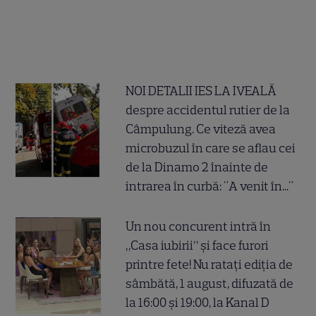
NOI DETALII IES LA IVEALĂ
despre accidentul rutier de la
Câmpulung. Ce viteză avea
microbuzul în care se aflau cei
de la Dinamo 2 înainte de
intrarea în curbă: "A venit în..."
Un nou concurent intră în
„Casa iubirii” și face furori
printre fete! Nu ratați ediția de
sâmbătă, 1 august, difuzată de
la 16:00 și 19:00, la Kanal D