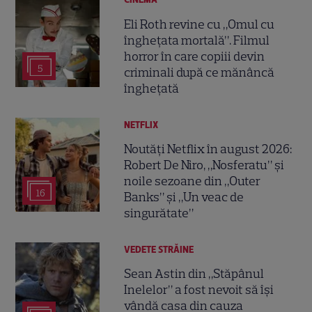
Eli Roth revine cu „Omul cu
înghețata mortală”. Filmul
horror în care copiii devin
5
criminali după ce mănâncă
înghețată
NETFLIX
Noutăți Netflix în august 2026:
Robert De Niro, „Nosferatu” și
noile sezoane din „Outer
16
Banks” și „Un veac de
singurătate”
VEDETE STRĂINE
Sean Astin din „Stăpânul
Inelelor” a fost nevoit să își
vândă casa din cauza