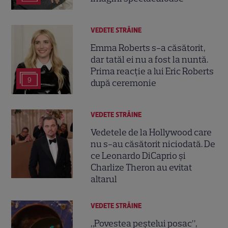
VEDETE STRĂINE
Emma Roberts s-a căsătorit,
dar tatăl ei nu a fost la nuntă.
Prima reacție a lui Eric Roberts
9
după ceremonie
VEDETE STRĂINE
Vedetele de la Hollywood care
nu s-au căsătorit niciodată. De
ce Leonardo DiCaprio și
Charlize Theron au evitat
altarul
VEDETE STRĂINE
„Povestea peștelui posac”,