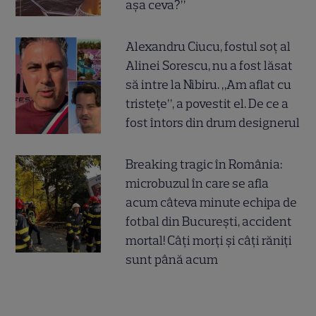
așa ceva?”
Alexandru Ciucu, fostul soț al
Alinei Sorescu, nu a fost lăsat
să intre la Nibiru. „Am aflat cu
tristețe”, a povestit el. De ce a
fost întors din drum designerul
Breaking tragic în România:
microbuzul în care se afla
acum câteva minute echipa de
fotbal din București, accident
mortal! Câți morți și câți răniți
sunt până acum