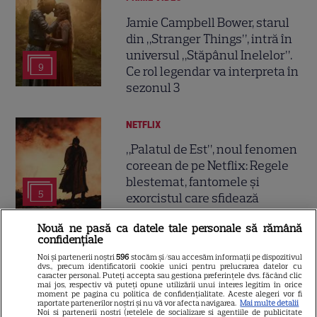
Jamie Campbell Bower, starul
din „Stranger Things”, intră în
universul „Stăpânul Inelelor”.
9
Ce rol legendar va interpreta în
sezonul 3
NETFLIX
„Palatul de Est”, noul fenomen
coreean de pe Netflix: Regele
blestemat, fantomele și
5
exorcistul care sfidează
moartea
Nouă ne pasă ca datele tale personale să rămână
confidențiale
Noi și partenerii noștri
596
stocăm și/sau accesăm informații pe dispozitivul
dvs., precum identificatorii cookie unici pentru prelucrarea datelor cu
caracter personal. Puteți accepta sau gestiona preferințele dvs. făcând clic
ŞTIRI
mai jos, respectiv vă puteți opune utilizării unui interes legitim în orice
moment pe pagina cu politica de confidențialitate. Aceste alegeri vor fi
raportate partenerilor noștri și nu vă vor afecta navigarea.
Mai multe detalii
Noi si partenerii nostri (retelele de socializare si agentiile de publicitate