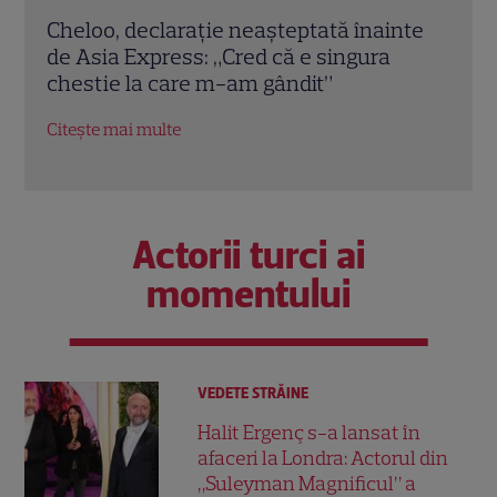
nte
Amendă de 4 milioane de euro pentru
„Var
PRO TV. Compania anunță că va
roma
contesta decizia Consiliului Concurenței
drag
Citește mai multe
Citeș
Actorii turci ai
momentului
VEDETE STRĂINE
Halit Ergenç s-a lansat în
afaceri la Londra: Actorul din
„Suleyman Magnificul” a