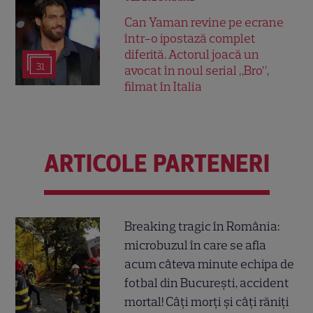
Can Yaman revine pe ecrane
într-o ipostază complet
diferită. Actorul joacă un
31
avocat în noul serial „Bro”,
filmat în Italia
ARTICOLE PARTENERI
Breaking tragic în România:
microbuzul în care se afla
acum câteva minute echipa de
fotbal din București, accident
mortal! Câți morți și câți răniți