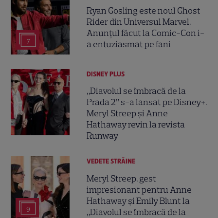
Ryan Gosling este noul Ghost
Rider din Universul Marvel.
Anunțul făcut la Comic-Con i-
7
a entuziasmat pe fani
DISNEY PLUS
„Diavolul se îmbracă de la
Prada 2” s-a lansat pe Disney+.
Meryl Streep și Anne
Hathaway revin la revista
Runway
VEDETE STRĂINE
Meryl Streep, gest
impresionant pentru Anne
Hathaway și Emily Blunt la
9
„Diavolul se îmbracă de la