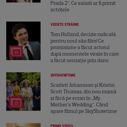
Prada 2”. Ce salarii ar fi primit
actrițele
VEDETE STRĂINE
Tom Holland, decizie radicală
pentru noul său film! Ce
promisiune a făcut actorul
13
după momentele virale în care
a făcut senzație prin dans
SKYSHOWTIME
Scarlett Johansson și Kristin
Scott Thomas, din nou mamă
și fiică pe ecran în „My
13
Mother's Wedding”. Când
apare filmul pe SkyShowtime
PRIME VIDEO