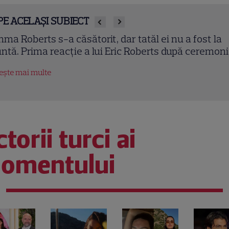
PE ACELAȘI SUBIECT
liana Pepene, despre silueta de invidiat: „Ridic 85 d
lograme”. Ce alimente evită vedeta Antena 1.
XCLUSIV
tește mai multe
torii turci ai
omentului