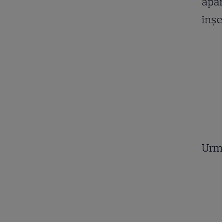
apar
înșe
Urm