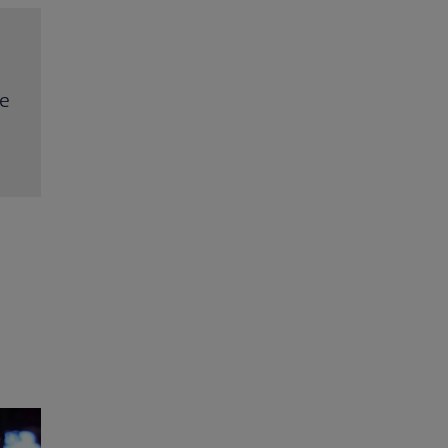
e
Vedetele de la Hollywood care nu s-au căsătorit
niciodată. De ce Leonardo DiCaprio și Charlize T
au evitat altarul
Citește mai multe