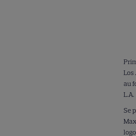
Prim
Los 
au f
L.A.
Se p
Maxw
logo