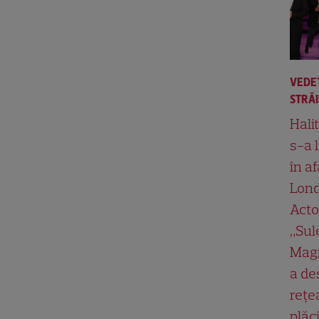
VEDE
STRĂ
Hali
s-a 
în af
Lond
Acto
„Su
Magn
a de
rețe
plăci