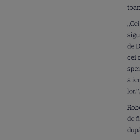
toam
„Cei
sigu
de D
cei 
sper
a ie
lor.
Robe
de f
după