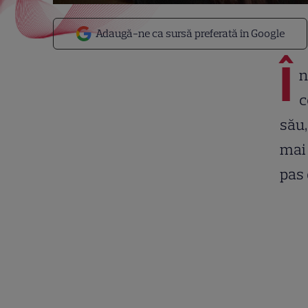
Adaugă-ne ca sursă preferată în Google
Î
n
c
său,
mai 
pas