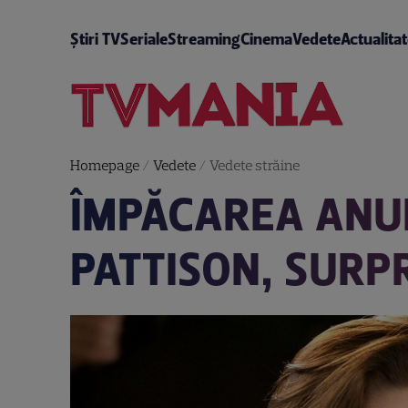
Știri TV
Seriale
Streaming
Cinema
Vedete
Actualita
Homepage
/
Vedete
/
Vedete străine
ÎMPĂCAREA ANUL
PATTISON, SURP