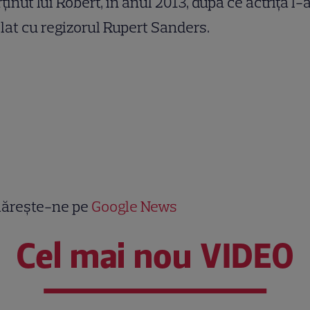
ținut lui Robert, în anul 2013, după ce actrița l-
lat cu regizorul Rupert Sanders.
ărește-ne pe
Google News
Cel mai nou VIDEO