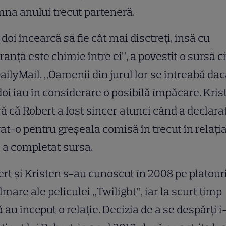
na anului trecut parteneră.
 doi încearcă să fie cât mai disctreți, însă cu
ranță este chimie între ei”, a povestit o sursă c
ailyMail. „Oamenii din jurul lor se întreabă da
doi iau în considerare o posibilă împăcare. Kris
ă că Robert a fost sincer atunci când a declara
rat-o pentru greșeala comisă în trecut în relați
”, a completat sursa.
rt și Kristen s-au cunoscut în 2008 pe platour
ilmare ale peliculei „Twilight”, iar la scurt timp
 au început o relație. Decizia de a se despărți i