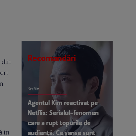
Recomandări
 din
ert
in
Netflix
Agentul Kim reactivat pe
Netflix: Serialul-fenomen
care a rupt topurile de
ă în
audiență. Ce șanse sunt