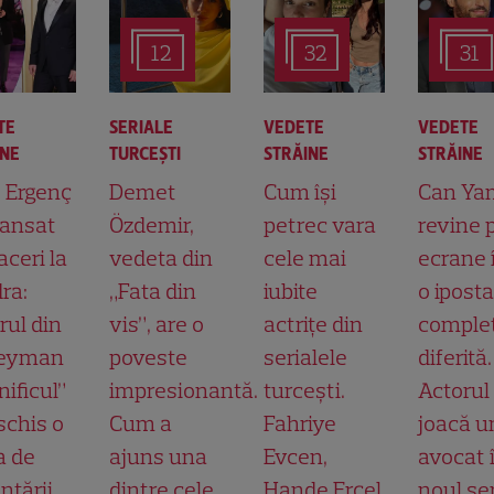
12
32
31
TE
SERIALE
VEDETE
VEDETE
INE
TURCEŞTI
STRĂINE
STRĂINE
t Ergenç
Demet
Cum își
Can Ya
lansat
Özdemir,
petrec vara
revine 
aceri la
vedeta din
cele mai
ecrane 
ra:
„Fata din
iubite
o ipost
rul din
vis”, are o
actrițe din
comple
leyman
poveste
serialele
diferită.
ificul”
impresionantă.
turcești.
Actorul
schis o
Cum a
Fahriye
joacă u
a de
ajuns una
Evcen,
avocat 
ntării
dintre cele
Hande Erçel
noul ser