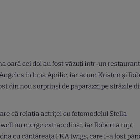
a oară cei doi au fost văzuți într-un restaurant
Angeles în luna Aprilie, iar acum Kristen și Rob
ost din nou surprinși de paparazzi pe străzile d
are că relația actriței cu fotomodelul Stella
ell nu merge extraordinar, iar Robert a rupt
dna cu cântăreața FKA twigs, care i-a fost pân