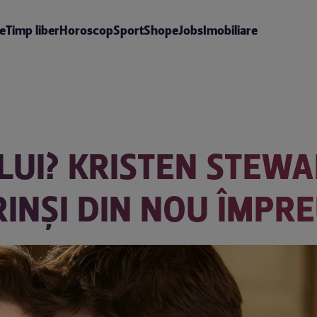
te
Timp liber
Horoscop
Sport
Shop
eJobs
Imobiliare
UI? KRISTEN STEWA
RINȘI DIN NOU ÎMPR