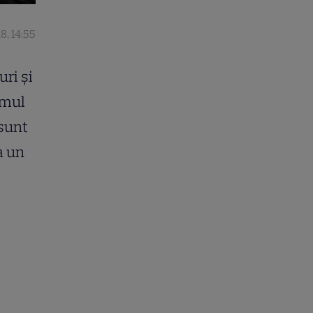
8, 14:55
uri și
umul
 sunt
a un