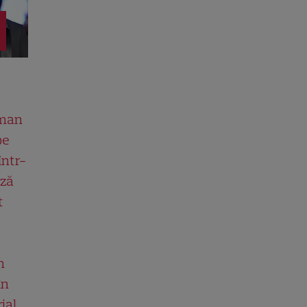
man
pe
într-
ază
t
n
în
ial