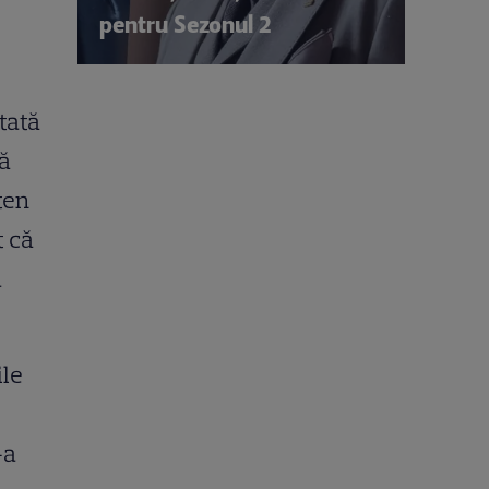
pentru Sezonul 2
itată
că
ten
t că
a
ile
-a