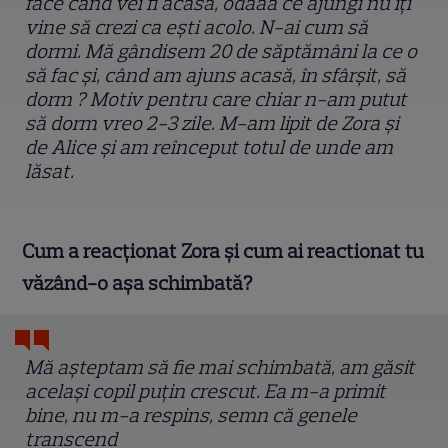
face când vei fi acasă, odaăa ce ajungi nu îți
vine să crezi ca ești acolo. N-ai cum să
dormi. Mă gândisem 20 de săptămâni la ce o
să fac și, când am ajuns acasă, în sfârșit, să
dorm ? Motiv pentru care chiar n-am putut
să dorm vreo 2-3 zile. M-am lipit de Zora și
de Alice și am reînceput totul de unde am
lăsat.
Cum a reacționat Zora și cum ai reactionat tu
văzând-o așa schimbată?
Mă așteptam să fie mai schimbată, am găsit
același copil puțin crescut. Ea m-a primit
bine, nu m-a respins, semn că genele
transcend