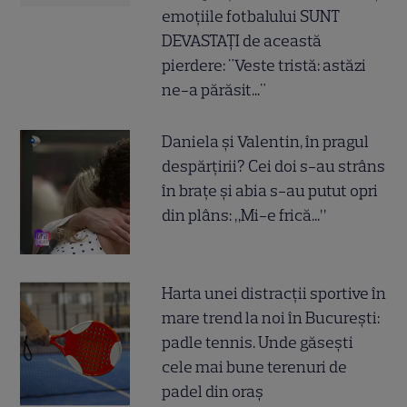
emoțiile fotbalului SUNT
DEVASTAȚI de această
pierdere: "Veste tristă: astăzi
ne-a părăsit..."
Daniela și Valentin, în pragul
despărțirii? Cei doi s-au strâns
în brațe și abia s-au putut opri
din plâns: „Mi-e frică...”
Harta unei distracții sportive în
mare trend la noi în București:
padle tennis. Unde găsești
cele mai bune terenuri de
padel din oraș