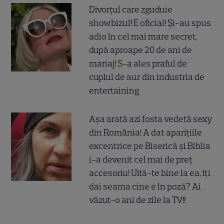
Divorțul care zguduie
showbizul! E oficial! Și-au spus
adio în cel mai mare secret,
după aproape 20 de ani de
mariaj! S-a ales praful de
cuplul de aur din industria de
entertaining
Așa arată azi fosta vedetă sexy
din România! A dat aparițiile
excentrice pe Biserică și Biblia
i-a devenit cel mai de preț
accesoriu! Uită-te bine la ea, îți
dai seama cine e în poză? Ai
văzut-o ani de zile la TV!!