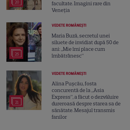
20
facultate. Imagini rare din
Veneția
VEDETE ROMÂNEŞTI
Maria Buză, secretul unei
siluete de invidiat după 50 de
ani: „Mie îmi place cum
25
îmbătrânesc”
VEDETE ROMÂNEŞTI
Alina Pușcău, fosta
concurentă de la „Asia
Express”, a făcut o dezvăluire
21
dureroasă despre starea sa de
sănătate. Mesajul transmis
fanilor