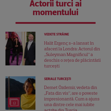
Actorii turci ai
momentului
VEDETE STRĂINE
Halit Ergenç s-a lansat în
afaceri la Londra: Actorul din
„Suleyman Magnificul” a
deschis o rețea de plăcintării
turcești
SERIALE TURCEŞTI
Demet Özdemir, vedeta din
„Fata din vis”, are o poveste
impresionantă. Cum a ajuns
12
una dintre cele mai iubite
actrițe din Turcia