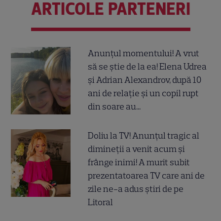
ARTICOLE PARTENERI
Anunțul momentului! A vrut
să se știe de la ea! Elena Udrea
și Adrian Alexandrov, după 10
ani de relație și un copil rupt
din soare au...
Doliu la TV! Anunțul tragic al
dimineții a venit acum și
frânge inimi! A murit subit
prezentatoarea TV care ani de
zile ne-a adus știri de pe
Litoral