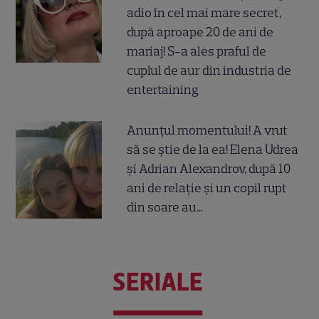
adio în cel mai mare secret,
după aproape 20 de ani de
mariaj! S-a ales praful de
cuplul de aur din industria de
entertaining
Anunțul momentului! A vrut
să se știe de la ea! Elena Udrea
și Adrian Alexandrov, după 10
ani de relație și un copil rupt
din soare au...
SERIALE