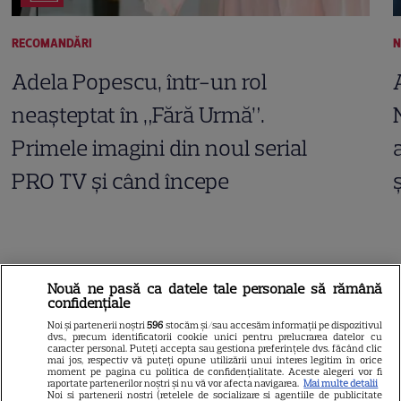
RECOMANDĂRI
N
Adela Popescu, într-un rol
neașteptat în „Fără Urmă”.
Primele imagini din noul serial
PRO TV și când începe
Nouă ne pasă ca datele tale personale să rămână
ARTICOLE PARTENERI
confidențiale
Noi și partenerii noștri
596
stocăm și/sau accesăm informații pe dispozitivul
dvs., precum identificatorii cookie unici pentru prelucrarea datelor cu
caracter personal. Puteți accepta sau gestiona preferințele dvs. făcând clic
mai jos, respectiv vă puteți opune utilizării unui interes legitim în orice
moment pe pagina cu politica de confidențialitate. Aceste alegeri vor fi
Horoscop 4 august 2026.
raportate partenerilor noștri și nu vă vor afecta navigarea.
Mai multe detalii
Noi si partenerii nostri (retelele de socializare si agentiile de publicitate