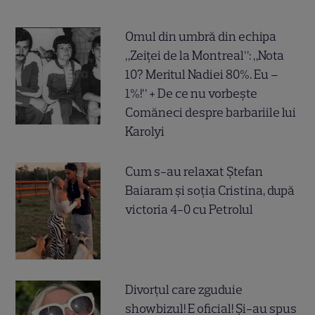
Omul din umbră din echipa
„Zeiței de la Montreal”: „Nota
10? Meritul Nadiei 80%. Eu –
1%!” + De ce nu vorbește
Comăneci despre barbariile lui
Karolyi
Cum s-au relaxat Ștefan
Baiaram și soția Cristina, după
victoria 4-0 cu Petrolul
Divorțul care zguduie
showbizul! E oficial! Și-au spus