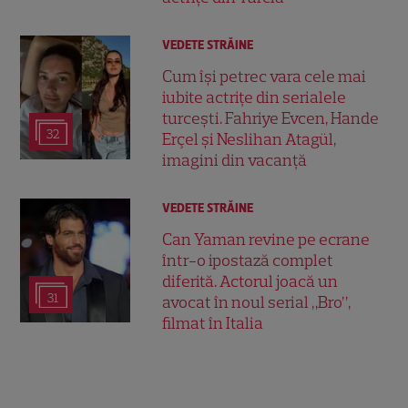
VEDETE STRĂINE
Cum își petrec vara cele mai
iubite actrițe din serialele
turcești. Fahriye Evcen, Hande
32
Erçel și Neslihan Atagül,
imagini din vacanță
VEDETE STRĂINE
Can Yaman revine pe ecrane
într-o ipostază complet
diferită. Actorul joacă un
31
avocat în noul serial „Bro”,
filmat în Italia