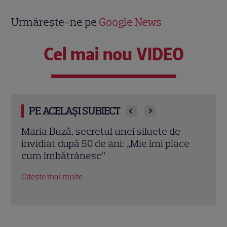
Urmărește-ne pe
Google News
Cel mai nou VIDEO
PE ACELAȘI SUBIECT
Alina Pușcău, fosta concurentă de la
Carm
ce
„Asia Express”, a făcut o dezvăluire
pent
dureroasă despre starea sa de sănătate.
Flăc
Mesajul transmis fanilor
cont
Citește mai multe
Citeș