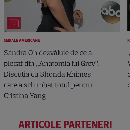
21
SERIALE AMERICANE
R
Sandra Oh dezvăluie de ce a
plecat din „Anatomia lui Grey”.
Discuția cu Shonda Rhimes
care a schimbat totul pentru
Cristina Yang
ARTICOLE PARTENERI