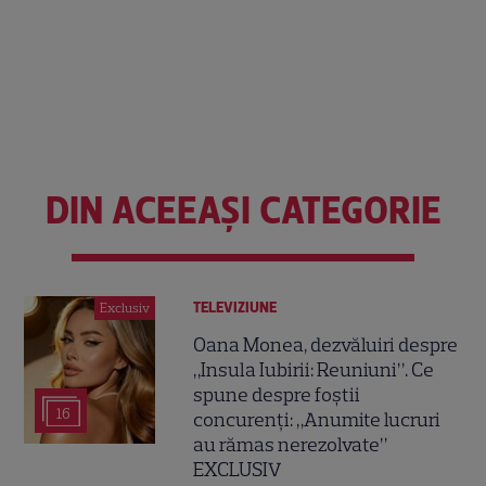
DIN ACEEAȘI CATEGORIE
TELEVIZIUNE
Exclusiv
Oana Monea, dezvăluiri despre
„Insula Iubirii: Reuniuni”. Ce
spune despre foștii
16
concurenți: „Anumite lucruri
au rămas nerezolvate”
EXCLUSIV