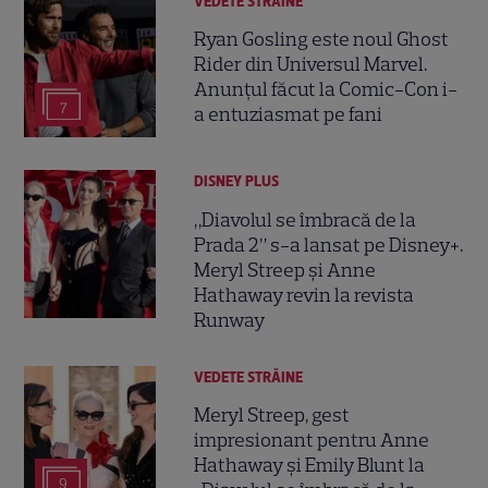
VEDETE STRĂINE
Ryan Gosling este noul Ghost
Rider din Universul Marvel.
Anunțul făcut la Comic-Con i-
7
a entuziasmat pe fani
DISNEY PLUS
„Diavolul se îmbracă de la
Prada 2” s-a lansat pe Disney+.
Meryl Streep și Anne
Hathaway revin la revista
Runway
VEDETE STRĂINE
Meryl Streep, gest
impresionant pentru Anne
Hathaway și Emily Blunt la
9