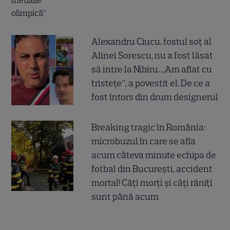
Alexandru Ciucu, fostul soț al
Alinei Sorescu, nu a fost lăsat
să intre la Nibiru. „Am aflat cu
tristețe”, a povestit el. De ce a
fost întors din drum designerul
Breaking tragic în România:
microbuzul în care se afla
acum câteva minute echipa de
fotbal din București, accident
mortal! Câți morți și câți răniți
sunt până acum