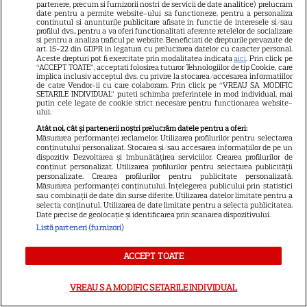
partenere, precum si furnizorii nostri de servicii de date analitice) prelucram
Povestea de dragoste începută
date pentru a permite website-ului sa functioneze, pentru a personaliza
7
într-un spital din Madrid
continutul si anunturile publicitare afisate in functie de interesele si/sau
profilul dvs., pentru a va oferi functionalitati aferente retelelor de socializare
si pentru a analiza traficul pe website. Beneficiati de drepturile prevazute de
art. 15-22 din GDPR in legatura cu prelucrarea datelor cu caracter personal.
Aceste drepturi pot fi exercitate prin modalitatea indicata
aici
. Prin click pe
“ACCEPT TOATE”, acceptati folosirea tuturor Tehnologiilor de tip Cookie, care
implica inclusiv acceptul dvs. cu privire la stocarea/accesarea informatiilor
de catre Vendor-ii cu care colaboram. Prin click pe “VREAU SA MODIFIC
SETARILE INDIVIDUAL” puteti schimba preferintele in mod individual, mai
putin cele legate de cookie strict necesare pentru functionarea website-
ului.
Atât noi, cât și partenerii noștri prelucrăm datele pentru a oferi:
Măsurarea performanței reclamelor. Utilizarea profilurilor pentru selectarea
conținutului personalizat. Stocarea și/sau accesarea informațiilor de pe un
dispozitiv. Dezvoltarea și îmbunătățirea serviciilor. Crearea profilurilor de
conținut personalizat. Utilizarea profilurilor pentru selectarea publicității
personalizate. Crearea profilurilor pentru publicitate personalizată.
Despre Tvmania
Măsurarea performanței conținutului. Înțelegerea publicului prin statistici
sau combinații de date din surse diferite. Utilizarea datelor limitate pentru a
Contact
selecta conținutul. Utilizarea de date limitate pentru a selecta publicitatea.
Date precise de geolocație și identificarea prin scanarea dispozitivului.
Contacte televiziuni
Listă parteneri (furnizori)
Abonamente
ACCEPT TOATE
Publicitate
Termeni și condiții
VREAU SA MODIFIC SETARILE INDIVIDUAL
Despre cookies