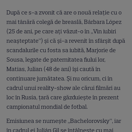
După ce s-a zvonit că are o nouă relaţie cu o
mai tânără colegă de breaslă, Bárbara López
(25 de ani, pe care aţi văzut-o în „Vin iubiri
neaşteptate”) şi că şi-a revenit în sfârşit după
scandalurile cu fosta sa iubită, Marjorie de
Sousa, legate de paternitatea fiului lor,
Matias, Julian (48 de ani) îşi caută în
continuare jumătatea. Şi nu oricum, ci în
cadrul unui reality-show ale cărui filmări au
loc în Rusia, ţară care găzduieşte în prezent
campionatul mondial de fotbal.
Emisiunea se numeşte „Bachelorovsky”, iar
în cadrul ei Julián Gil se întâlneşte cu mai