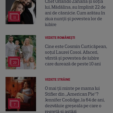
Chef Orlando Zaharia și soția
lui, Mădălina, au împlinit 22 de
ani de căsnicie. Cum arătau în
11
ziua nunții și povestea lor de
iubire
VEDETE ROMÂNEŞTI
Cine este Cosmin Curticăpean,
soțul Laurei Cosoi. Afaceri,
vârstă și povestea de iubire
29
care durează de peste 10 ani
VEDETE STRĂINE
O mai ții minte pe mama lui
Stifler din „American Pie”?
Jennifer Coolidge, la 64 de ani,
7
dezvăluie greșeala pe care o
regretă și astăzi