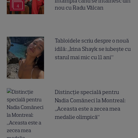
întâmplă când se întâlnesc din
4
nou cu Radu Vâlcan
Tabloidele scriu despre o nouă
idilă: „Irina Shayk se iubește cu
starul mai mic cu 11 ani”
Distincție specială pentru
Nadia Comăneci la Montreal:
„Aceasta este a zecea mea
medalie olimpică”