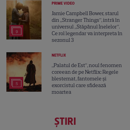
PRIME VIDEO
Jamie Campbell Bower, starul
din „Stranger Things”, intră în
universul „Stăpânul Inelelor”.
9
Ce rol legendar va interpreta în
sezonul 3
NETFLIX
„Palatul de Est”, noul fenomen
coreean de pe Netflix: Regele
blestemat, fantomele și
5
exorcistul care sfidează
moartea
ŞTIRI