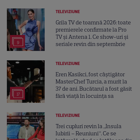
TELEVIZIUNE
Grila TV de toamnă 2026: toate
premierele confirmate la Pro
TV și Antena 1. Ce show-uri și
9
seriale revin din septembrie
TELEVIZIUNE
Eren Kasikci, fost câștigător
MasterChef Turcia, a murit la
37 de ani. Bucătarul a fost găsit
17
fără viață în locuința sa
TELEVIZIUNE
Trei cupluri revin la „Insula
Iubirii – Reuniuni”. Ce se