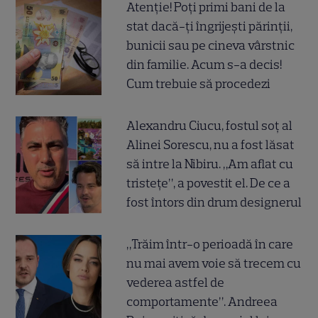
Atenție! Poți primi bani de la
stat dacă-ți îngrijești părinții,
bunicii sau pe cineva vârstnic
din familie. Acum s-a decis!
Cum trebuie să procedezi
Alexandru Ciucu, fostul soț al
Alinei Sorescu, nu a fost lăsat
să intre la Nibiru. „Am aflat cu
tristețe”, a povestit el. De ce a
fost întors din drum designerul
„Trăim într-o perioadă în care
nu mai avem voie să trecem cu
vederea astfel de
comportamente”. Andreea