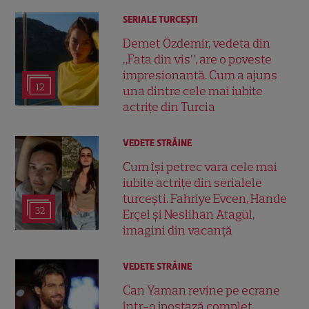
SERIALE TURCEŞTI
Demet Özdemir, vedeta din
„Fata din vis”, are o poveste
impresionantă. Cum a ajuns
12
una dintre cele mai iubite
actrițe din Turcia
VEDETE STRĂINE
Cum își petrec vara cele mai
iubite actrițe din serialele
turcești. Fahriye Evcen, Hande
32
Erçel și Neslihan Atagül,
imagini din vacanță
VEDETE STRĂINE
Can Yaman revine pe ecrane
într-o ipostază complet