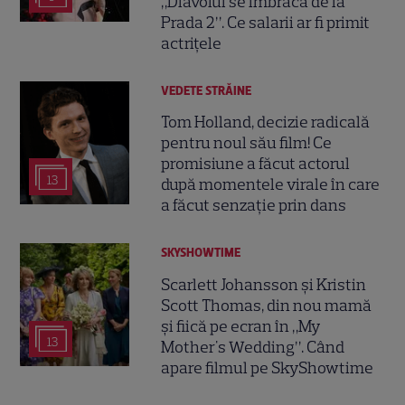
„Diavolul se îmbracă de la
Prada 2”. Ce salarii ar fi primit
actrițele
VEDETE STRĂINE
Tom Holland, decizie radicală
pentru noul său film! Ce
promisiune a făcut actorul
13
după momentele virale în care
a făcut senzație prin dans
SKYSHOWTIME
Scarlett Johansson și Kristin
Scott Thomas, din nou mamă
și fiică pe ecran în „My
13
Mother's Wedding”. Când
apare filmul pe SkyShowtime