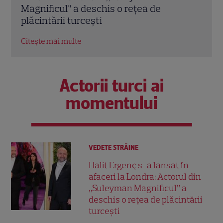
Laurei Cosoi, la Jessica lui Pepe și
conc
Josephine a Ginei Pistol
nere
Citește mai multe
Citeș
Actorii turci ai
momentului
VEDETE STRĂINE
Halit Ergenç s-a lansat în
afaceri la Londra: Actorul din
„Suleyman Magnificul” a
deschis o rețea de plăcintării
turcești