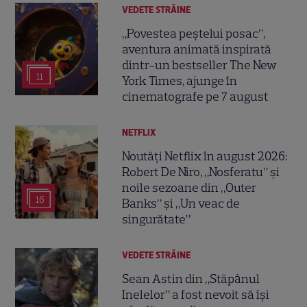
VEDETE STRĂINE
„Povestea peștelui posac”,
aventura animată inspirată
dintr-un bestseller The New
11
York Times, ajunge în
cinematografe pe 7 august
NETFLIX
Noutăți Netflix în august 2026:
Robert De Niro, „Nosferatu” și
noile sezoane din „Outer
16
Banks” și „Un veac de
singurătate”
VEDETE STRĂINE
Sean Astin din „Stăpânul
Inelelor” a fost nevoit să își