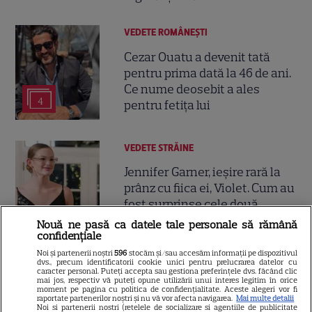
VEDETE ROMÂNEŞTI
Cezar Ouatu a devenit tată
pentru prima dată la 46 de ani.
Ce nume deosebit a ales
4
pentru fetița lui
VEDETE STRĂINE
Jennifer Garner, ieșire rară la
prânz cu fiica ei, Violet. Cum au
fost surprinse cele două
Nouă ne pasă ca datele tale personale să rămână
confidențiale
Noi și partenerii noștri
596
stocăm și/sau accesăm informații pe dispozitivul
dvs., precum identificatorii cookie unici pentru prelucrarea datelor cu
VEDETE STRĂINE
caracter personal. Puteți accepta sau gestiona preferințele dvs. făcând clic
mai jos, respectiv vă puteți opune utilizării unui interes legitim în orice
Prințul Mirko al Bulgariei se
moment pe pagina cu politica de confidențialitate. Aceste alegeri vor fi
raportate partenerilor noștri și nu vă vor afecta navigarea.
Mai multe detalii
căsătorește cu dr. Marta Embid.
Noi si partenerii nostri (retelele de socializare si agentiile de publicitate