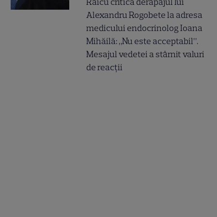
Raicu critică derapajul lui
Alexandru Rogobete la adresa
medicului endocrinolog Ioana
Mihăilă: „Nu este acceptabil”.
Mesajul vedetei a stârnit valuri
de reacții