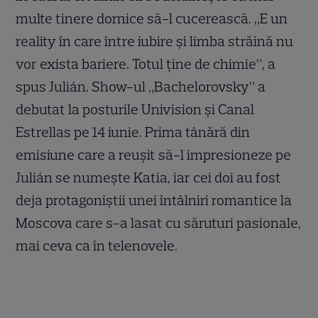
multe tinere dornice să-l cucerească. „E un
reality în care între iubire şi limba străină nu
vor exista bariere. Totul ţine de chimie”, a
spus Julián. Show-ul „Bachelorovsky” a
debutat la posturile Univision şi Canal
Estrellas pe 14 iunie. Prima tânără din
emisiune care a reuşit să-l impresioneze pe
Julián se numeşte Katia, iar cei doi au fost
deja protagoniştii unei întâlniri romantice la
Moscova care s-a lasat cu săruturi pasionale,
mai ceva ca în telenovele.