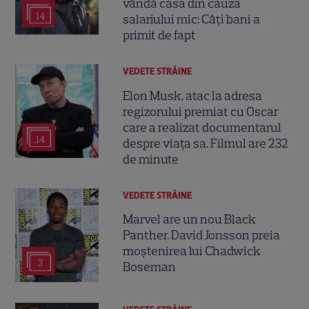
vândă casa din cauza
14
salariului mic: Câți bani a
primit de fapt
VEDETE STRĂINE
Elon Musk, atac la adresa
regizorului premiat cu Oscar
care a realizat documentarul
14
despre viața sa. Filmul are 232
de minute
VEDETE STRĂINE
Marvel are un nou Black
Panther. David Jonsson preia
moștenirea lui Chadwick
3
Boseman