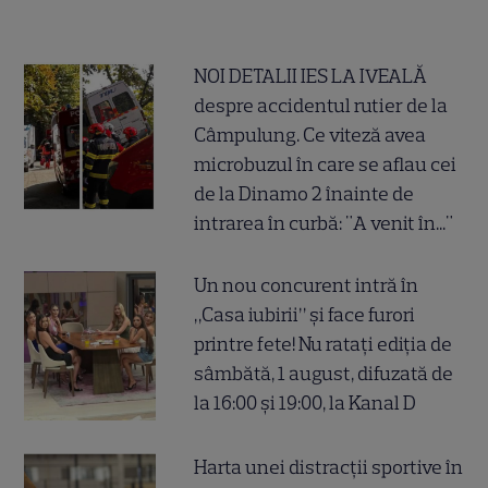
NOI DETALII IES LA IVEALĂ
despre accidentul rutier de la
Câmpulung. Ce viteză avea
microbuzul în care se aflau cei
de la Dinamo 2 înainte de
intrarea în curbă: "A venit în..."
Un nou concurent intră în
„Casa iubirii” și face furori
printre fete! Nu ratați ediția de
sâmbătă, 1 august, difuzată de
la 16:00 și 19:00, la Kanal D
Harta unei distracții sportive în