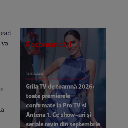
head
i va
Recomandări
Televiziune
Grila TV de toamnă 2026:
ne
toate premierele
confirmate la Pro TV și
ia
Antena 1. Ce show-uri și
seriale revin din septembrie