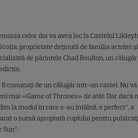
monia celor doi va avea loc la Castelul Likley
Scoţia, proprietate deținută de familia actriței ș
ficializată de părintele Chad Boulton, un călugăr
edictin.
 fi cununaţi de un călugăr într-un castel. Nu va
ni mai «Game of Thrones» de atât. Dar dacă 
im la modul în care s-au întâlnit, e perfect“, a
arat o sursă apropiată cuplului pentru publicaț
e Sun“.