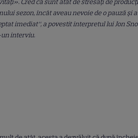
vităţi». Cred că sunt atât de stresaţi de producţ
mului sezon, încât aveau nevoie de o pauză şi 
ptat imediat“, a povestit interpretul lui Jon Sn
-un interviu.
mult de atât, acesta a dezvăluit că după închei