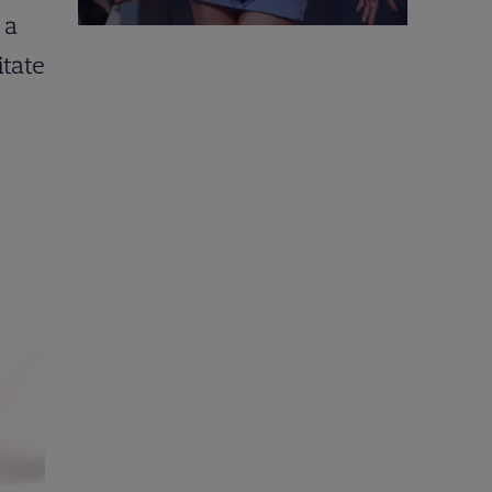
 a
itate