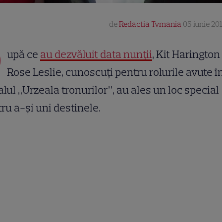
de
Redactia Tvmania
05 iunie 201
D
upă ce
au dezvăluit data nunții
, Kit Harington 
Rose Leslie, cunoscuți pentru rolurile avute î
alul „Urzeala tronurilor”, au ales un loc special
ru a-și uni destinele.