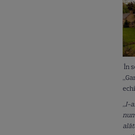
În s
„Gam
echi
„I-a
numa
alăt