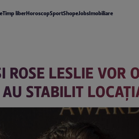
te
Timp liber
Horoscop
Sport
Shop
eJobs
Imobiliare
I ROSE LESLIE VOR 
 AU STABILIT LOCAȚI