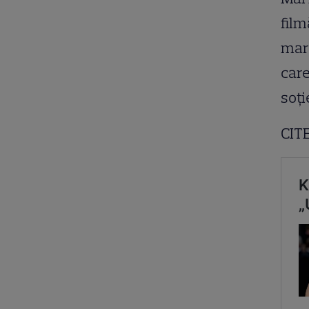
film
mare
care
soți
CITE