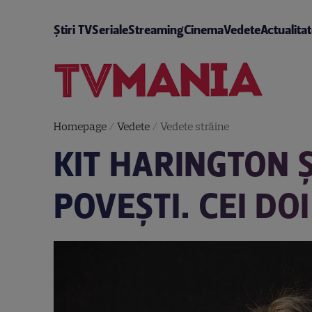
Știri TV
Seriale
Streaming
Cinema
Vedete
Actualita
Homepage
/
Vedete
/
Vedete străine
KIT HARINGTON Ş
POVEȘTI. CEI DOI