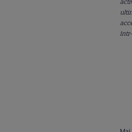
acti
ulti
acce
într
Mai 