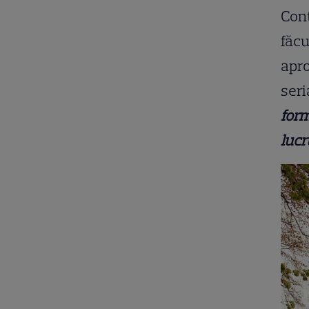
Cont
făcu
apro
seri
form
lucr