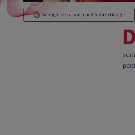
Adaugă-ne ca sursă preferată în Google
seri
pent