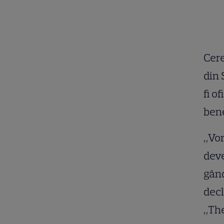
Cere
din 
fi o
ben
„Vor
deve
gând
decl
„Th