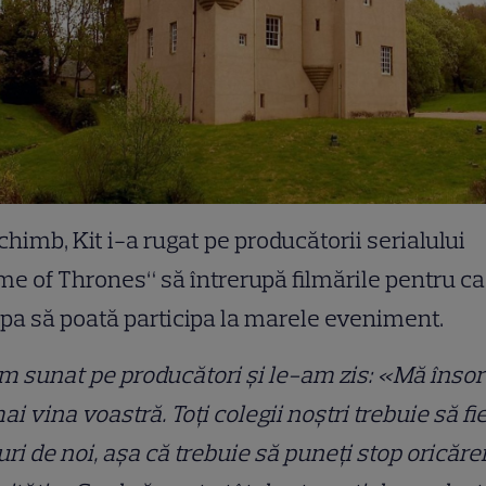
chimb, Kit i-a rugat pe producătorii serialului
e of Thrones“ să întrerupă filmările pentru ca
pa să poată participa la marele eveniment.
m sunat pe producători şi le-am zis: «Mă însor 
i vina voastră. Toţi colegii noştri trebuie să fi
uri de noi, aşa că trebuie să puneţi stop oricăre