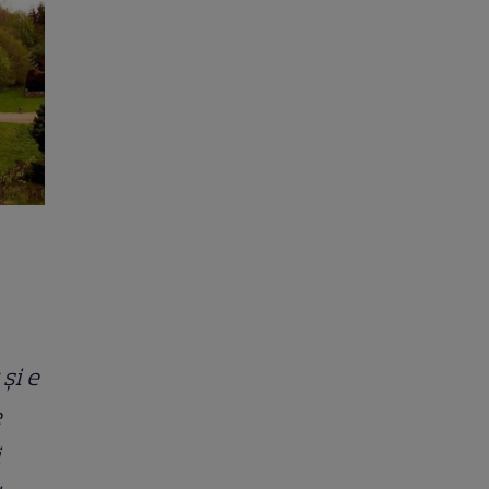
şi e
e
i