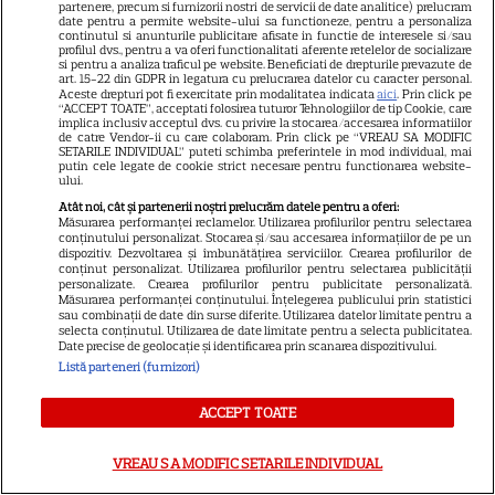
partenere, precum si furnizorii nostri de servicii de date analitice) prelucram
John Legend, rol de excepție la
date pentru a permite website-ului sa functioneze, pentru a personaliza
Hollywood: îl va interpreta pe
continutul si anunturile publicitare afisate in functie de interesele si/sau
profilul dvs., pentru a va oferi functionalitati aferente retelelor de socializare
legenda Harry Belafonte în
si pentru a analiza traficul pe website. Beneficiati de drepturile prevazute de
art. 15-22 din GDPR in legatura cu prelucrarea datelor cu caracter personal.
10
drama istorică „The Road
Aceste drepturi pot fi exercitate prin modalitatea indicata
aici
. Prin click pe
“ACCEPT TOATE”, acceptati folosirea tuturor Tehnologiilor de tip Cookie, care
Home”
implica inclusiv acceptul dvs. cu privire la stocarea/accesarea informatiilor
de catre Vendor-ii cu care colaboram. Prin click pe “VREAU SA MODIFIC
SETARILE INDIVIDUAL” puteti schimba preferintele in mod individual, mai
putin cele legate de cookie strict necesare pentru functionarea website-
VEDETE STRĂINE
ului.
Atât noi, cât și partenerii noștri prelucrăm datele pentru a oferi:
Jon Hamm și Zoey Deutch
Măsurarea performanței reclamelor. Utilizarea profilurilor pentru selectarea
joacă împreună în comedia
conținutului personalizat. Stocarea și/sau accesarea informațiilor de pe un
dispozitiv. Dezvoltarea și îmbunătățirea serviciilor. Crearea profilurilor de
„Gail Daughtrey – Liber la sex
conținut personalizat. Utilizarea profilurilor pentru selectarea publicității
11
cu vedete”. Când intră filmul în
personalizate. Crearea profilurilor pentru publicitate personalizată.
Măsurarea performanței conținutului. Înțelegerea publicului prin statistici
cinematografe
sau combinații de date din surse diferite. Utilizarea datelor limitate pentru a
selecta conținutul. Utilizarea de date limitate pentru a selecta publicitatea.
Date precise de geolocație și identificarea prin scanarea dispozitivului.
Listă parteneri (furnizori)
HBO
HBO Max, premiere
ACCEPT TOATE
spectaculoase în august 2026.
„Lanterns”, „După 28 de ani” și
VREAU SA MODIFIC SETARILE INDIVIDUAL
„Sunt un mic ticălos 4” ajung