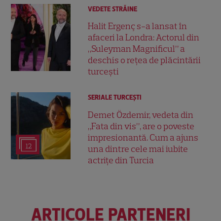
VEDETE STRĂINE
Halit Ergenç s-a lansat în
afaceri la Londra: Actorul din
„Suleyman Magnificul” a
deschis o rețea de plăcintării
turcești
SERIALE TURCEŞTI
Demet Özdemir, vedeta din
„Fata din vis”, are o poveste
impresionantă. Cum a ajuns
12
una dintre cele mai iubite
actrițe din Turcia
ARTICOLE PARTENERI