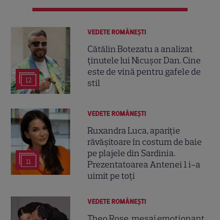
VEDETE ROMÂNEŞTI
Cătălin Botezatu a analizat
ținutele lui Nicușor Dan. Cine
este de vină pentru gafele de
12
stil
VEDETE ROMÂNEŞTI
Ruxandra Luca, apariție
răvășitoare în costum de baie
pe plajele din Sardinia.
11
Prezentatoarea Antenei 1 i-a
uimit pe toți
VEDETE ROMÂNEŞTI
Theo Rose, mesaj emoționant