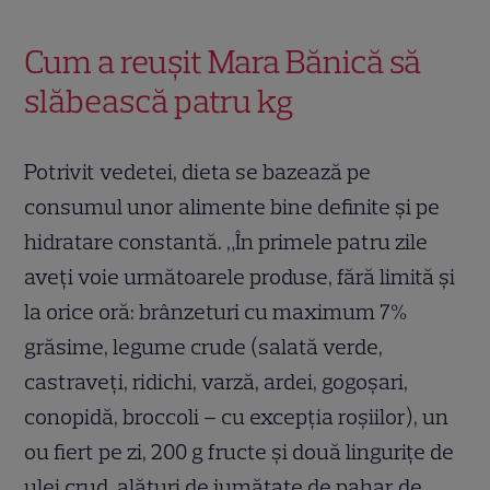
Cum a reușit Mara Bănică să
slăbească patru kg
Potrivit vedetei, dieta se bazează pe
consumul unor alimente bine definite și pe
hidratare constantă. „În primele patru zile
aveți voie următoarele produse, fără limită și
la orice oră: brânzeturi cu maximum 7%
grăsime, legume crude (salată verde,
castraveți, ridichi, varză, ardei, gogoșari,
conopidă, broccoli – cu excepția roșiilor), un
ou fiert pe zi, 200 g fructe și două lingurițe de
ulei crud, alături de jumătate de pahar de