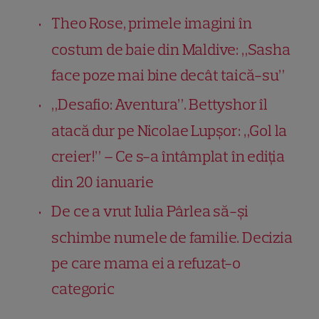
Theo Rose, primele imagini în
costum de baie din Maldive: „Sasha
face poze mai bine decât taică-su”
„Desafio: Aventura”. Bettyshor îl
atacă dur pe Nicolae Lupșor: „Gol la
creier!” – Ce s-a întâmplat în ediția
din 20 ianuarie
De ce a vrut Iulia Pârlea să-și
schimbe numele de familie. Decizia
pe care mama ei a refuzat-o
categoric