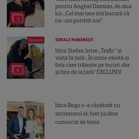
pentru Anghel Damian, de ziua
lui: „Cel mai tare mă bucură că
3
ne-am potrivit noi”
SERIALE ROMÂNEŞTI
Exclusiv
Irina Ștefan, între „Trafic” și
viața la țară: „În mine există și
fata care trăiește pe tocuri, dar
6
și fata de la țară” EXCLUSIV
Irina Begu s-a căsătorit cu
antrenorul ei, fost jucător
cunoscut de tenis