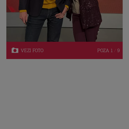
VEZI
FOTO
POZA
1 / 9