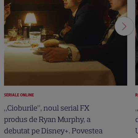
SERIALE ONLINE
R
„Cioburile”, noul serial FX
produs de Ryan Murphy, a
debutat pe Disney+. Povestea