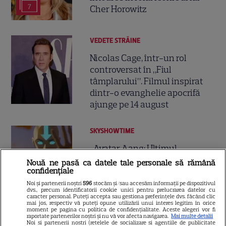
7
Cher Horowitz
VEDETE STRĂINE
Nicolas Cage, într-un rol
controversat în „Fiul
tâmplarului”. Filmul inspirat
dintr-o evanghelie apocrifă
ajunge pe 14 august
SKYSHOWTIME
„Avatar Aang: Ultimul
războinic al aerului” ajunge pe
Nouă ne pasă ca datele tale personale să rămână
confidențiale
SkyShowtime. Când are loc
7
premiera în România
Noi și partenerii noștri
596
stocăm și/sau accesăm informații pe dispozitivul
dvs., precum identificatorii cookie unici pentru prelucrarea datelor cu
caracter personal. Puteți accepta sau gestiona preferințele dvs. făcând clic
mai jos, respectiv vă puteți opune utilizării unui interes legitim în orice
moment pe pagina cu politica de confidențialitate. Aceste alegeri vor fi
VEDETE STRĂINE
raportate partenerilor noștri și nu vă vor afecta navigarea.
Mai multe detalii
Noi si partenerii nostri (retelele de socializare si agentiile de publicitate