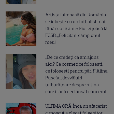
Artista faimoasă din România
se iubește cu un fotbalist mai
tânăr cu 13 ani » Fiul ei joacă la
FCSB: „Felicitări, campionul
meu!”
„De ce credeți că am ajuns
aici? Ce cosmetice folosești,
ce folosești pentru păr...!" Alina
Pușcău, dezvăluiri
tulburătoare despre rutina
care i-ar fi declanșat cancerul
ULTIMA ORĂ! Încă un afacerist
cunoscut a plecat fulgerător!