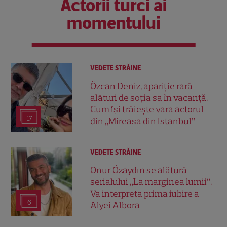
Actorii turci ai
momentului
VEDETE STRĂINE
Özcan Deniz, apariție rară
alături de soția sa în vacanță.
Cum își trăiește vara actorul
17
din „Mireasa din Istanbul”
VEDETE STRĂINE
Onur Özaydın se alătură
serialului „La marginea lumii”.
Va interpreta prima iubire a
6
Alyei Albora