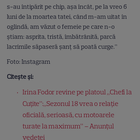
s-au întipărit pe chip, așa încât, pe la vreo 6
luni de la moartea tatei, când m-am uitat în
oglindă, am văzut o femeie pe care n-o
știam: asprita, tristă, îmbătrânită, parcă
lacrimile săpaseră șanț să poată curge.”
Foto: Instagram
Citește și:
Irina Fodor revine pe platoul „Chefi la
Cuțite”:„Sezonul 18 vrea o relație
oficială, serioasă, cu motoarele
turate la maximum” – Anunțul
vedetei