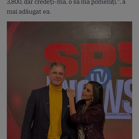
3,800, dar credeți-mă, o să mă pomeniți.”, a
mai adăugat ea.