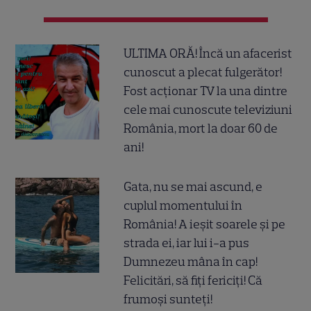
ULTIMA ORĂ! Încă un afacerist
cunoscut a plecat fulgerător!
Fost acționar TV la una dintre
cele mai cunoscute televiziuni
România, mort la doar 60 de
ani!
Gata, nu se mai ascund, e
cuplul momentului în
România! A ieșit soarele și pe
strada ei, iar lui i-a pus
Dumnezeu mâna în cap!
Felicitări, să fiți fericiți! Că
frumoși sunteți!