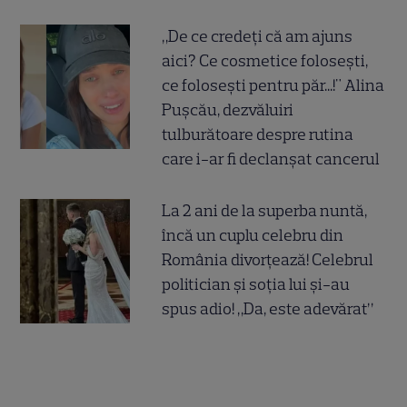
„De ce credeți că am ajuns
aici? Ce cosmetice folosești,
ce folosești pentru păr...!" Alina
Pușcău, dezvăluiri
tulburătoare despre rutina
care i-ar fi declanșat cancerul
La 2 ani de la superba nuntă,
încă un cuplu celebru din
România divorțează! Celebrul
politician și soția lui și-au
spus adio! „Da, este adevărat”