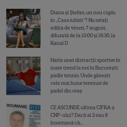
Diana și Ștefan, un nou cuplu
în „Casa iubirii”? Nu ratați
ediția de vineri, 7 august,
difuzată de la 10:00 și 16:30, la
Kanal D
Harta unei distracții sportive în
mare trend la noi în București:
padle tennis. Unde găsești
cele mai bune terenuri de
padel din oraș
CE ASCUNDE ultima CIFRA a
CNP-ului? Dacă ai 3 sau 8
însemană că...