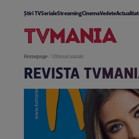
Știri TV
Seriale
Streaming
Cinema
Vedete
Actualita
Homepage
/
Ultimul număr
REVISTA TVMANIA