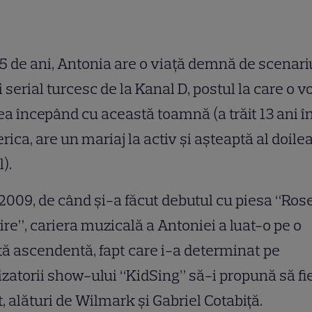
5 de ani, Antonia are o viaţă demnă de scenari
 serial turcesc de la Kanal D, postul la care o 
a începând cu această toamnă (a trăit 13 ani î
ica, are un mariaj la activ şi aşteaptă al doile
l).
2009, de când şi-a făcut debutul cu piesa “Ros
ire”, cariera muzicală a Antoniei a luat-o pe o
ă ascendentă, fapt care i-a determinat pe
izatorii show-ului “KidSing” să-i propună să fi
t, alături de Wilmark şi Gabriel Cotabiţă.