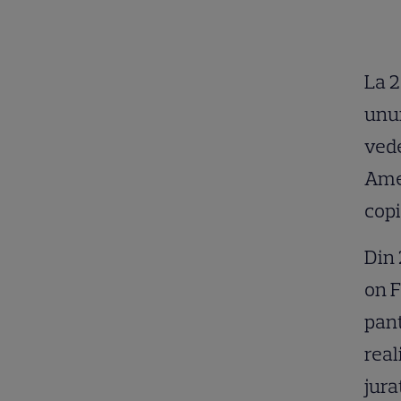
La 2
unui
vede
Amer
copi
Din 
on F
pant
real
jura