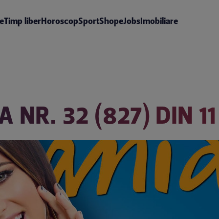
te
Timp liber
Horoscop
Sport
Shop
eJobs
Imobiliare
 NR. 32 (827) DIN 1