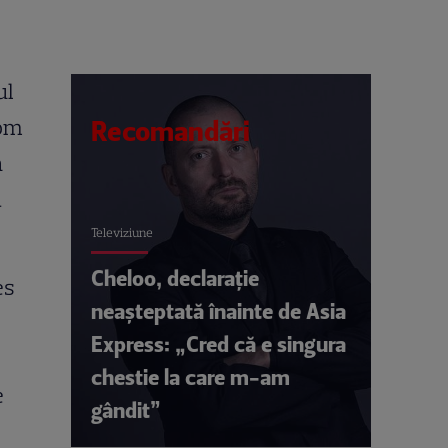
ul
vom
Recomandări
n
a
Televiziune
Cheloo, declarație
es
neașteptată înainte de Asia
Express: „Cred că e singura
chestie la care m-am
e
gândit”