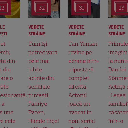
12
32
31
13
ALE
VEDETE
VEDETE
VEDETE
ŞTI
STRĂINE
STRĂINE
STRĂINE
et
Cum își
Can Yaman
Primele
mir,
petrec vara
revine pe
imagini
ta din
cele mai
ecrane într-
la nunt
a din
iubite
o ipostază
Damlei
 are o
actrițe din
complet
Sönmez
ste
serialele
diferită.
Actrița 
esionantă.
turcești.
Actorul
„Legea
 a
Fahriye
joacă un
familiei
s una
Evcen,
avocat în
căsător
re cele
Hande Erçel
noul serial
într-o