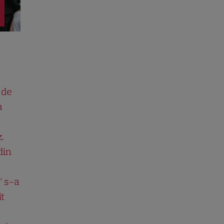
 de
a
.
din
” s-a
it