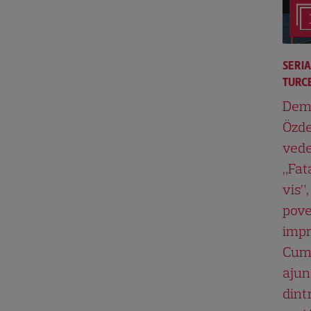
SERI
TURCE
Dem
Özde
vede
„Fat
vis”,
pove
impr
Cum
ajun
dint