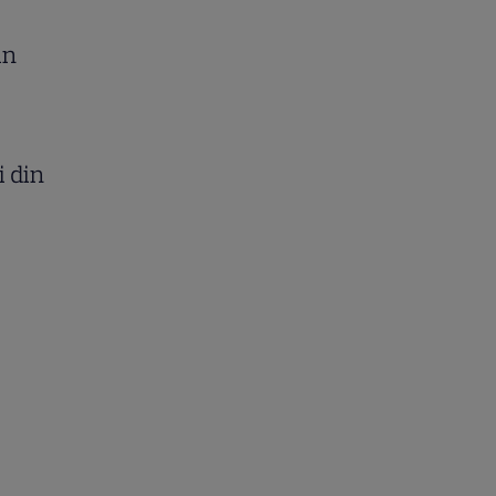
in
i din