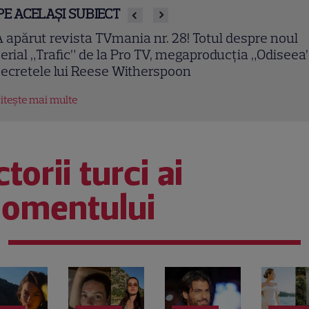
PE ACELAȘI SUBIECT
apărut revista TVmania nr. 28! Totul despre noul
rial „Trafic” de la Pro TV, megaproducția „Odiseea” 
cretele lui Reese Witherspoon
tește mai multe
torii turci ai
omentului