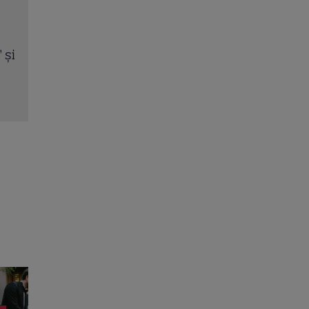
A apărut noul număr TVmania! Florin Răducioiu
și
magia Mondialului pe coperta noii ediții
Citește mai multe