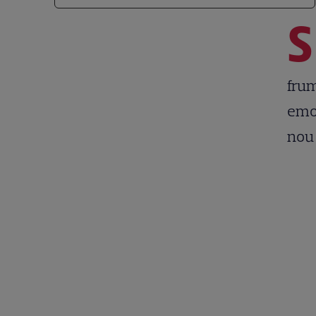
S
frum
emoț
nou