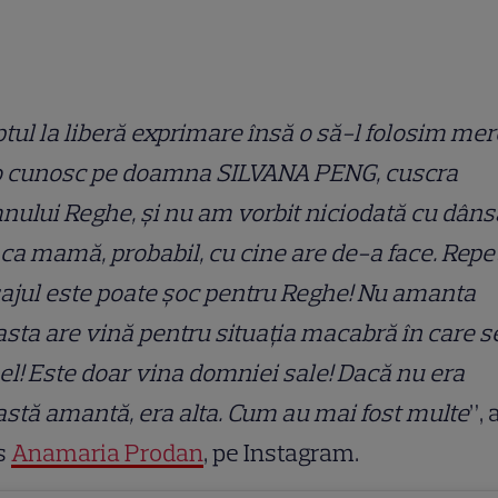
tul la liberă exprimare însă o să-l folosim mer
o cunosc pe doamna SILVANA PENG, cuscra
ului Reghe, și nu am vorbit niciodată cu dâns
 ca mamă, probabil, cu cine are de-a face. Repet
jul este poate șoc pentru Reghe! Nu amanta
sta are vină pentru situația macabră în care s
 el! Este doar vina domniei sale! Dacă nu era
stă amantă, era alta. Cum au mai fost multe
”, 
s
Anamaria Prodan
, pe Instagram.