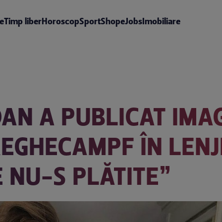
te
Timp liber
Horoscop
Sport
Shop
eJobs
Imobiliare
N A PUBLICAT IMAGI
REGHECAMPF ÎN LENJE
 NU-S PLĂTITE”