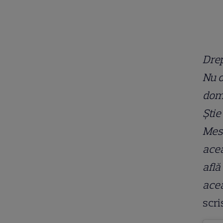
Drep
Nu 
domn
Știe
Mesa
acea
află
acea
scri