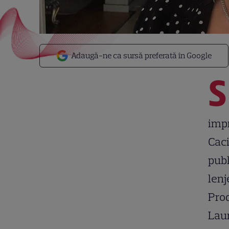
Adaugă-ne ca sursă preferată în Google
S
impr
Caci
publ
lenj
Prod
Lau