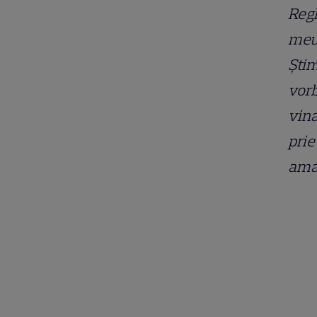
Regh
meu 
Știm
vorb
vina
prie
aman