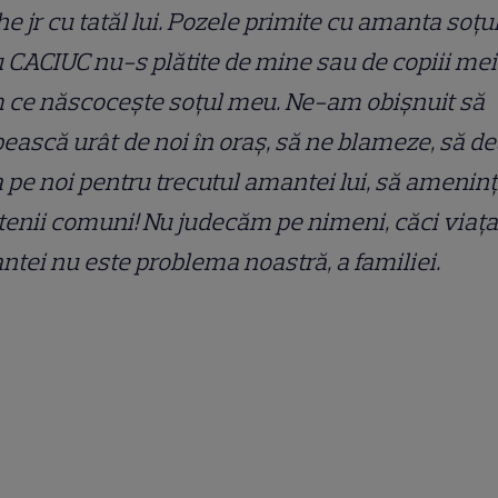
e jr cu tatăl lui. Pozele primite cu amanta soțu
CACIUC nu-s plătite de mine sau de copiii mei
 ce născocește soțul meu. Ne-am obișnuit să
ească urât de noi în oraș, să ne blameze, să d
 pe noi pentru trecutul amantei lui, să amenin
tenii comuni! Nu judecăm pe nimeni, căci viața
tei nu este problema noastră, a familiei.