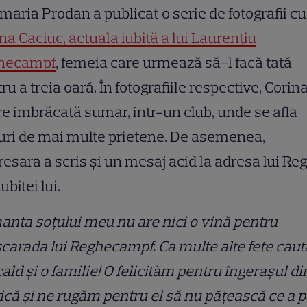
aria Prodan a publicat o serie de fotografii cu
na Caciuc, actuala iubită a lui Laurențiu
hecampf
, femeia care urmează să-l facă tată
ru a treia oară. În fotografiile respective, Corin
e îmbrăcată sumar, într-un club, unde se afla
uri de mai multe prietene. De asemenea,
esara a scris și un mesaj acid la adresa lui Re
iubitei lui.
nta soțului meu nu are nici o vină pentru
arada lui Reghecampf. Ca multe alte fete caut
cald și o familie! O felicităm pentru îngerașul di
ică și ne rugăm pentru el să nu pățească ce a p