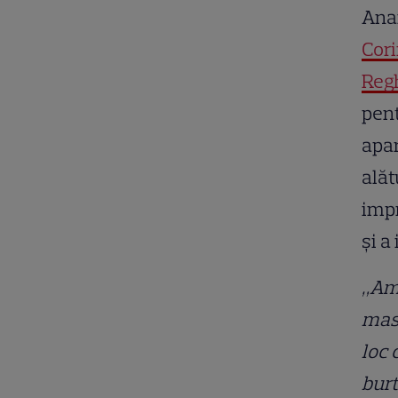
Anam
Cori
Reg
pent
apar
alăt
impr
și a 
„Ama
masc
loc 
burt