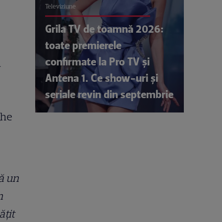
Televiziune
Grila TV de toamnă 2026:
toate premierele
confirmate la Pro TV și
a
Antena 1. Ce show-uri și
seriale revin din septembrie
ghe
ă un
n
ățit