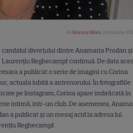
de
Roxana Mirea
,
18 ianuarie 202
candalul divorțului dintre Anamaria Prodan și
Laurențiu Reghecampf continuă. De data acea
esara a publicat o serie de imagini cu Corina
uc, actuala iubită a antrenorului. În fotografiile
icate pe Instagram, Corina apare îmbrăcată în
erie intimă, într-un club. De asemenea, Anama
an a publicat și un mesaj acid la adresa lui
rențiu Reghecampf.