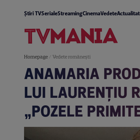
Știri TV
Seriale
Streaming
Cinema
Vedete
Actualita
Homepage
/
Vedete româneşti
ANAMARIA PRODA
LUI LAURENȚIU 
„POZELE PRIMITE