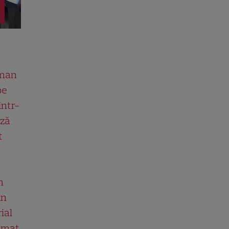
man
pe
într-
ază
t
n
în
ial
ilmat