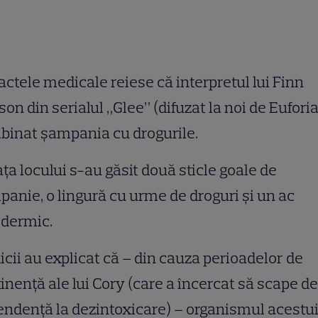
actele medicale reiese că interpretul lui Finn
on din serialul „Glee” (difuzat la noi de Euforia
binat şampania cu drogurile.
aţa locului s-au găsit două sticle goale de
anie, o lingură cu urme de droguri şi un ac
odermic.
cii au explicat că – din cauza perioadelor de
inenţă ale lui Cory (care a încercat să scape de
ndenţă la dezintoxicare) – organismul acestu