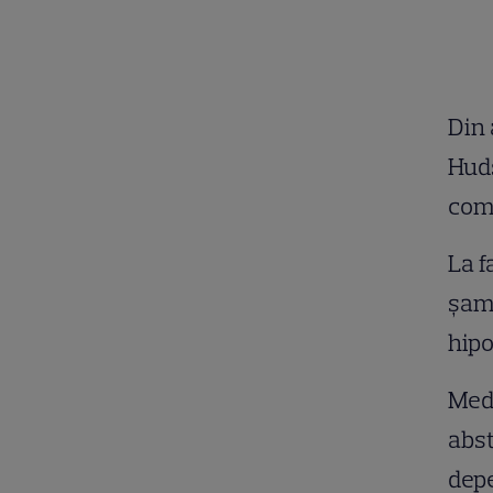
Din 
Huds
com
La f
şamp
hip
Medi
abst
depe