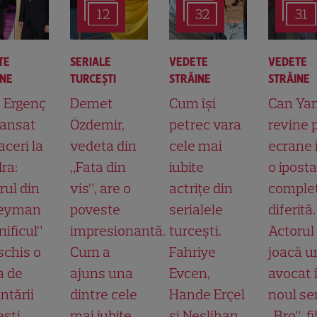
12
32
31
TE
SERIALE
VEDETE
VEDETE
INE
TURCEŞTI
STRĂINE
STRĂINE
t Ergenç
Demet
Cum își
Can Ya
lansat
Özdemir,
petrec vara
revine 
aceri la
vedeta din
cele mai
ecrane 
ra:
„Fata din
iubite
o ipost
rul din
vis”, are o
actrițe din
comple
leyman
poveste
serialele
diferită.
ificul”
impresionantă.
turcești.
Actorul
schis o
Cum a
Fahriye
joacă u
a de
ajuns una
Evcen,
avocat 
ntării
dintre cele
Hande Erçel
noul ser
ești
mai iubite
și Neslihan
„Bro”, f