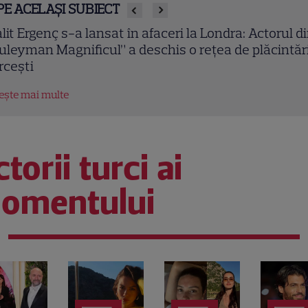
PE ACELAȘI SUBIECT
lit Ergenç s-a lansat în afaceri la Londra: Actorul d
uleyman Magnificul” a deschis o rețea de plăcintări
rcești
tește mai multe
torii turci ai
omentului