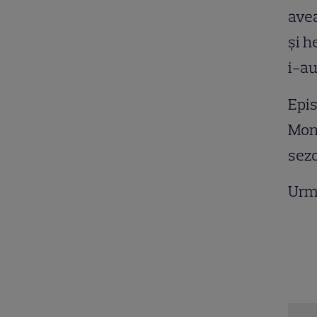
avea
şi h
i-au
Epis
Mont
sezo
Urm