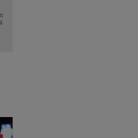
in
Vedete din România care au ales nume speciale
i
copii: de la Nina, fetița Laurei Cosoi, la Jessica lui
Josephine a Ginei Pistol
Citește mai multe