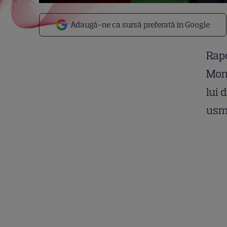
Adaugă-ne ca sursă preferată în Google
Rapo
Mont
lui 
usm