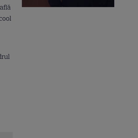
află
cool
drul