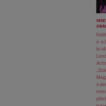
VEDE
STRĂ
Hali
s-a 
în af
Lond
Acto
„Su
Magn
a de
rețe
plăci
turc