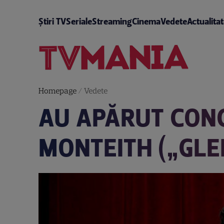
Știri TV
Seriale
Streaming
Cinema
Vedete
Actualita
Homepage
/
Vedete
AU APĂRUT CONC
MONTEITH („GLE