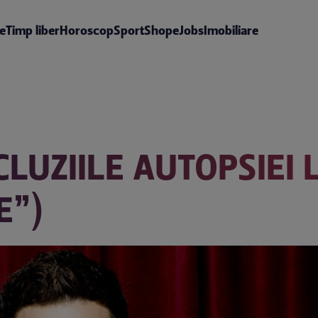
te
Timp liber
Horoscop
Sport
Shop
eJobs
Imobiliare
LUZIILE AUTOPSIEI 
E”)