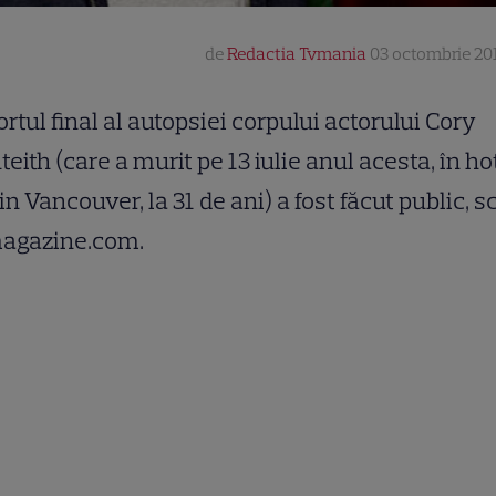
de
Redactia Tvmania
03 octombrie 201
rtul final al autopsiei corpului actorului Cory
eith (care a murit pe 13 iulie anul acesta, în ho
din Vancouver, la 31 de ani) a fost făcut public, s
agazine.com.