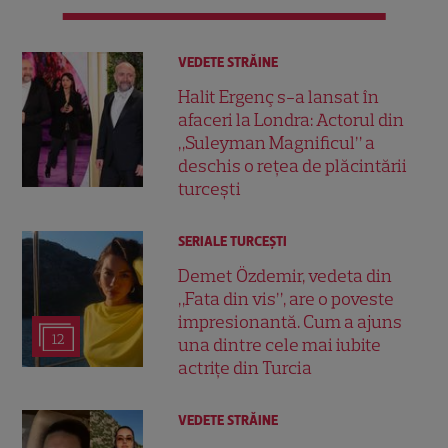
VEDETE STRĂINE
Halit Ergenç s-a lansat în
afaceri la Londra: Actorul din
„Suleyman Magnificul” a
deschis o rețea de plăcintării
turcești
SERIALE TURCEŞTI
Demet Özdemir, vedeta din
„Fata din vis”, are o poveste
impresionantă. Cum a ajuns
12
una dintre cele mai iubite
actrițe din Turcia
VEDETE STRĂINE