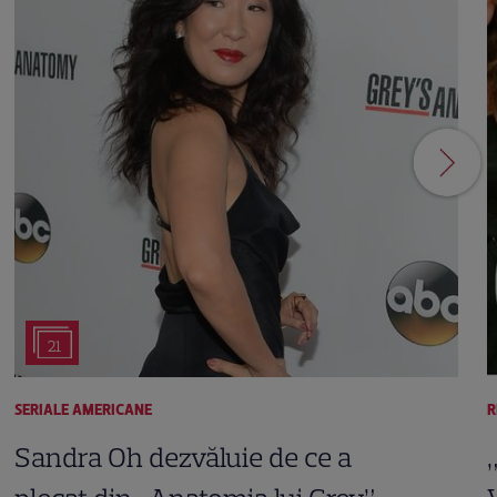
21
SERIALE AMERICANE
R
Sandra Oh dezvăluie de ce a