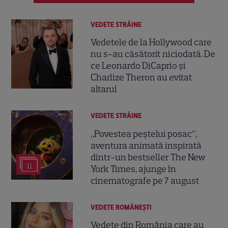
VEDETE STRĂINE
Vedetele de la Hollywood care
nu s-au căsătorit niciodată. De
ce Leonardo DiCaprio și
Charlize Theron au evitat
altarul
VEDETE STRĂINE
„Povestea peștelui posac”,
aventura animată inspirată
dintr-un bestseller The New
11
York Times, ajunge în
cinematografe pe 7 august
VEDETE ROMÂNEŞTI
Vedete din România care au