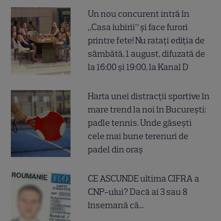
Un nou concurent intră în
„Casa iubirii” și face furori
printre fete! Nu ratați ediția de
sâmbătă, 1 august, difuzată de
la 16:00 și 19:00, la Kanal D
Harta unei distracții sportive în
mare trend la noi în București:
padle tennis. Unde găsești
cele mai bune terenuri de
padel din oraș
CE ASCUNDE ultima CIFRA a
CNP-ului? Dacă ai 3 sau 8
însemană că...