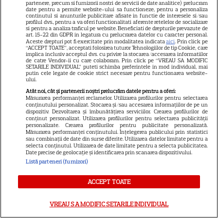
partenere, precum si furnizorii nostri de servicii de date analitice) prelucram
Sean Astin din „Stăpânul
date pentru a permite website-ului sa functioneze, pentru a personaliza
Inelelor” a fost nevoit să își
continutul si anunturile publicitare afisate in functie de interesele si/sau
profilul dvs., pentru a va oferi functionalitati aferente retelelor de socializare
vândă casa din cauza
si pentru a analiza traficul pe website. Beneficiati de drepturile prevazute de
art. 15-22 din GDPR in legatura cu prelucrarea datelor cu caracter personal.
14
salariului mic: Câți bani a
Aceste drepturi pot fi exercitate prin modalitatea indicata
aici
. Prin click pe
“ACCEPT TOATE”, acceptati folosirea tuturor Tehnologiilor de tip Cookie, care
primit de fapt
implica inclusiv acceptul dvs. cu privire la stocarea/accesarea informatiilor
de catre Vendor-ii cu care colaboram. Prin click pe “VREAU SA MODIFIC
SETARILE INDIVIDUAL” puteti schimba preferintele in mod individual, mai
putin cele legate de cookie strict necesare pentru functionarea website-
VEDETE STRĂINE
ului.
Elon Musk, atac la adresa
Atât noi, cât și partenerii noștri prelucrăm datele pentru a oferi:
Măsurarea performanței reclamelor. Utilizarea profilurilor pentru selectarea
regizorului premiat cu Oscar
conținutului personalizat. Stocarea și/sau accesarea informațiilor de pe un
dispozitiv. Dezvoltarea și îmbunătățirea serviciilor. Crearea profilurilor de
care a realizat documentarul
conținut personalizat. Utilizarea profilurilor pentru selectarea publicității
14
despre viața sa. Filmul are 232
personalizate. Crearea profilurilor pentru publicitate personalizată.
Măsurarea performanței conținutului. Înțelegerea publicului prin statistici
de minute
sau combinații de date din surse diferite. Utilizarea datelor limitate pentru a
selecta conținutul. Utilizarea de date limitate pentru a selecta publicitatea.
Date precise de geolocație și identificarea prin scanarea dispozitivului.
Listă parteneri (furnizori)
VEDETE STRĂINE
Marvel are un nou Black
ACCEPT TOATE
Panther. David Jonsson preia
moștenirea lui Chadwick
VREAU SA MODIFIC SETARILE INDIVIDUAL
3
Boseman