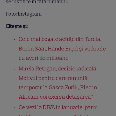
se justifice în fața nimănui.
Foto: Instagram
Citește și:
Cele mai bogate actrițe din Turcia.
Beren Saat, Hande Erçel și vedetele
cu averi de milioane
Mirela Retegan, decizie radicală.
Motivul pentru care renunță
temporar la Gasca Zurli: „Plec în
Africam voi exersa detașarea”
Ce vezi la DIVA în ianuarie: patru