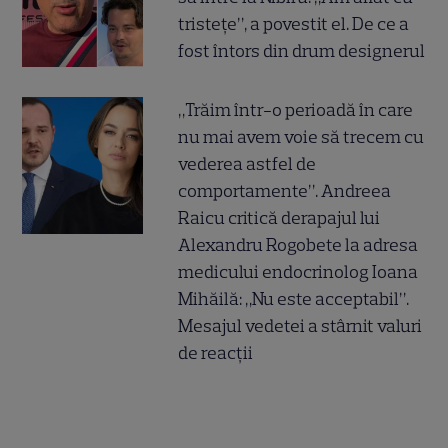
tristețe”, a povestit el. De ce a
fost întors din drum designerul
„Trăim într-o perioadă în care
nu mai avem voie să trecem cu
vederea astfel de
comportamente”. Andreea
Raicu critică derapajul lui
Alexandru Rogobete la adresa
medicului endocrinolog Ioana
Mihăilă: „Nu este acceptabil”.
Mesajul vedetei a stârnit valuri
de reacții