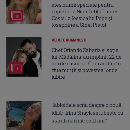
ales nume speciale pentru
copii: de la Nina, fetița Laurei
68
Cosoi, la Jessica lui Pepe și
Josephine a Ginei Pistol
VEDETE ROMÂNEŞTI
Chef Orlando Zaharia și soția
lui, Mădălina, au împlinit 22 de
ani de căsnicie. Cum arătau în
11
ziua nunții și povestea lor de
iubire
Tabloidele scriu despre o nouă
idilă: „Irina Shayk se iubește cu
starul mai mic cu 11 ani”