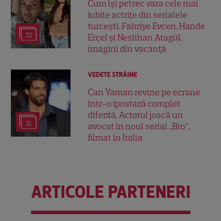
Cum își petrec vara cele mai
iubite actrițe din serialele
turcești. Fahriye Evcen, Hande
32
Erçel și Neslihan Atagül,
imagini din vacanță
VEDETE STRĂINE
Can Yaman revine pe ecrane
într-o ipostază complet
diferită. Actorul joacă un
31
avocat în noul serial „Bro”,
filmat în Italia
ARTICOLE PARTENERI