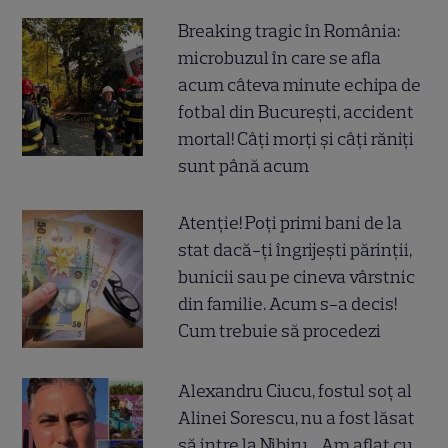
Breaking tragic în România:
microbuzul în care se afla
acum câteva minute echipa de
fotbal din București, accident
mortal! Câți morți și câți răniți
sunt până acum
Atenție! Poți primi bani de la
stat dacă-ți îngrijești părinții,
bunicii sau pe cineva vârstnic
din familie. Acum s-a decis!
Cum trebuie să procedezi
Alexandru Ciucu, fostul soț al
Alinei Sorescu, nu a fost lăsat
să intre la Nibiru. „Am aflat cu