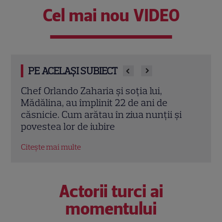
Cel mai nou VIDEO
PE ACELAȘI SUBIECT
Cine este Cosmin Curticăpean, soțul
Ceza
Laurei Cosoi. Afaceri, vârstă și povestea
dată
i
de iubire care durează de peste 10 ani
ales 
Citește mai multe
Citeș
Actorii turci ai
momentului