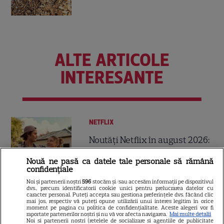
ALTE ARTICOLE
INTERESANTE
NETFLIX
Noutăți Netflix în august 2026:
Robert De Niro, „Nosferatu” și
Nouă ne pasă ca datele tale personale să rămână
noile sezoane din „Outer
confidențiale
16
Banks” și „Un veac de
Noi și partenerii noștri
596
stocăm și/sau accesăm informații pe dispozitivul
singurătate”
dvs., precum identificatorii cookie unici pentru prelucrarea datelor cu
caracter personal. Puteți accepta sau gestiona preferințele dvs. făcând clic
mai jos, respectiv vă puteți opune utilizării unui interes legitim în orice
moment pe pagina cu politica de confidențialitate. Aceste alegeri vor fi
VEDETE STRĂINE
raportate partenerilor noștri și nu vă vor afecta navigarea.
Mai multe detalii
Noi si partenerii nostri (retelele de socializare si agentiile de publicitate