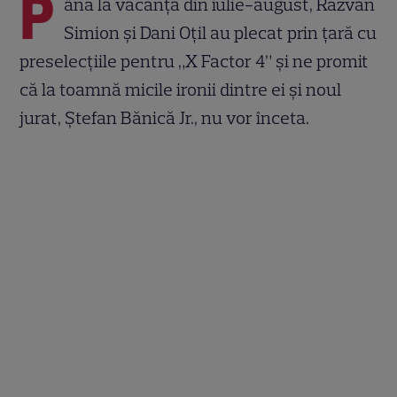
P
ână la vacanţa din iulie-august, Răzvan
Simion şi Dani Oţil au plecat prin ţară cu
preselecţiile pentru „X Factor 4” şi ne promit
că la toamnă micile ironii dintre ei şi noul
jurat, Ştefan Bănică Jr., nu vor înceta.