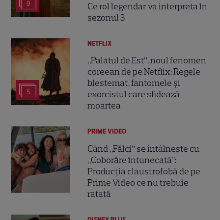
9
Ce rol legendar va interpreta în
sezonul 3
NETFLIX
„Palatul de Est”, noul fenomen
coreean de pe Netflix: Regele
blestemat, fantomele și
5
exorcistul care sfidează
moartea
PRIME VIDEO
Când „Fălci” se întâlnește cu
„Coborâre întunecată”:
Producția claustrofobă de pe
Prime Video ce nu trebuie
ratată
DISNEY PLUS