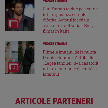
VEDETE STRĂINE
Can Yaman revine pe ecrane
într-o ipostază complet
diferită. Actorul joacă un
31
avocat în noul serial „Bro”,
filmat în Italia
VEDETE STRĂINE
Primele imagini de la nunta
Damlei Sönmez. Actrița din
„Legea familiei” s-a căsătorit
13
într-o ceremonie discretă la
Istanbul
ARTICOLE PARTENERI