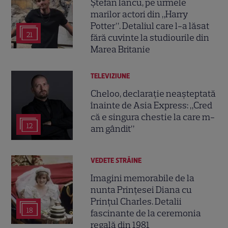
Ștefan Iancu, pe urmele
marilor actori din „Harry
Potter”. Detaliul care l-a lăsat
21
fără cuvinte la studiourile din
Marea Britanie
TELEVIZIUNE
Cheloo, declarație neașteptată
înainte de Asia Express: „Cred
că e singura chestie la care m-
12
am gândit”
VEDETE STRĂINE
Imagini memorabile de la
nunta Prințesei Diana cu
Prințul Charles. Detalii
18
fascinante de la ceremonia
regală din 1981