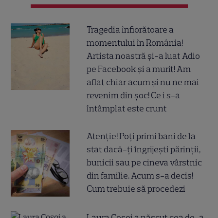
Tragedia înfiorătoare a
momentului în România!
Artista noastră și-a luat Adio
pe Facebook și a murit! Am
aflat chiar acum și nu ne mai
revenim din șoc! Ce i s-a
întâmplat este crunt
Atenție! Poți primi bani de la
stat dacă-ți îngrijești părinții,
bunicii sau pe cineva vârstnic
din familie. Acum s-a decis!
Cum trebuie să procedezi
Laura Cosoi a născut cea de-a