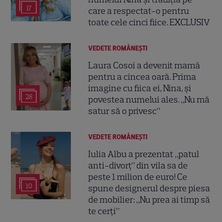
17
care a respectat-o pentru
toate cele cinci fiice. EXCLUSIV
VEDETE ROMÂNEŞTI
Laura Cosoi a devenit mamă
pentru a cincea oară. Prima
imagine cu fiica ei, Nina, și
28
povestea numelui ales. „Nu mă
satur să o privesc”
VEDETE ROMÂNEŞTI
Iulia Albu a prezentat „patul
anti-divorț” din vila sa de
peste 1 milion de euro! Ce
10
spune designerul despre piesa
de mobilier: „Nu prea ai timp să
te cerți”