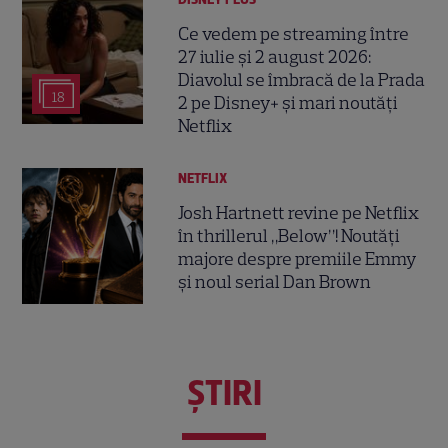
Ce vedem pe streaming între
27 iulie și 2 august 2026:
Diavolul se îmbracă de la Prada
18
2 pe Disney+ și mari noutăți
Netflix
NETFLIX
Josh Hartnett revine pe Netflix
în thrillerul „Below”! Noutăți
majore despre premiile Emmy
și noul serial Dan Brown
ŞTIRI