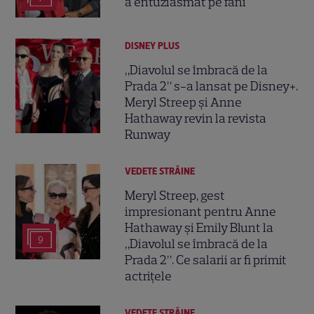
a entuziasmat pe fani
DISNEY PLUS
„Diavolul se îmbracă de la
Prada 2” s-a lansat pe Disney+.
Meryl Streep și Anne
Hathaway revin la revista
Runway
VEDETE STRĂINE
Meryl Streep, gest
impresionant pentru Anne
Hathaway și Emily Blunt la
9
„Diavolul se îmbracă de la
Prada 2”. Ce salarii ar fi primit
actrițele
VEDETE STRĂINE