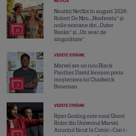
NETFLIX
Noutăți Netflix în august 2026:
Robert De Niro, „Nosferatu” și
noile sezoane din „Outer
16
Banks” și „Un veac de
singurătate”
VEDETE STRĂINE
Marvel are un nou Black
Panther. David Jonsson preia
moștenirea lui Chadwick
3
Boseman
VEDETE STRĂINE
Ryan Gosling este noul Ghost
Rider din Universul Marvel.
Anunțul făcut la Comic-Con i-
7