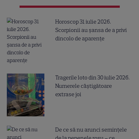
Horoscop 31 iulie 2026.
Scorpionii au șansa de a privi
dincolo de aparențe
Tragerile loto din 30 iulie 2026.
Numerele câştigătoare
extrase joi
De ce să nu arunci semințele
de la pepenele roșu – ce