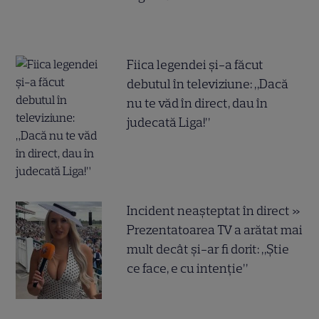
Fiica legendei și-a făcut
debutul în televiziune: „Dacă
nu te văd în direct, dau în
judecată Liga!”
Incident neașteptat în direct »
Prezentatoarea TV a arătat mai
mult decât și-ar fi dorit: „Știe
ce face, e cu intenție”