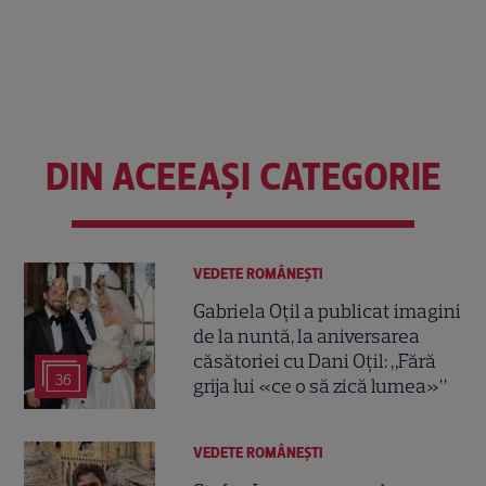
DIN ACEEAȘI CATEGORIE
VEDETE ROMÂNEŞTI
Gabriela Oțil a publicat imagini
de la nuntă, la aniversarea
căsătoriei cu Dani Oțil: „Fără
36
grija lui «ce o să zică lumea»”
VEDETE ROMÂNEŞTI