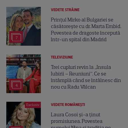
VEDETE STRĂINE
Prințul Mirko al Bulgariei se
căsătorește cu dr. Marta Embid.
Povestea de dragoste începută
7
într-un spital din Madrid
TELEVIZIUNE
Trei cupluri revin la „Insula
Iubirii – Reuniuni”. Ce se
întâmplă când se întâlnesc din
4
nou cu Radu Vâlcan
VEDETE ROMÂNEŞTI
Exclusiv
Laura Cosoi și-a ținut
promisiunea. Povestea
numelui Nina și tradiția pe