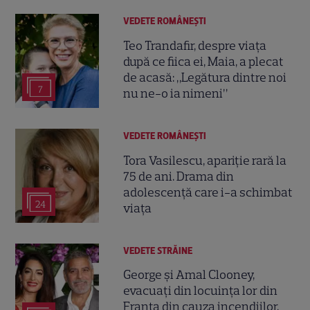
VEDETE ROMÂNEŞTI
Teo Trandafir, despre viața
după ce fiica ei, Maia, a plecat
de acasă: „Legătura dintre noi
7
nu ne-o ia nimeni”
VEDETE ROMÂNEŞTI
Tora Vasilescu, apariție rară la
75 de ani. Drama din
adolescență care i-a schimbat
24
viața
VEDETE STRĂINE
George și Amal Clooney,
evacuați din locuința lor din
Franța din cauza incendiilor.