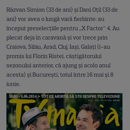
Răzvan Simion (33 de ani) şi Dani Oţil (33 de
ani) vor avea o lungă vară fierbinte: au
început preselecţiile pentru „X Factor” 4. Au
plecat deja în caravană şi vor trece prin
Craiova, Sibiu, Arad, Cluj, Iaşi, Galaţi (i-au
promis lui Florin Ristei, câştigătorului
sezonului anterior, că ajung şi acolo anul
acesta) şi Bucureşti, totul între 16 mai şi 8
iunie.