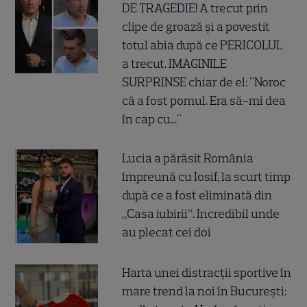
DE TRAGEDIE! A trecut prin
clipe de groază și a povestit
totul abia după ce PERICOLUL
a trecut. IMAGINILE
SURPRINSE chiar de el: "Noroc
că a fost pomul. Era să-mi dea
în cap cu..."
Lucia a părăsit România
împreună cu Iosif, la scurt timp
după ce a fost eliminată din
„Casa iubirii”. Incredibil unde
au plecat cei doi
Harta unei distracții sportive în
mare trend la noi în București: