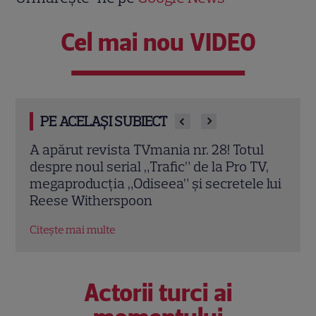
Cel mai nou VIDEO
PE ACELAȘI SUBIECT
ul
A apărut noul număr TVmania! Florin
A ap
TV,
Răducioiu aduce magia Mondialului pe
revi
 lui
coperta noii ediții
spun
Citește mai multe
Citeș
Actorii turci ai