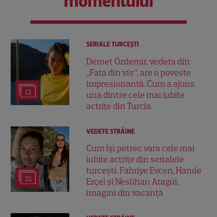
momentului
SERIALE TURCEŞTI
Demet Özdemir, vedeta din
„Fata din vis”, are o poveste
impresionantă. Cum a ajuns
12
una dintre cele mai iubite
actrițe din Turcia
VEDETE STRĂINE
Cum își petrec vara cele mai
iubite actrițe din serialele
turcești. Fahriye Evcen, Hande
32
Erçel și Neslihan Atagül,
imagini din vacanță