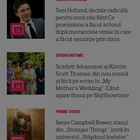
Tom Holland, decizie radicală
pentru noul său film! Ce
promisiune a făcut actorul
13
după momentele virale în care
a făcut senzație prin dans
SKYSHOWTIME
Scarlett Johansson și Kristin
Scott Thomas, din nou mamă
și fiică pe ecran în „My
13
Mother's Wedding”. Când
apare filmul pe SkyShowtime
PRIME VIDEO
Jamie Campbell Bower, starul
din „Stranger Things”, intră în
universul „Stăpânul Inelelor”.