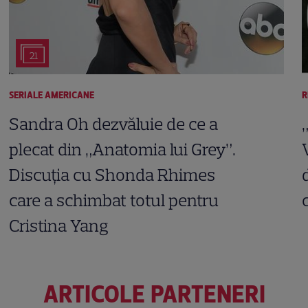
21
SERIALE AMERICANE
R
Sandra Oh dezvăluie de ce a
plecat din „Anatomia lui Grey”.
Discuția cu Shonda Rhimes
care a schimbat totul pentru
Cristina Yang
ARTICOLE PARTENERI