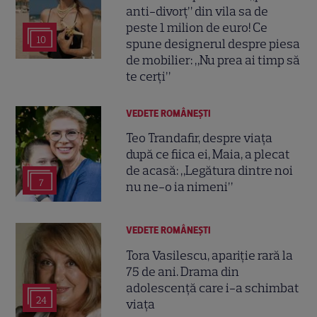
anti-divorț” din vila sa de
peste 1 milion de euro! Ce
10
spune designerul despre piesa
de mobilier: „Nu prea ai timp să
te cerți”
VEDETE ROMÂNEŞTI
Teo Trandafir, despre viața
după ce fiica ei, Maia, a plecat
de acasă: „Legătura dintre noi
7
nu ne-o ia nimeni”
VEDETE ROMÂNEŞTI
Tora Vasilescu, apariție rară la
75 de ani. Drama din
adolescență care i-a schimbat
24
viața