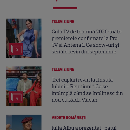
TELEVIZIUNE
Grila TV de toamnă 2026: toate
premierele confirmate la Pro
TV și Antena 1. Ce show-uri și
9
seriale revin din septembrie
TELEVIZIUNE
Trei cupluri revin la „Insula
Iubirii – Reuniuni”. Ce se
întâmplă când se întâlnesc din
4
nou cu Radu Vâlcan
VEDETE ROMÂNEŞTI
Iulia Albu a prezentat „patul