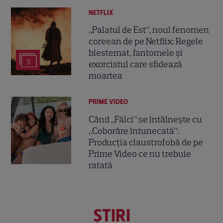
NETFLIX
„Palatul de Est”, noul fenomen
coreean de pe Netflix: Regele
blestemat, fantomele și
5
exorcistul care sfidează
moartea
PRIME VIDEO
Când „Fălci” se întâlnește cu
„Coborâre întunecată”:
Producția claustrofobă de pe
Prime Video ce nu trebuie
ratată
ŞTIRI