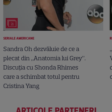
21
SERIALE AMERICANE
R
Sandra Oh dezvăluie de ce a
plecat din „Anatomia lui Grey”.
Discuția cu Shonda Rhimes
care a schimbat totul pentru
Cristina Yang
ARTICOLE PARTENERI