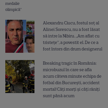
Alexandru Ciucu, fostul soț al
Alinei Sorescu, nu a fost lăsat
să intre la Nibiru. „Am aflat cu
tristețe”, a povestit el. De ce a
fost întors din drum designerul
Breaking tragic în România:
microbuzul în care se afla
acum câteva minute echipa de
fotbal din București, accident
mortal! Câți morți și câți răniți
sunt până acum