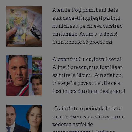
Atenție! Poți primi bani de la
stat dacă-ți îngrijești părinții,
bunicii sau pe cineva vârstnic
din familie. Acum s-a decis!
Cum trebuie să procedezi
Alexandru Ciucu, fostul soț al
Alinei Sorescu, nu a fost lăsat
să intre la Nibiru. „Am aflat cu
tristețe”, a povestit el. De ce a
fost întors din drum designerul
„Trăim într-o perioadă în care
nu mai avem voie să trecem cu
vederea astfel de