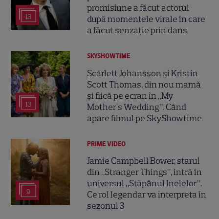
promisiune a făcut actorul
13
după momentele virale în care
a făcut senzație prin dans
SKYSHOWTIME
Scarlett Johansson și Kristin
Scott Thomas, din nou mamă
și fiică pe ecran în „My
13
Mother's Wedding”. Când
apare filmul pe SkyShowtime
PRIME VIDEO
Jamie Campbell Bower, starul
din „Stranger Things”, intră în
universul „Stăpânul Inelelor”.
9
Ce rol legendar va interpreta în
sezonul 3