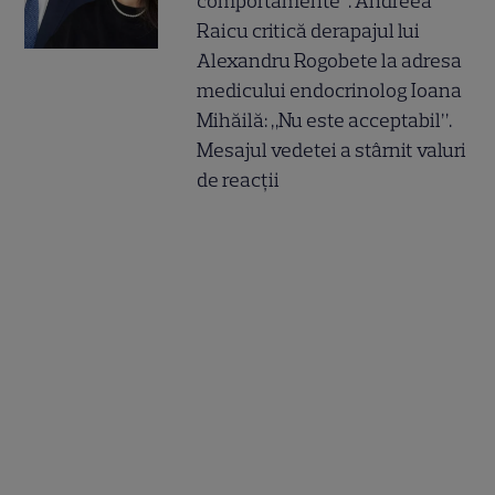
comportamente”. Andreea
Raicu critică derapajul lui
Alexandru Rogobete la adresa
medicului endocrinolog Ioana
Mihăilă: „Nu este acceptabil”.
Mesajul vedetei a stârnit valuri
de reacții