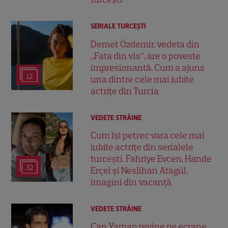
SERIALE TURCEŞTI
Demet Özdemir, vedeta din
„Fata din vis”, are o poveste
impresionantă. Cum a ajuns
12
una dintre cele mai iubite
actrițe din Turcia
VEDETE STRĂINE
Cum își petrec vara cele mai
iubite actrițe din serialele
turcești. Fahriye Evcen, Hande
32
Erçel și Neslihan Atagül,
imagini din vacanță
VEDETE STRĂINE
Can Yaman revine pe ecrane