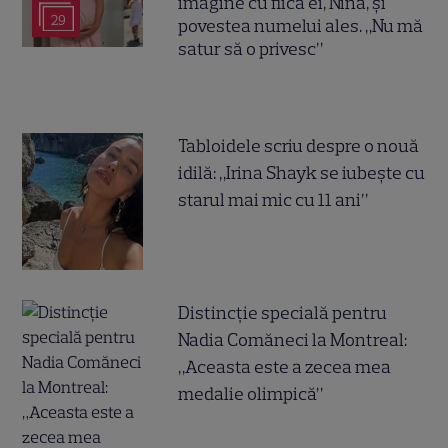
imagine cu fiica ei, Nina, și
29
povestea numelui ales. „Nu mă
satur să o privesc”
Tabloidele scriu despre o nouă
idilă: „Irina Shayk se iubește cu
starul mai mic cu 11 ani”
Distincție specială pentru
Nadia Comăneci la Montreal:
„Aceasta este a zecea mea
medalie olimpică”