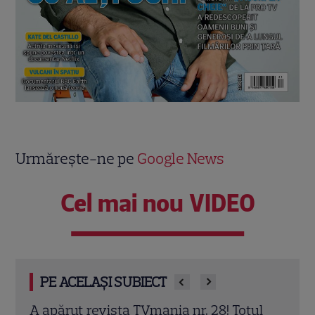
Urmărește-ne pe
Google News
Cel mai nou VIDEO
PE ACELAȘI SUBIECT
ul
A apărut noul număr TVmania! Florin
A ap