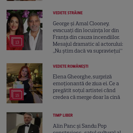
VEDETE STRĂINE
George și Amal Clooney,
evacuați din locuința lor din
Franța din cauza incendiilor.
13
Mesajul dramatic al actorului:
„Nu știm dacă va supraviețui”
VEDETE ROMÂNEŞTI
Elena Gheorghe, surpriză
emoționantă de ziua ei. Ce a
pregătit soțul artistei când
15
credea că merge doar la cină
TIMP LIBER
Alin Panc și Sandu Pop
construiesc „satul cultural al