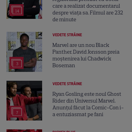
care a realizat documentarul
14
despre viața sa. Filmul are 232
de minute
VEDETE STRĂINE
Marvel are un nou Black
Panther. David Jonsson preia
moștenirea lui Chadwick
3
Boseman
VEDETE STRĂINE
Ryan Gosling este noul Ghost
Rider din Universul Marvel.
Anunțul făcut la Comic-Con i-
7
a entuziasmat pe fani