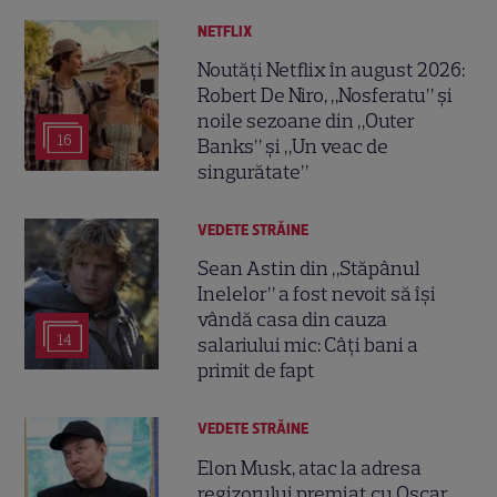
NETFLIX
Noutăți Netflix în august 2026:
Robert De Niro, „Nosferatu” și
noile sezoane din „Outer
16
Banks” și „Un veac de
singurătate”
VEDETE STRĂINE
Sean Astin din „Stăpânul
Inelelor” a fost nevoit să își
vândă casa din cauza
14
salariului mic: Câți bani a
primit de fapt
VEDETE STRĂINE
Elon Musk, atac la adresa
regizorului premiat cu Oscar