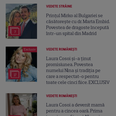
VEDETE STRĂINE
Prințul Mirko al Bulgariei se
căsătorește cu dr. Marta Embid.
Povestea de dragoste începută
7
într-un spital din Madrid
VEDETE ROMÂNEŞTI
Exclusiv
Laura Cosoi și-a ținut
promisiunea. Povestea
numelui Nina și tradiția pe
17
care a respectat-o pentru
toate cele cinci fiice. EXCLUSIV
VEDETE ROMÂNEŞTI
Laura Cosoi a devenit mamă
pentru a cincea oară. Prima