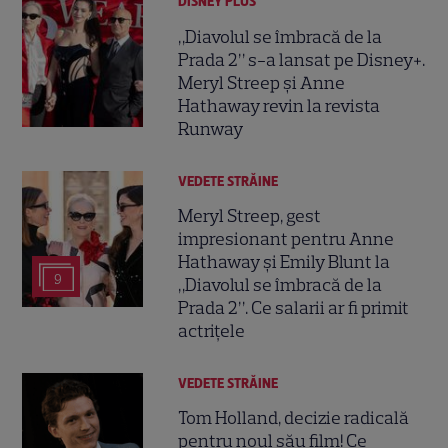
DISNEY PLUS
„Diavolul se îmbracă de la
Prada 2” s-a lansat pe Disney+.
Meryl Streep și Anne
Hathaway revin la revista
Runway
VEDETE STRĂINE
Meryl Streep, gest
impresionant pentru Anne
Hathaway și Emily Blunt la
9
„Diavolul se îmbracă de la
Prada 2”. Ce salarii ar fi primit
actrițele
VEDETE STRĂINE
Tom Holland, decizie radicală
pentru noul său film! Ce