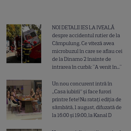
NOI DETALII IES LA IVEALĂ
despre accidentul rutier de la
Câmpulung. Ce viteză avea
microbuzul în care se aflau cei
de la Dinamo 2 înainte de
intrarea în curbă: "A venit în..."
Un nou concurent intră în
„Casa iubirii” și face furori
printre fete! Nu ratați ediția de
sâmbătă, 1 august, difuzată de
la 16:00 și 19:00, la Kanal D