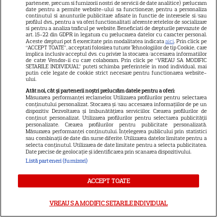
Avantaje
partenere, precum si furnizorii nostri de servicii de date analitice) prelucram
date pentru a permite website-ului sa functioneze, pentru a personaliza
continutul si anunturile publicitare afisate in functie de interesele si/sau
Elle
profilul dvs., pentru a va oferi functionalitati aferente retelelor de socializare
si pentru a analiza traficul pe website. Beneficiati de drepturile prevazute de
Unica
art. 15-22 din GDPR in legatura cu prelucrarea datelor cu caracter personal.
Aceste drepturi pot fi exercitate prin modalitatea indicata
aici
. Prin click pe
Retete practice
“ACCEPT TOATE”, acceptati folosirea tuturor Tehnologiilor de tip Cookie, care
implica inclusiv acceptul dvs. cu privire la stocarea/accesarea informatiilor
de catre Vendor-ii cu care colaboram. Prin click pe “VREAU SA MODIFIC
SETARILE INDIVIDUAL” puteti schimba preferintele in mod individual, mai
putin cele legate de cookie strict necesare pentru functionarea website-
URMĂREȘTE-NE PE
ului.
Atât noi, cât și partenerii noștri prelucrăm datele pentru a oferi:
Măsurarea performanței reclamelor. Utilizarea profilurilor pentru selectarea
conținutului personalizat. Stocarea și/sau accesarea informațiilor de pe un
dispozitiv. Dezvoltarea și îmbunătățirea serviciilor. Crearea profilurilor de
conținut personalizat. Utilizarea profilurilor pentru selectarea publicității
personalizate. Crearea profilurilor pentru publicitate personalizată.
Copyright
2026
Ringier Romania – Toate Drepturile rezervate
Măsurarea performanței conținutului. Înțelegerea publicului prin statistici
sau combinații de date din surse diferite. Utilizarea datelor limitate pentru a
selecta conținutul. Utilizarea de date limitate pentru a selecta publicitatea.
Date precise de geolocație și identificarea prin scanarea dispozitivului.
Listă parteneri (furnizori)
Pariază responsabil! Decizia ONJN nr. 821/25.09.2025.
ACCEPT TOATE
Jocurile de noroc sunt interzise minorilor.
VREAU SA MODIFIC SETARILE INDIVIDUAL