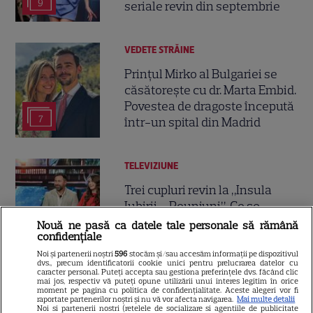
9
seriale revin din septembrie
VEDETE STRĂINE
Prințul Mirko al Bulgariei se
căsătorește cu dr. Marta Embid.
Povestea de dragoste începută
7
într-un spital din Madrid
TELEVIZIUNE
Trei cupluri revin la „Insula
Iubirii – Reuniuni”. Ce se
întâmplă când se întâlnesc din
Nouă ne pasă ca datele tale personale să rămână
4
confidențiale
nou cu Radu Vâlcan
Noi și partenerii noștri
596
stocăm și/sau accesăm informații pe dispozitivul
dvs., precum identificatorii cookie unici pentru prelucrarea datelor cu
caracter personal. Puteți accepta sau gestiona preferințele dvs. făcând clic
VEDETE ROMÂNEŞTI
mai jos, respectiv vă puteți opune utilizării unui interes legitim în orice
Exclusiv
moment pe pagina cu politica de confidențialitate. Aceste alegeri vor fi
raportate partenerilor noștri și nu vă vor afecta navigarea.
Mai multe detalii
Laura Cosoi și-a ținut
Noi si partenerii nostri (retelele de socializare si agentiile de publicitate