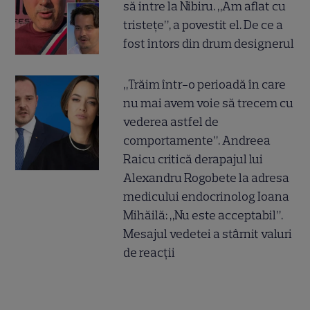
să intre la Nibiru. „Am aflat cu
tristețe”, a povestit el. De ce a
fost întors din drum designerul
„Trăim într-o perioadă în care
nu mai avem voie să trecem cu
vederea astfel de
comportamente”. Andreea
Raicu critică derapajul lui
Alexandru Rogobete la adresa
medicului endocrinolog Ioana
Mihăilă: „Nu este acceptabil”.
Mesajul vedetei a stârnit valuri
de reacții