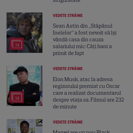
singurătate”
VEDETE STRĂINE
Sean Astin din „Stăpânul
Inelelor” a fost nevoit să își
vândă casa din cauza
14
salariului mic: Câți bani a
primit de fapt
VEDETE STRĂINE
Elon Musk, atac la adresa
regizorului premiat cu Oscar
care a realizat documentarul
14
despre viața sa. Filmul are 232
de minute
VEDETE STRĂINE
Marvel are un nou Black