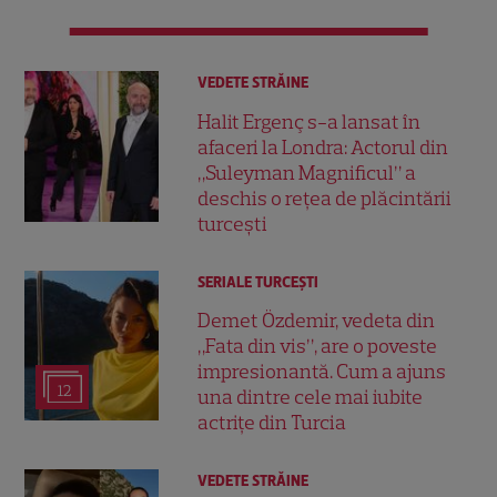
VEDETE STRĂINE
Halit Ergenç s-a lansat în
afaceri la Londra: Actorul din
„Suleyman Magnificul” a
deschis o rețea de plăcintării
turcești
SERIALE TURCEŞTI
Demet Özdemir, vedeta din
„Fata din vis”, are o poveste
impresionantă. Cum a ajuns
12
una dintre cele mai iubite
actrițe din Turcia
VEDETE STRĂINE