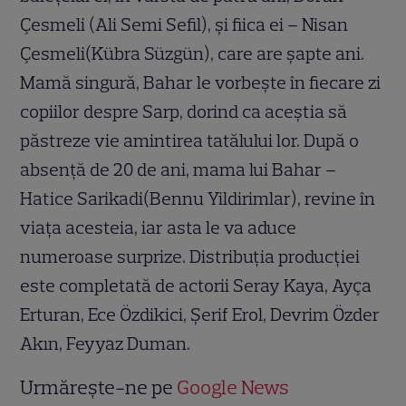
Çesmeli (Ali Semi Sefil), și fiica ei – Nisan
Çesmeli(Kübra Süzgün), care are șapte ani.
Mamă singură, Bahar le vorbește în fiecare zi
copiilor despre Sarp, dorind ca aceștia să
păstreze vie amintirea tatălului lor. După o
absență de 20 de ani, mama lui Bahar –
Hatice Sarikadi(Bennu Yildirimlar), revine în
viața acesteia, iar asta le va aduce
numeroase surprize. Distribuția producției
este completată de actorii Seray Kaya, Ayça
Erturan, Ece Özdikici, Şerif Erol, Devrim Özder
Akın, Feyyaz Duman.
Urmărește-ne pe
Google News