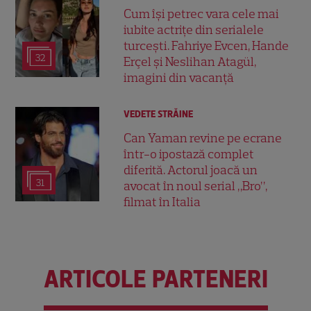
Cum își petrec vara cele mai
iubite actrițe din serialele
turcești. Fahriye Evcen, Hande
32
Erçel și Neslihan Atagül,
imagini din vacanță
VEDETE STRĂINE
Can Yaman revine pe ecrane
într-o ipostază complet
diferită. Actorul joacă un
31
avocat în noul serial „Bro”,
filmat în Italia
ARTICOLE PARTENERI