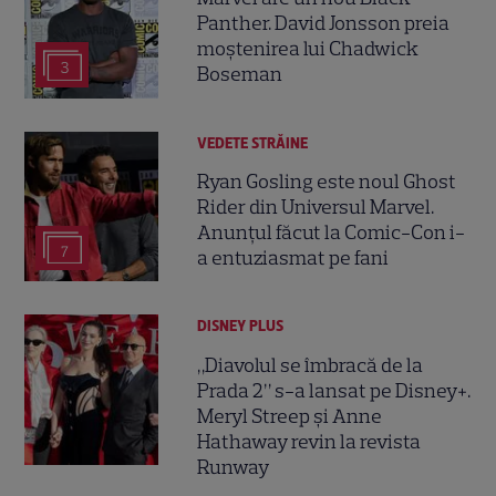
Panther. David Jonsson preia
moștenirea lui Chadwick
3
Boseman
VEDETE STRĂINE
Ryan Gosling este noul Ghost
Rider din Universul Marvel.
Anunțul făcut la Comic-Con i-
7
a entuziasmat pe fani
DISNEY PLUS
„Diavolul se îmbracă de la
Prada 2” s-a lansat pe Disney+.
Meryl Streep și Anne
Hathaway revin la revista
Runway