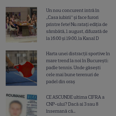
Un nou concurent intră în
„Casa iubirii” și face furori
printre fete! Nu ratați ediția de
sâmbătă, 1 august, difuzată de
la 16:00 și 19:00, la Kanal D
Harta unei distracții sportive în
mare trend la noi în București:
padle tennis. Unde găsești
cele mai bune terenuri de
padel din oraș
CE ASCUNDE ultima CIFRA a
CNP-ului? Dacă ai 3 sau 8
însemană că...