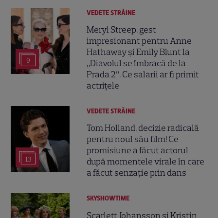
VEDETE STRĂINE
Meryl Streep, gest
impresionant pentru Anne
Hathaway și Emily Blunt la
9
„Diavolul se îmbracă de la
Prada 2”. Ce salarii ar fi primit
actrițele
VEDETE STRĂINE
Tom Holland, decizie radicală
pentru noul său film! Ce
promisiune a făcut actorul
13
după momentele virale în care
a făcut senzație prin dans
SKYSHOWTIME
Scarlett Johansson și Kristin