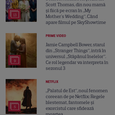
Scott Thomas, din nou mamă
și fiică pe ecran în „My
13
Mother's Wedding”. Când
apare filmul pe SkyShowtime
PRIME VIDEO
Jamie Campbell Bower, starul
din „Stranger Things”, intră în
universul „Stăpânul Inelelor”.
9
Ce rol legendar va interpreta în
sezonul 3
NETFLIX
„Palatul de Est”, noul fenomen
coreean de pe Netflix: Regele
blestemat, fantomele și
5
exorcistul care sfidează
moartea