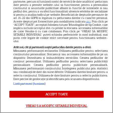
partenere, precum si furnizorii nostri de servicii de date analitice) prelucram
promisiunea. Povestea
date pentru a permite website-ului sa functioneze, pentru a personaliza
continutul si anunturile publicitare afisate in functie de interesele si/sau
numelui Nina și tradiția pe
profilul dvs., pentru a va oferi functionalitati aferente retelelor de socializare
17
care a respectat-o pentru
si pentru a analiza traficul pe website. Beneficiati de drepturile prevazute de
art. 15-22 din GDPR in legatura cu prelucrarea datelor cu caracter personal.
toate cele cinci fiice. EXCLUSIV
Aceste drepturi pot fi exercitate prin modalitatea indicata
aici
. Prin click pe
“ACCEPT TOATE”, acceptati folosirea tuturor Tehnologiilor de tip Cookie, care
implica inclusiv acceptul dvs. cu privire la stocarea/accesarea informatiilor
de catre Vendor-ii cu care colaboram. Prin click pe “VREAU SA MODIFIC
VEDETE ROMÂNEŞTI
SETARILE INDIVIDUAL” puteti schimba preferintele in mod individual, mai
putin cele legate de cookie strict necesare pentru functionarea website-
ului.
Laura Cosoi a devenit mamă
Atât noi, cât și partenerii noștri prelucrăm datele pentru a oferi:
pentru a cincea oară. Prima
Măsurarea performanței reclamelor. Utilizarea profilurilor pentru selectarea
imagine cu fiica ei, Nina, și
conținutului personalizat. Stocarea și/sau accesarea informațiilor de pe un
dispozitiv. Dezvoltarea și îmbunătățirea serviciilor. Crearea profilurilor de
29
povestea numelui ales. „Nu mă
conținut personalizat. Utilizarea profilurilor pentru selectarea publicității
personalizate. Crearea profilurilor pentru publicitate personalizată.
satur să o privesc”
Măsurarea performanței conținutului. Înțelegerea publicului prin statistici
sau combinații de date din surse diferite. Utilizarea datelor limitate pentru a
selecta conținutul. Utilizarea de date limitate pentru a selecta publicitatea.
VEDETE ROMÂNEŞTI
Date precise de geolocație și identificarea prin scanarea dispozitivului.
Listă parteneri (furnizori)
Iulia Albu a prezentat „patul
anti-divorț” din vila sa de
ACCEPT TOATE
peste 1 milion de euro! Ce
10
spune designerul despre piesa
VREAU SA MODIFIC SETARILE INDIVIDUAL
de mobilier: „Nu prea ai timp să