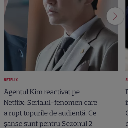
NETFLIX
S
Agentul Kim reactivat pe
Netflix: Serialul-fenomen care
a rupt topurile de audiență. Ce
șanse sunt pentru Sezonul 2