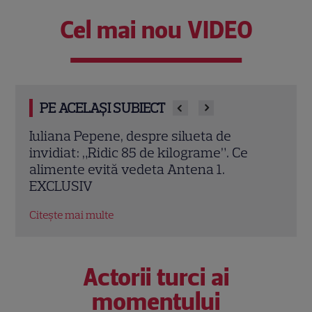
Cel mai nou VIDEO
PE ACELAȘI SUBIECT
Vedetele de la Hollywood care nu s-au
„Pov
căsătorit niciodată. De ce Leonardo
anim
DiCaprio și Charlize Theron au evitat
The 
altarul
cine
Citește mai multe
Citeș
Actorii turci ai
momentului