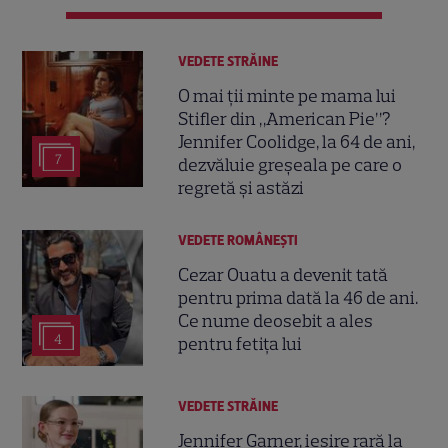
VEDETE STRĂINE
O mai ții minte pe mama lui
Stifler din „American Pie”?
Jennifer Coolidge, la 64 de ani,
7
dezvăluie greșeala pe care o
regretă și astăzi
VEDETE ROMÂNEŞTI
Cezar Ouatu a devenit tată
pentru prima dată la 46 de ani.
Ce nume deosebit a ales
4
pentru fetița lui
VEDETE STRĂINE
Jennifer Garner, ieșire rară la