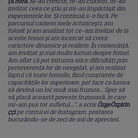
ț
a mea.
M-au crescut, m-au cultivat, m-au
învățat ceea ce ştiu şi mi-au împărtăşit din
experiențele lor. Şi continuă s-o facă. Pe
parcursul carierei mele actoriceşti, am
folosit şi am analizat tot ce-am învățat de la
aceste femei şi am încercat să creez
caractere dinamice şi realiste. În consecință,
am învățat şi mai multe lucruri despre femei.
Am aflat că pot înfrunta orice dificultăți prin
perseverența lor de neegalat, şi am realizat
faptul că toate femeile, fiind conştiente de
capacitățile lor superioare, pot face ca lumea
să devină un loc mult mai frumos… Sper să
vă placă această poveste frumoasă, în care
mi-am pus tot sufletul…”, a scris
Ö
zge
Ö
zpirin
çç
i
pe contul ei de Instagram, postarea
bucurându-se de zeci de mii de aprecieri.