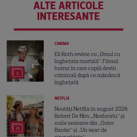
ALTE ARTICOLE
INTERESANTE
CINEMA
Eli Roth revine cu „Omul cu
înghețata mortală”. Filmul
horror în care copiii devin
5
criminali după ce mănâncă
înghețată
NETFLIX
Noutăți Netflix în august 2026:
Robert De Niro, „Nosferatu” și
noile sezoane din „Outer
16
Banks” și „Un veac de