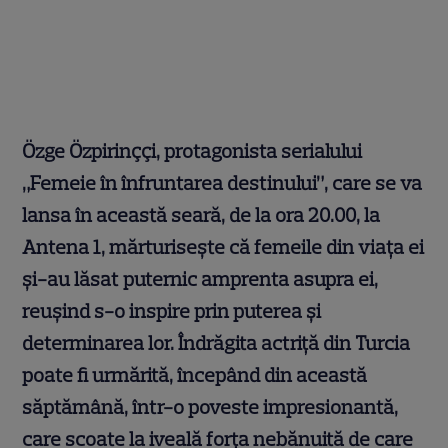
Özge Özpirinççi, protagonista serialului
„Femeie în înfruntarea destinului”, care se va
lansa în această seară, de la ora 20.00, la
Antena 1, mărturise
ș
te c
ă
femeile din via
ț
a ei
ș
i-au l
ă
sat puternic amprenta asupra ei,
reu
ș
ind s-o inspire prin puterea
ș
i
determinarea lor.
Î
ndr
ă
gita actri
ț
ă
din Turcia
poate fi urm
ă
rit
ă
, începând din această
săptămână, într-o poveste impresionantă,
care scoate la iveală for
ț
a nebănuită de care