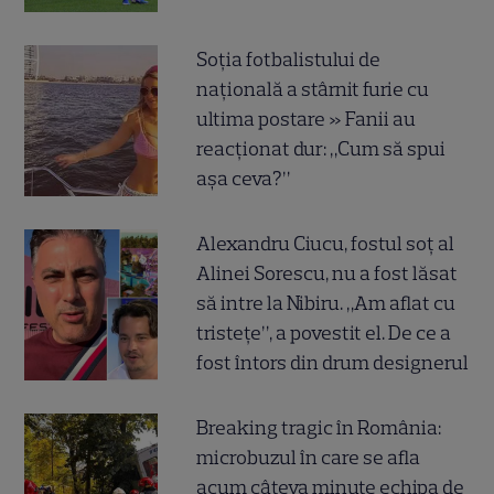
Soția fotbalistului de
națională a stârnit furie cu
ultima postare » Fanii au
reacționat dur: „Cum să spui
așa ceva?”
Alexandru Ciucu, fostul soț al
Alinei Sorescu, nu a fost lăsat
să intre la Nibiru. „Am aflat cu
tristețe”, a povestit el. De ce a
fost întors din drum designerul
Breaking tragic în România:
microbuzul în care se afla
acum câteva minute echipa de