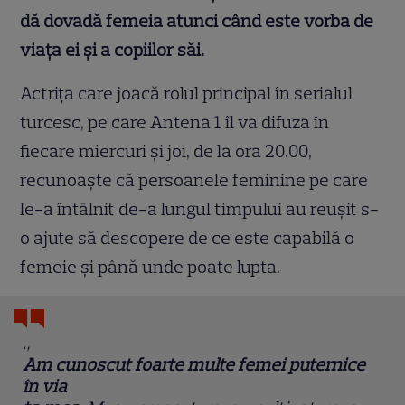
dă dovadă femeia atunci c
â
nd este vorba de
via
ț
a ei
ș
i a copiilor s
ă
i.
Actrița care joacă rolul principal în serialul
turcesc, pe care Antena 1 îl va difuza în
fiecare miercuri și joi, de la ora 20.00,
recunoaște că persoanele feminine pe care
le-a întâlnit de-a lungul timpului au reușit s-
o ajute să descopere de ce este capabilă o
femeie și până unde poate lupta.
„
Am cunoscut foarte multe femei puternice
în via