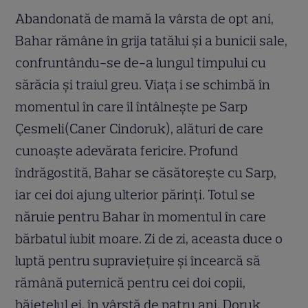
Abandonată de mamă la vârsta de opt ani,
Bahar rămâne în grija tatălui și a bunicii sale,
confruntându-se de-a lungul timpului cu
sărăcia și traiul greu. Viața i se schimbă în
momentul în care îl întâlnește pe Sarp
Çesmeli(Caner Cindoruk), alături de care
cunoaște adevărata fericire. Profund
îndrăgostită, Bahar se căsătorește cu Sarp,
iar cei doi ajung ulterior părinți. Totul se
năruie pentru Bahar în momentul în care
bărbatul iubit moare. Zi de zi, aceasta duce o
luptă pentru supraviețuire și încearcă să
rămână puternică pentru cei doi copii,
băiețelul ei, în vârstă de patru ani, Doruk