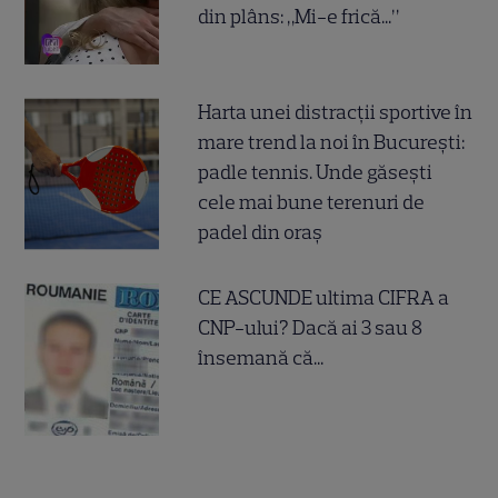
din plâns: „Mi-e frică...”
Harta unei distracții sportive în
mare trend la noi în București:
padle tennis. Unde găsești
cele mai bune terenuri de
padel din oraș
CE ASCUNDE ultima CIFRA a
CNP-ului? Dacă ai 3 sau 8
însemană că...