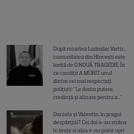
După moartea Ludmilei Vartic,
comunitatea din Hîncești este
lovită de O NOUĂ TRAGEDIE. În
ce condiții A MURIT unul
dintre cei mai respectați
polițiști: "Le dorim putere,
credință și alinare pentru a..."
Daniela și Valentin, în pragul
despărțirii? Cei doi s-au strâns
în brațe și abia s-au putut opri