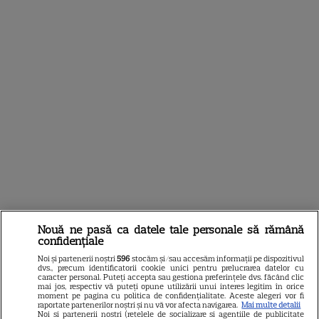
DIN ACEEAȘI CATEGORIE
Nouă ne pasă ca datele tale personale să rămână
confidențiale
Noi și partenerii noștri
596
stocăm și/sau accesăm informații pe dispozitivul
dvs., precum identificatorii cookie unici pentru prelucrarea datelor cu
caracter personal. Puteți accepta sau gestiona preferințele dvs. făcând clic
VEDETE STRĂINE
mai jos, respectiv vă puteți opune utilizării unui interes legitim în orice
moment pe pagina cu politica de confidențialitate. Aceste alegeri vor fi
raportate partenerilor noștri și nu vă vor afecta navigarea.
Mai multe detalii
Vincent Pastore a murit la 80
Noi si partenerii nostri (retelele de socializare si agentiile de publicitate