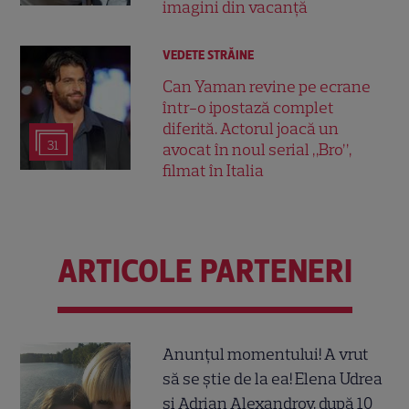
imagini din vacanță
VEDETE STRĂINE
Can Yaman revine pe ecrane
într-o ipostază complet
diferită. Actorul joacă un
31
avocat în noul serial „Bro”,
filmat în Italia
ARTICOLE PARTENERI
Anunțul momentului! A vrut
să se știe de la ea! Elena Udrea
și Adrian Alexandrov, după 10