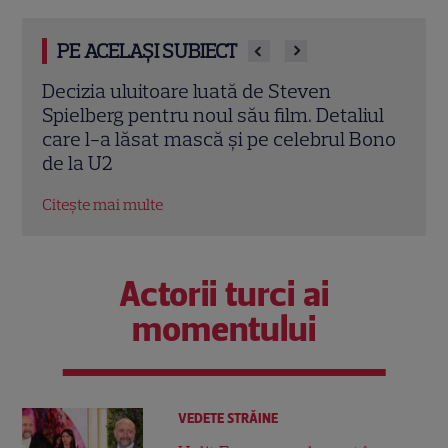
PE ACELAȘI SUBIECT
Thrillerul „Tuner” cu Leo Woodall și
„Mis
iul
Dustin Hoffman ajunge în cinema. Totul
desp
Bono
despre filmul unde un acordor de piane
Gyll
devine spărgător de seifuri
Citeș
Citește mai multe
Actorii turci ai
momentului
VEDETE STRĂINE