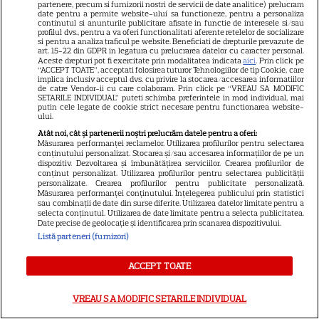
partenere, precum si furnizorii nostri de servicii de date analitice) prelucram
de ani. Actorul din „Clanul
date pentru a permite website-ului sa functioneze, pentru a personaliza
continutul si anunturile publicitare afisate in functie de interesele si/sau
Soprano” era celebru pentru
profilul dvs., pentru a va oferi functionalitati aferente retelelor de socializare
4
rolul lui Big Pussy
si pentru a analiza traficul pe website. Beneficiati de drepturile prevazute de
art. 15-22 din GDPR in legatura cu prelucrarea datelor cu caracter personal.
Aceste drepturi pot fi exercitate prin modalitatea indicata
aici
. Prin click pe
“ACCEPT TOATE”, acceptati folosirea tuturor Tehnologiilor de tip Cookie, care
implica inclusiv acceptul dvs. cu privire la stocarea/accesarea informatiilor
VEDETE STRĂINE
de catre Vendor-ii cu care colaboram. Prin click pe “VREAU SA MODIFIC
SETARILE INDIVIDUAL” puteti schimba preferintele in mod individual, mai
putin cele legate de cookie strict necesare pentru functionarea website-
Angélique Boyer, la 15 ani de la
ului.
„Teresa”: cum arată azi actrița
Atât noi, cât și partenerii noștri prelucrăm datele pentru a oferi:
care a cucerit România
Măsurarea performanței reclamelor. Utilizarea profilurilor pentru selectarea
conținutului personalizat. Stocarea și/sau accesarea informațiilor de pe un
12
dispozitiv. Dezvoltarea și îmbunătățirea serviciilor. Crearea profilurilor de
conținut personalizat. Utilizarea profilurilor pentru selectarea publicității
personalizate. Crearea profilurilor pentru publicitate personalizată.
Măsurarea performanței conținutului. Înțelegerea publicului prin statistici
sau combinații de date din surse diferite. Utilizarea datelor limitate pentru a
VEDETE ROMÂNEŞTI
selecta conținutul. Utilizarea de date limitate pentru a selecta publicitatea.
Date precise de geolocație și identificarea prin scanarea dispozitivului.
Andra și-a întâlnit idolii din
Listă parteneri (furnizori)
telenovele în Marbella. Cu cine
a luat prânzul artista: „Îi
ACCEPT TOATE
8
urmăream în urmă cu ani”
VREAU SA MODIFIC SETARILE INDIVIDUAL