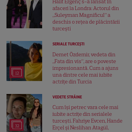
Halit Ergenç s-a lansat în
afaceri la Londra: Actorul din
„Suleyman Magnificul” a
deschis o rețea de plăcintării
turcești
SERIALE TURCEŞTI
Demet Özdemir, vedeta din
„Fata din vis”, are o poveste
impresionantă. Cum a ajuns
12
una dintre cele mai iubite
actrițe din Turcia
VEDETE STRĂINE
Cum își petrec vara cele mai
iubite actrițe din serialele
turcești. Fahriye Evcen, Hande
32
Erçel și Neslihan Atagül,