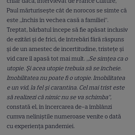
chiar dacă, intervievat de France Culture,
Paul mărturisește cât de norocos se simte că
este „închis în vechea casă a familiei”.
Treptat, bărbatul începe să fie apăsat inclusiv
de ezitări și de frici, de întrebări fără răspuns
și de un amestec de incertitudine, tristețe și
vid care îl apasă tot mai mult.
„Se simțea ca o
utopie. Și acea utopie trebuia să se încheie.
Imobilitatea nu poate fi o utopie. Imobilitatea
e un vid, la fel și carantina. Cel mai trist este
să realizezi că nimic nu se va schimba”,
constată el, în încercarea de-a îmblânzi
cumva neliniștile numeroase venite o dată
cu experiența pandemiei.