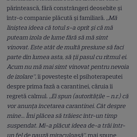
părintească, fără constrângeri deosebite și
într-o companie plăcută și familiară.
„Mă
liniștea ideea că totul s-a oprit și că mă
puteam izola de lume fără să mă simt
vinovat. Este atât de multă presiune să faci
parte din lumea asta, să ții pasul cu ritmul ei.
Acum nu mă mai simt vinovat pentru nevoia
de izolare”,
îi povestește el psihoterapeutei
despre prima fază a carantinei, căruia îi
regretă calmul.
„Ei spun (autoritățile – n.r.) că
vor anunța încetarea carantinei. Cât despre
mine… Îmi plăcea să trăiesc într-un timp
suspendat. Mi-a plăcut ideea de-a trăi într-
un fel de pauză miraculoasă”,
mai spune