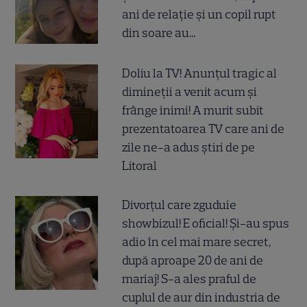
ani de relație și un copil rupt
din soare au...
Doliu la TV! Anunțul tragic al
dimineții a venit acum și
frânge inimi! A murit subit
prezentatoarea TV care ani de
zile ne-a adus știri de pe
Litoral
Divorțul care zguduie
showbizul! E oficial! Și-au spus
adio în cel mai mare secret,
după aproape 20 de ani de
mariaj! S-a ales praful de
cuplul de aur din industria de