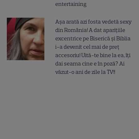
entertaining
Așa arată azi fosta vedetă sexy
din România! A dat aparițiile
excentrice pe Biserică și Biblia
i-a devenit cel mai de preț
accesoriu! Uită-te bine la ea, îți
dai seama cine e în poză? Ai
văzut-o ani de zile la TV!!